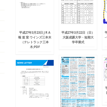
平成27年3月23日 J R A
平成27年3月22日（日）
報 道 室 ウインズ三本木
大阪成蹊大学・短期大
（テレトラック三本
学卒業式
木;PDF