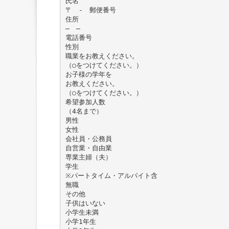
氏名
〒 - 郵便番号
住所
― ―
電話番号
性別
職業をお教えください。
（○をつけてください。）
お子様の学年を
お教えください。
（○をつけてください。）
希望参加人数
（4名まで）
男性
女性
会社員・公務員
自営業・自由業
専業主婦（夫）
学生
※パートタイム・アルバイト含
無職
その他
子供はいない
小学生未満
小学1年生