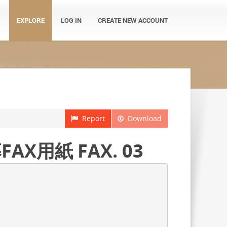
EXPLORE
LOG IN
CREATE NEW ACCOUNT
Report
Download
用紙 FAX. 03