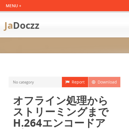
Ja
Doczz
Report
Download
No category
オフライン処理から
ストリーミングまで
H.264エンコードア