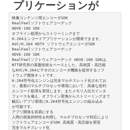
プリケーションが
映像コンテンツ用エンコーダSDK
RealFeelソフトウェアコーデック
HDVE-100 SDK
オフライン処理からストリーミングまで
H.264エンコードアプリケーションが開発できます。
AVC/H.264 HDTV ソフトウェアエンコーダSDK
RealFeelソフトウェアコーデック
HDVE-100 SDK
RealFeelソフトウェアコーデック HDVE-100 SDKは、
NTT研究所の基盤技術をベースとした、高画質・高圧縮
なAVC/H.264ビデオのエンコーダ機能を提供するソフ
トウェア開発キットです。
H.264符号化エンジンは完全マルチスレッド化されてお
り、最新のマルチプロセッサ環境において、高速な並列
エンコード処理を実現します。またメモリ入出力インタ
フェースを備え、オフライン変換からストリーミングまで
幅広いアプリ環境にH.264符号化エンジンの組み込み
が可能です。
アプリ開発を容易にする
人間の視覚的特性を利用し マルチプロセッサ対応により
ソフトウェアエンコーダSDK 高画質・高圧縮を実現
完全マルチスレッド化