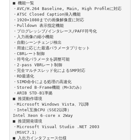
■ 機能一覧
・AVC/H.264 Baseline, Main, High Proﬁleに対応
・ATSC Closed Caption挿入機能
・1920×1080までの画像解像度に対応
・Pulldown 表示指定機能
・プログレッシブ/インタレース/PAFF符号化
・入力画像の縮小機能
・自動シーンチェンジ検出
・用途に応じた最適パラメータプリセット
・CBRレート制御
・符号化パラメータを調整可能
・2-pass VBRレート制御
・完全マルチスレッド化によるSMP対応
・RD最適化
・SIMD命令による処理の高速化
・Stored B-Frame機能（M=3のみ）
・ARIB STD-B1準拠
■ 推奨動作環境
・Microsoft Windows Vista、7以降
・Intel互換CPU（SSE2以降）
Intel Xeon 6-core x 2Way
■ 推奨開発環境
・Microsoft Visual Studio .NET 2003
（MSVC7.1）
■ 入出力インタフェース仕様