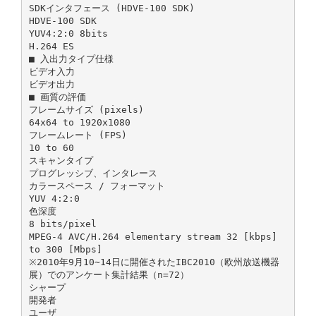
SDKインタフェース (HDVE-100 SDK)
HDVE-100 SDK
YUV4:2:0 8bits
H.264 ES
■ 入出力タイプ仕様
ビデオ入力
ビデオ出力
■ 画質の評価
フレームサイズ (pixels)
64x64 to 1920x1080
フレームレート (FPS)
10 to 60
スキャンタイプ
プログレッシブ、インタレース
カラースペース / フォーマット
YUV 4:2:0
色深度
8 bits/pixel
MPEG-4 AVC/H.264 elementary stream 32 [kbps]
to 300 [Mbps]
※2010年9月10∼14日に開催されたIBC2010（欧州放送機器
展）でのアンケート集計結果（n=72）
シャープ
開発者
ユーザ