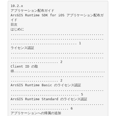
10.2.x
アプリケーション配布ガイド
ArcGIS Runtime SDK for iOS アプリケーション配布ガ
イド
目次
はじめに
.............................................
.............................................
................................ 1
ライセンス認証
.............................................
.............................................
....................... 2
Client ID の取
得............................................
.............................................
....................... 2
ArcGIS Runtime Basic のライセンス認証
.............................................
................................. 5
ArcGIS Runtime Standard のライセンス認証
.............................................
............................ 6
アプリケーションへの帰属の追加