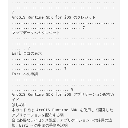
.............................................
.............................................
7
ArcGIS Runtime SDK for iOS のクレジット
.............................................
.............................. 7
マップデータへのクレジット
.............................................
.............................................
...... 7
Esri ロゴの表示
.............................................
.............................................
...................... 7
Esri への申請
.............................................
.............................................
......................... 9
ArcGIS Runtime SDK for iOS アプリケーション配布ガ
イド
はじめに
本ガイドでは ArcGIS Runtime SDK を使用して開発した
アプリケーションを配布する場
合に必要なライセンス認証、アプリケーションへの帰属の追
加、Esri への申請の手順を説明