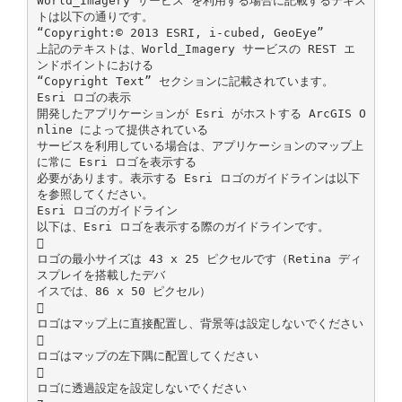
World_Imagery サービス を利用する場合に記載するテキス
トは以下の通りです。
“Copyright:© 2013 ESRI, i-cubed, GeoEye”
上記のテキストは、World_Imagery サービスの REST エ
ンドポイントにおける
“Copyright Text” セクションに記載されています。
Esri ロゴの表示
開発したアプリケーションが Esri がホストする ArcGIS O
nline によって提供されている
サービスを利用している場合は、アプリケーションのマップ上
に常に Esri ロゴを表示する
必要があります。表示する Esri ロゴのガイドラインは以下
を参照してください。
Esri ロゴのガイドライン
以下は、Esri ロゴを表示する際のガイドラインです。

ロゴの最小サイズは 43 x 25 ピクセルです（Retina ディ
スプレイを搭載したデバ
イスでは、86 x 50 ピクセル）

ロゴはマップ上に直接配置し、背景等は設定しないでください

ロゴはマップの左下隅に配置してください

ロゴに透過設定を設定しないでください