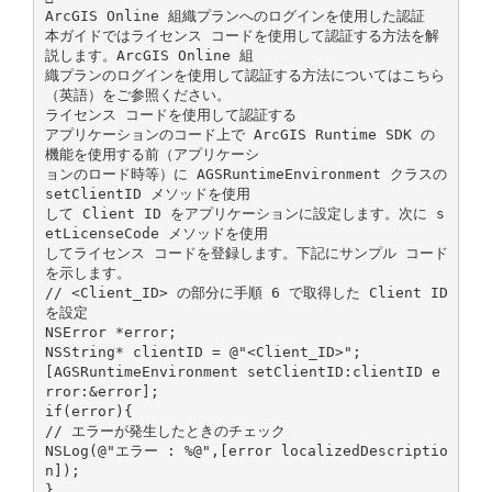
ArcGIS Online 組織プランへのログインを使用した認証
本ガイドではライセンス コードを使用して認証する方法を解
説します。ArcGIS Online 組
織プランのログインを使用して認証する方法についてはこちら
（英語）をご参照ください。
ライセンス コードを使用して認証する
アプリケーションのコード上で ArcGIS Runtime SDK の
機能を使用する前（アプリケーシ
ョンのロード時等）に AGSRuntimeEnvironment クラスの
setClientID メソッドを使用
して Client ID をアプリケーションに設定します。次に s
etLicenseCode メソッドを使用
してライセンス コードを登録します。下記にサンプル コード
を示します。
// <Client_ID> の部分に手順 6 で取得した Client ID
を設定
NSError *error;
NSString* clientID = @"<Client_ID>";
[AGSRuntimeEnvironment setClientID:clientID e
rror:&error];
if(error){
// エラーが発生したときのチェック
NSLog(@"エラー : %@",[error localizedDescriptio
n]);
}