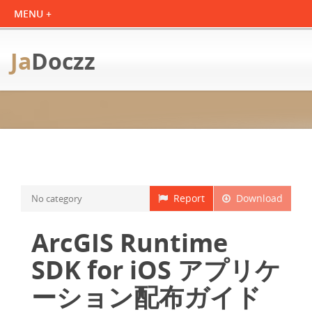
Ja
Doczz
Report
Download
No category
ArcGIS Runtime
SDK for iOS アプリケ
ーション配布ガイド