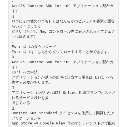
7
ArcGIS Runtime SDK for iOS アプリケーション配布ガ
イド

ロゴにその他のロゴもしくはなんらかのビジュアル要素が重な
らいようにしてく
ださい（ただし Map コントロール内に表示されるオブジェク
トは除きます）
。
Esri ロゴのダウンロード
Esri ロゴはこちらからダウンロードすることができます。
8
ArcGIS Runtime SDK for iOS アプリケーション配布ガ
イド
Esri への申請
アプリケーションが以下の条件に該当する場合は Esri へ報
告する必要があります。

アプリケーションが ArcGIS Online 組織プランでホストさ
れるサービス以外を参
照している

Runtime SDK Standard ライセンスを使用して開発したア
プリケーションを
App Store や Google Play 等のオンラインストアで配布