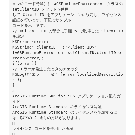
ョンのロード時等）に AGSRuntimeEnvironment クラスの
setClientID メソッドを使用
して Client ID をアプリケーションに設定し、ライセンス
認証を行います。下記にサンプル
コードを示します。
// <Client_ID> の部分に手順 6 で取得した Client ID
を設定
NSError *error;
NSString* clientID = @"<Client_ID>";
[AGSRuntimeEnvironment setClientID:clientID e
rror:&error];
if(error){
// エラーが発生したときのチェック
NSLog(@"エラー : %@",[error localizedDescriptio
n]);
}
5
ArcGIS Runtime SDK for iOS アプリケーション配布ガ
イド
ArcGIS Runtime Standard のライセンス認証
ArcGIS Runtime Standard のライセンスを認証するに
は、以下の 2 通りの方法があります。

ライセンス コードを使用した認証
