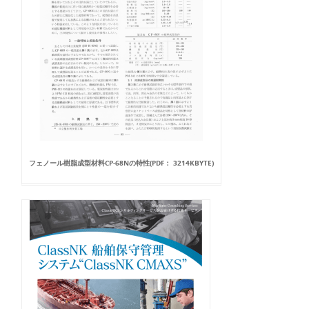
フェノール樹脂成型材料CP-68Nの特性(PDF： 3214KBYTE)