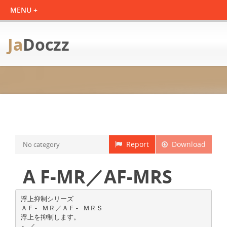
Ja
Doczz
Report
Download
No category
A F-MR／AF-MRS
浮上抑制シリーズ
ＡＦ- ＭＲ／ＡＦ- ＭＲＳ
浮上を抑制します。
- ／