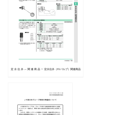
定 水 位 弁 ︵ 関 連 商 品 ︶ 定水位弁（FVバルブ）関連商品