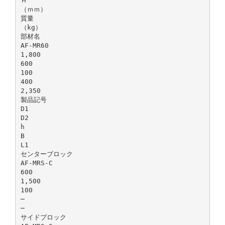
Ｈ
（ｍｍ）
質量
（kg）
部材名
AF-MR60
1,800
600
100
400
2,350
製品記号
D1
D2
h
B
L1
センターブロック
AF-MRS-C
600
1,500
100
─
─
サイドブロック