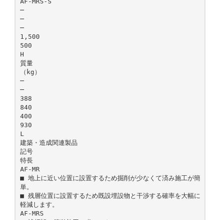
AF-MRS-S
─
─
─
1,500
500
H
質量
（kg）
─
─
388
840
400
930
L
建築・造成関連製品
記号
特長
AF-MR
■ 地上に近い位置に設置するため掘削が少なくて済み施工が簡
単。
■ 残層位置に設置するため既設埋設物と干渉する確率を大幅に
軽減します。
AF-MRS