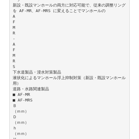
新設・既設マンホールの両方に対応可能で、従来の調整リング
を AF-MR、AF-MRS に変えることでマンホールの
A
F
M
R
-
A
F
M
R
S
下水道製品・浸水対策製品
液状化によるマンホール浮上抑制対策（新設・既設マンホール
用）
道路・水路関連製品
■ AF-MR
■ AF-MRS
Ｂ
（ｍｍ）
Ｄ
（ｍｍ）
ｈ
（ｍｍ）