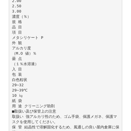
2.00
2.50
3.00
濃度（％）
規 格
品 目
項 目
メタシリケート P
外 観
アルカリ度
（M.O 値）％
曇 点
（１％水溶液）
入 目
包 装
白色粒状
29∼32
29∼39℃
10 ㎏
紙 袋
用 途 クリーニング助剤
■取扱い及び保管上の注意
取扱い 強アルカリ性のため、ゴム手袋、保護メガネ、保護マ
スクを使用してください。
保 管 結晶性で溶解固化するため、風通しの良い屋内倉庫に保