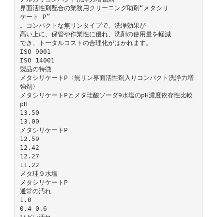
界面活性剤配合の業務用クリーニング助剤“メタシリ
ケート P”
。コンパクトな無リンタイプで、洗浄効果が
高い上に、保管や作業性に優れ、洗剤の使用量を軽減
でき、トータルコストの合理化がはかれます。
ISO 9001
ISO 14001
製品の特徴
メタシリケートP〈無リン界面活性剤入りコンパクト洗浄力増
強剤〉
メタシリケートPとメタ珪酸ソーダ9水塩のpH濃度依存性比較
pH
13.50
13.00
メタシリケートP
12.59
12.42
12.27
11.22
メタ珪９水塩
メタシリケートP
通常の汚れ
1.0
0.4 0.6