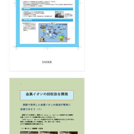
543KB