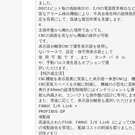
ました。
DOの1ビット毎の地絡検出や、I/Oの電源異常検出な
富なアラーム検出機能により、不具合発生時の故障箇
定を容易にして、迅速な復旧作業を支援します。
4
主操作盤から離れた場所であっても、
CNCの画面を見ながら機械の操作が可能
です。
表示器分離形CNCで通常表示器を使用し
ないケースで、設定・保守用表示器として
使 用 可 能 で す 。また 、タッチ パ ネ ル
や、手動パルス発生器もオプションで選
択いただけます。
【特許成立済】
CNC機能を表示器裏に実装した表示器一体形CNCは、
CNC実装スペースを大幅に削減し、機械の小型化に貢
奥行き60mmの超薄型制御部にはインテリジェントな通
能も内蔵され、コンパクトな操作盤の設計に寄与しま
また、用途に応じて、表示器分離形も選択いただけま
FANUC I/O Link +
PROFIBUS-DP
省配線
高速化されたFSSB、FANUC I/O Link iによってC
の省配線化を実現し、配線コストの削減を図りました
USBメモリ