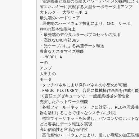
¡電源回生と最新の低損失パワーデバイスの採用により
省エネルギーに貢献する大型サーボモータ用アンプ
大トルク・ 大型サーボ 2
最先端のハードウェア
¡最先端のハードウェア技術により、CNC、サーボ、
PMCの基本性能向上
・最先端のデジタルサーボプロセッサの採用
・高速なCNC内部BUS
・光ケーブルによる高速データ転送
豊富なカスタマイズ機能
+-MODEL A
ーの
アンプ
大出力の
モータ
¡タッチパネルにより操作パネルの小型化が可能
¡FANUC PICTUREで、容易に機械操作画面を作成可能
¡C言語エグゼキュータで、一般産業機械を個性化
充実したネットワーク機能
¡各種フィールドネットワークに対応し、PLCや周辺機
器を活用することで様々なシステムに対応
¡標準でイーサネットを装備し、パソコンやロボットな
どと容易にデータ転送を実現
高い信頼性と容易な保守性
¡高信頼性ハードウェアにより、厳しい環境の加工現場