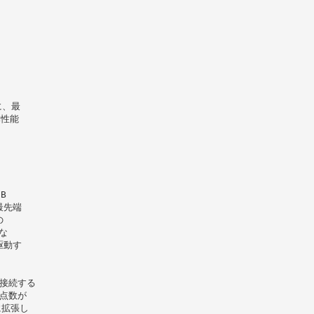
に、最
本性能
B
最先端
の
な
駆動す
アル接続する
O点数が
倍に拡張し