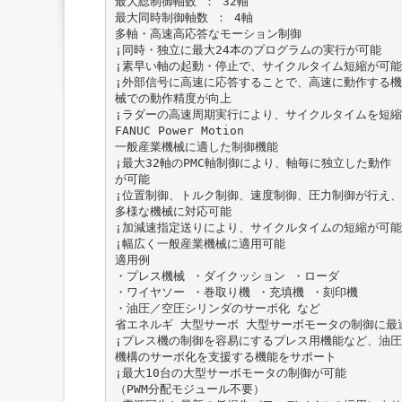
最大総制御軸数 ： 32軸
最大同時制御軸数 ： 4軸
多軸・高速高応答なモーション制御
¡同時・独立に最大24本のプログラムの実行が可能
¡素早い軸の起動・停止で、サイクルタイム短縮が可能
¡外部信号に高速に応答することで、高速に動作する機
械での動作精度が向上
¡ラダーの高速周期実行により、サイクルタイムを短縮
FANUC Power Motion
一般産業機械に適した制御機能
¡最大32軸のPMC軸制御により、軸毎に独立した動作
が可能
¡位置制御、トルク制御、速度制御、圧力制御が行え、
多様な機械に対応可能
¡加減速指定送りにより、サイクルタイムの短縮が可能
¡幅広く一般産業機械に適用可能
適用例
・プレス機械 ・ダイクッション ・ローダ
・ワイヤソー ・巻取り機 ・充填機 ・刻印機
・油圧／空圧シリンダのサーボ化 など
省エネルギ 大型サーボ 大型サーボモータの制御に最
¡プレス機の制御を容易にするプレス用機能など、油圧
機構のサーボ化を支援する機能をサポート
¡最大10台の大型サーボモータの制御が可能
（PWM分配モジュール不要）