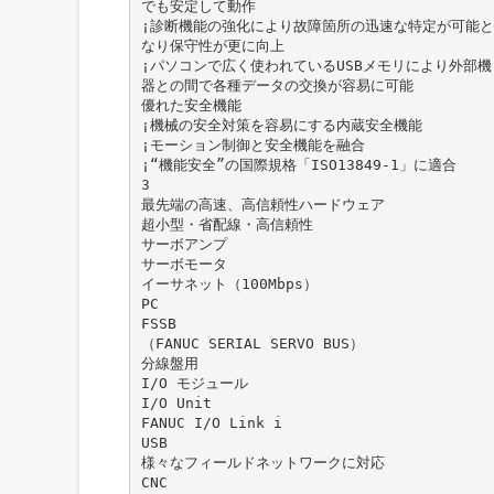
でも安定して動作
¡診断機能の強化により故障箇所の迅速な特定が可能と
なり保守性が更に向上
¡パソコンで広く使われているUSBメモリにより外部機
器との間で各種データの交換が容易に可能
優れた安全機能
¡機械の安全対策を容易にする内蔵安全機能
¡モーション制御と安全機能を融合
¡“機能安全”の国際規格「ISO13849-1」に適合
3
最先端の高速、高信頼性ハードウェア
超小型・省配線・高信頼性
サーボアンプ
サーボモータ
イーサネット（100Mbps）
PC
FSSB
（FANUC SERIAL SERVO BUS）
分線盤用
I/O モジュール
I/O Unit
FANUC I/O Link i
USB
様々なフィールドネットワークに対応
CNC