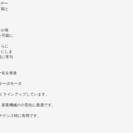
種デー
可能と
ーが発
を可能に
さらに
うにしま
現に寄与
ー化を推進
サーボモータ
幅広くラインアップしています。
。産業機械の小型化に最適です。
テナンス時に有用です。