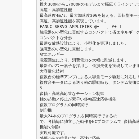
推力300Nから17000Nのモデルまで幅広くラインア
高速・高加速性能
最高速度4m/s、最大加速度30Gを超える、回転型モ
高速、高加速性能を実現しています。
FANUC SERVO AMPLIFIER @+ ! , #+ !
強電盤の小型化に貢献するコンパクトで省エネルギー
コンパクトな外形
最適な放熱設計により、小型化を実現しました。
強電盤の小型化に貢献します。
省エネルギー
電源回生により、消費電力を大幅に削減します。
最新のパワー素子を採用し、低損失化を実現していま
大容量化技術
複数台の標準アンプによる大容量モータ駆動に対応し
複数台モータによる送り軸の駆動時も、タンデム制御
5
多軸・高速高応答なモーション制御
軸の起動／停止が素早い多軸高速応答機能
複数プログラムの同時実行
刻印機
最大24本のプログラムを同時実行できるの
で、各軸毎に独立した動作をNCプログラムで 多軸高
機能で制御
実現可能です。
外部からの信号に対し高速に応答