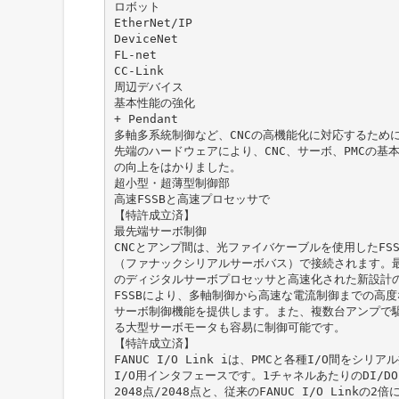
ロボット
EtherNet/IP
DeviceNet
FL-net
CC-Link
周辺デバイス
基本性能の強化
+ Pendant
多軸多系統制御など、CNCの高機能化に対応するため
先端のハードウェアにより、CNC、サーボ、PMCの基
の向上をはかりました。
超小型・超薄型制御部
高速FSSBと高速プロセッサで
【特許成立済】
最先端サーボ制御
CNCとアンプ間は、光ファイバケーブルを使用したFSS
（ファナックシリアルサーボバス）で接続されます。
のディジタルサーボプロセッサと高速化された新設計
FSSBにより、多軸制御から高速な電流制御までの高度
サーボ制御機能を提供します。また、複数台アンプで
る大型サーボモータも容易に制御可能です。
【特許成立済】
FANUC I/O Link iは、PMCと各種I/O間をシリ
I/O用インタフェースです。1チャネルあたりのDI/D
2048点/2048点と、従来のFANUC I/O Linkの2