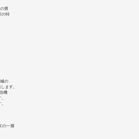
どの豊
所の特
機械の
献します。
信機
す。
す。
NCの一層
。