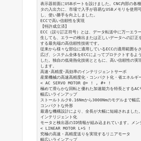
表示器前面にUSBポートを設けました。CNC内部の各
タの入出力に、市場で入手が容易なUSBメモリを使用
し、使い勝手を向上しました。
ECCで高い信頼性を実現
【特許成立済】
ECC（誤り訂正符号）とは、データ転送中に万一エラ
生しても、エラーの検出または正しいデータへの訂正
する最先端の高信頼性技術です。
従来から様々な部位に適用しているECCの適用範囲を
広げ、システム全体をECCによってプロテクトするよ
した。独自の低発熱化技術とともに、高い信頼性の実
します。
高速･高精度･高効率のインテリジェントサーボ
産業機械の高速高精度化・コンパクト化・省エネルギ
< AC SERVO MOTOR @+ ! , #+ !
極めて滑らかな回転と優れた加速能力を特長とするAC
幅広いラインアップ
ストールトルク0.16Nmから3000Nmのモデルまで
コンパクトな外形
最適な機構設計により、全長が大幅に短縮されました
インテリジェント化
モータと検出器のID情報が組み込まれています。メン
< LINEAR MOTOR L+S !
究極の高速・高精度送りを実現するリニアモータ
幅広いラインアップ