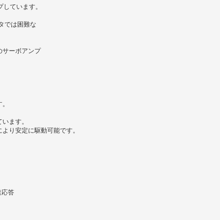
ップしています。
ータでは困難な
のサーボアンプ
す。
ています。
により安定に駆動可能です。
速応答