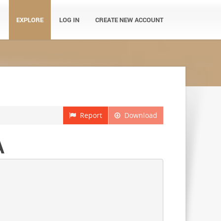
EXPLORE
LOG IN
CREATE NEW ACCOUNT
Report
Download
A