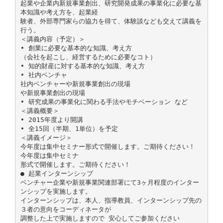
起業や企業内新規事業創出、研究開発成果の事業化に必要な基
本知識や考え方を、起業経
験者、外部専門家らの協力を得て、体験談なども交えて講義を
行う。
＜講義内容（予定）＞
• 創業に必要な基本的な知識、考え方
（会社を起こし、経営するために必要なコト）
• 知的財産に対する基本的な知識、考え方
• 社内ベンチャ
社内ベンチャーや新規事業創出の現場
や新規事業創出の現場
• 研究成果の事業化に関わる手法やモチベーション など
＜講義概要＞
• 2015年度より開講
• 全15回（半期、1単位）を予定
＜講義イメージ＞
今年度は集中セミナー形式で開催します。ご期待ください！
今年度は集中セミナ
形式で開催します。ご期待ください！
● 起業インターンシップ
ベンチャー企業や新規事業関連部署にて3ヶ月程度のインター
ンシップを実施します。
インターンシップは、本人、指導教員、インターンシップ先の
３者の意向をコーディネータが
調整した上で実施しますので 安心してご参加ください