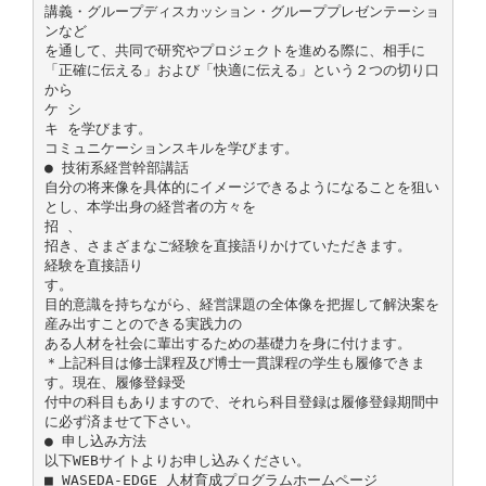
講義・グループディスカッション・グループプレゼンテーショ
ンなど
を通して、共同で研究やプロジェクトを進める際に、相手に
「正確に伝える」および「快適に伝える」という２つの切り口
から
ケ シ
キ を学びます。
コミュニケーションスキルを学びます。
● 技術系経営幹部講話
自分の将来像を具体的にイメージできるようになることを狙い
とし、本学出身の経営者の方々を
招 、
招き、さまざまなご経験を直接語りかけていただきます。
経験を直接語り
す。
目的意識を持ちながら、経営課題の全体像を把握して解決案を
産み出すことのできる実践力の
ある人材を社会に輩出するための基礎力を身に付けます。
＊上記科目は修士課程及び博士一貫課程の学生も履修できま
す。現在、履修登録受
付中の科目もありますので、それら科目登録は履修登録期間中
に必ず済ませて下さい。
● 申し込み方法
以下WEBサイトよりお申し込みください。
■ WASEDA‐EDGE 人材育成プログラムホームページ