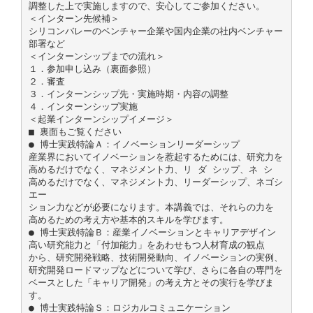
調整した上で実施しますので、安心してご参加ください。
＜インターン先候補＞
シリコンバレーのベンチャー企業や国内企業の社内ベンチャー
部署など
＜インターンシップまでの流れ＞
１．参加申し込み（裏面参照）
２．審査
３．インターンシップ先・実施時期・内容の調整
４．インターンシップ実施
＜起業インターンシップイメージ＞
■ 裏面もご覧ください
● 博士実践特論Ａ：イノベーションリーダーシップ
産業界においてイノベーションを惹起するためには、研究力を
高めるだけでなく、マネジメント力、リ ダ シップ、ネ シ
高めるだけでなく、マネジメント力、リーダーシップ、ネゴシ
エー
ション力などが必要になります。本講義では、それらの力を
高めるための考え方や基本的スキルを学びます。
● 博士実践特論Ｂ：産業イノベーションとキャリアデザイン
高い研究能力と「付加能力」をあわせもつ人材育成の観点
から、研究開発戦略、技術開発動向、イノベーションの実例、
研究開発ロードマップなどについて学び、さらに各自の専門を
ベースとした「キャリア開発」の考え方とその実行を学びま
す。
● 博士実践特論Ｓ：ロジカルコミュニケーション