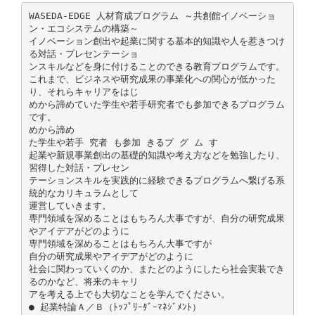
WASEDA‐EDGE 人材育成プログラム ～共創館イノベーショ
ン・エコシステムの構築～
イノベーション創出や起業に関する基本的知識や人を惹きつけ
る対話・プレセンテーショ
ンスキルなどを身に付けることのできる教育プログラムです。
これまで、ビジネスや研究成果の事業化への関心が低かった
り、それらキャリアをはじ
めから諦めていた学生や若手研究者でも参加できるプログラム
です。
めから諦め
た学生や若手 究者 も参加 きるプ グ ム す
起業や新規事業創出の基礎的知識や考え方などを勉強したり、
習得した対話・プレセン
テーションスキルを実践的に経験できるプログラムへ繋げる系
統的なカリキュラムとして
運営していきます。
専門領域を深めることはもちろん大事ですが、自分の研究成果
やアイデアがどのように
専門領域を深めることはもちろん大事ですが
自分の研究成果やアイデアがどのように
社会に関わっていくのか、またどのようにしたら社会実装でき
るのかなど、将来のキャリ
アを考える上でも大切なことを学んでください。
● 起業特論Ａ／Ｂ（ﾄｯﾌﾟﾘｰﾀﾞｰﾏﾈｼﾞﾒﾝﾄ）