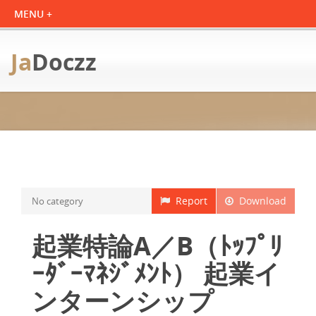
Ja
Doczz
Report
Download
No category
起業特論A／B（ﾄｯﾌﾟﾘ
ｰﾀﾞｰﾏﾈｼﾞﾒﾝﾄ） 起業イ
ンターンシップ