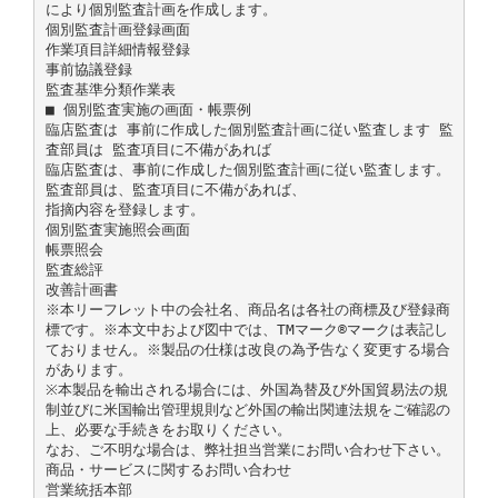
により個別監査計画を作成します。
個別監査計画登録画面
作業項目詳細情報登録
事前協議登録
監査基準分類作業表
■ 個別監査実施の画面・帳票例
臨店監査は 事前に作成した個別監査計画に従い監査します 監
査部員は 監査項目に不備があれば
臨店監査は、事前に作成した個別監査計画に従い監査します。
監査部員は、監査項目に不備があれば、
指摘内容を登録します。
個別監査実施照会画面
帳票照会
監査総評
改善計画書
※本リーフレット中の会社名、商品名は各社の商標及び登録商
標です。※本文中および図中では、TMマーク®マークは表記し
ておりません。※製品の仕様は改良の為予告なく変更する場合
があります。
※本製品を輸出される場合には、外国為替及び外国貿易法の規
制並びに米国輸出管理規則など外国の輸出関連法規をご確認の
上、必要な手続きをお取りください。
なお、ご不明な場合は、弊社担当営業にお問い合わせ下さい。
商品・サービスに関するお問い合わせ
営業統括本部