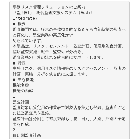
事務リスク管理ソリューションのご案内
『監明AI』 統合監査支援システム（Audit
Integrate）
■ 概要
監査部門では、従来の事務検査的な監査から内部統制の監査へ
と変化し、監査業務の高度化が求
められています。
本製品は、リスクアセスメント、監査計画、個店別監査計画、
臨店監査実施・報告、監査結果分析等、
監査業務の一連の流れを統合的にサポートします。
■ 特長
事務リスク、信用リスク情報等のリスクアセスメント、監査の
計画・実施・分析を統合的に支援します。
■ 主な機能
機能名称
機能の内容
1
監査計画
監査対象店策定用の作業表で対象店を策定し登録。監査店ごと
に担当監査員を登録。
監査計画は分割して都度登録も可能。日別、人別、店別の予定
表を作成。
2
個店別監査計画