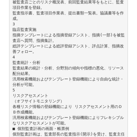
被監査店ごとのリスク概況表、前回監査結果等をもとに、監査
項目作業を登録。
監査指示書、監査項目作業表、提出書類一覧表。協議書等を作
成。
3
臨店監査実施
指摘テンプレートによる指摘登録アシスト、指摘(一部)を被監
査店へ質問、指摘集計。
総評テンプレートによる総評登録アシスト、評点計算、指摘改
善フォロー。
4
監査統計・分析
監査結果の統計・分析、分野別の傾向や指標の悪化、リソース
配分結果。
汎用検索機能およびテンプレート登録機能により自由な統計・
分析が可能。
5
リスクアセスメント
（オフサイトモニタリング）
各種リスク情報の登録機能により リスクアセスメント用のＤ
Ｂ作成機能。
汎用検索機能およびテンプレート登録機能によりフレキシブル
なリスクアセスメントが可能。
■ 個別監査計画の画面・帳票例
個別監査計画は、監査部長の監査指示(開示)を受け、監査主任