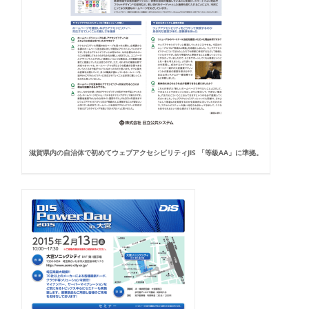
滋賀県内の自治体で初めてウェブアクセシビリティJIS 「等級AA」に準拠。