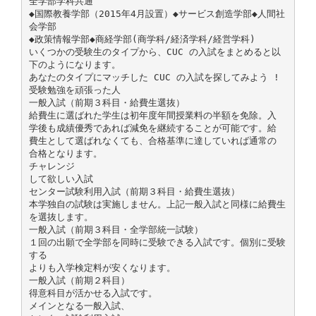
全学部学科共通
◆国際教養学部（2015年4月設置）◆サービス創造学部◆人間社
会学部
◆政策情報学部◆商経学部(商学科/経済学科/経営学科)
いくつかの受験生のタイプから、CUC の入試をまとめると以
下のようになります。
あなたのタイプにマッチした CUC の入試を探してみよう !
受験勉強を頑張った人
一般入試（前期３科目・給費生選抜）
給費生に選ばれた学生は初年度年間授業料の半額を免除。入
学後も成績優秀であれば減免を継続することが可能です。給
費生として選ばれなくても、合格基準に達していれば通常の
合格となります。
チャレンジ
して欲しい入試
センター試験利用入試（前期３科目・給費生選抜）
本学独自の試験は実施しません。上記一般入試と同様に給費生
を選抜します。
一般入試（前期３科目・全学部統一試験）
１回の出願で全学部を同時に受験できる入試です。個別に受験
する
よりも入学検定料が安くなります。
一般入試（前期２科目）
得意科目が活かせる入試です。
メインとなる一般入試、