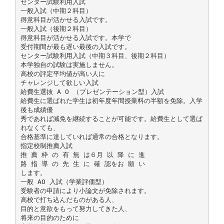
センター試験利用入試
一般入試（中期２科目）
得意科目が活かせる入試です。
一般入試（後期２科目）
得意科目が活かせる入試です。本学で
受付期間が最も遅い最後の入試です。
センター試験利用入試（中期３科目、後期２科目）
本学独自の試験は実施しません。
高校の評定平均値が高い人に
チャレンジして欲しい入試
給費生選抜 A O （プレゼンテーション型）入試
給費生に選ばれた学生は初年度年間授業料の半額を免除。入学
後も成績優
秀であれば減免を継続することが可能です。給費生として選ば
れなくても、
合格基準に達していれば通常の合格となります。
指定校制推薦入試
推 薦 枠 の 有 無 は６月 以 降 に 進
路 指 導 の 先 生 に 確 認をお 願 い
します。
一般 AO 入試（学業評価型）
受験者の申請により小論文が免除されます。
高校で打ち込んだものがある人、
目的と意欲をもって努力してきた人、
将来の目的のために