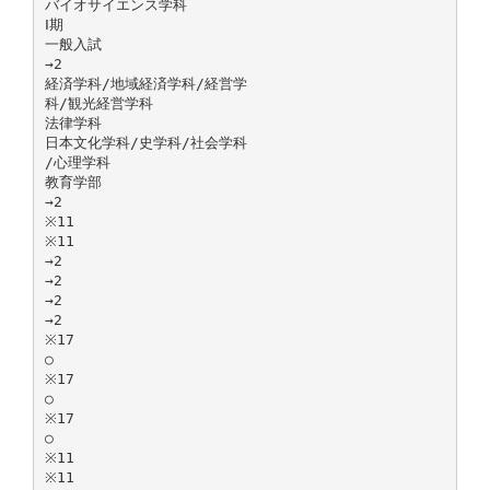
バイオサイエンス学科
Ⅰ期
一般入試
→2
経済学科/地域経済学科/経営学
科/観光経営学科
法律学科
日本文化学科/史学科/社会学科
/心理学科
教育学部
→2
※11
※11
→2
→2
→2
→2
※17
○
※17
○
※17
○
※11
※11