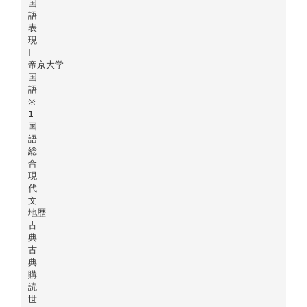
国
語
表
現
Ⅰ
帝京大学
国
語
※
1
国
語
総
合
現
代
文
地歴
古
典
古
典
購
読
世