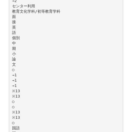
→2
センター利用
教育文化学科/初等教育学科
面
接
英
語
個別
中
期
小
論
文
○
→1
→1
→1
※13
※13
○
○
※13
※13
○
国語