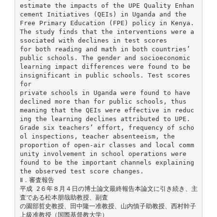
estimate the impacts of the UPE Quality Enhan
cement Initiatives (QEIs) in Uganda and the
Free Primary Education (FPE) policy in Kenya.
The study finds that the interventions were a
ssociated with declines in test scores
for both reading and math in both countries’
public schools. The gender and socioeconomic
learning impact differences were found to be
insignificant in public schools. Test scores
for
private schools in Uganda were found to have
declined more than for public schools, thus
meaning that the QEIs were effective in reduc
ing the learning declines attributed to UPE.
Grade six teachers’ effort, frequency of scho
ol inspections, teacher absenteeism, the
proportion of open-air classes and local comm
unity involvement in school operations were
found to be the important channels explaining
the observed test score changes.
Ⅱ．審査報告
平成 2６年８月４日の博士論文最終報告本論文に引き続き、主
査である松本朋哉助教授、副査
の園部哲史教授、田中隆一准教授、山内慎子助教授、西村幹子
上級准教授（国際基督教大学）