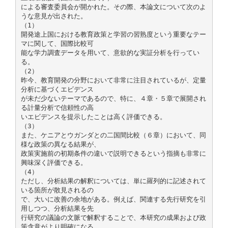
による審査委員会が開かれた。その際、本論文について次のよ
うな意見が出された。
（1）
開発途上国における教育政策と学習の習熟度という重要なテー
マに関して、国際比較可
能な学力調査データを用いて、意欲的な実証分析を行ってい
る。
（2）
昨今、教育開発の分野において非常に注目されているが、定量
分析に基づくエビデンス
が未だ少ないテーマであるので、特に、４章・５章で展開され
る計量分析で信頼性の高
いエビデンスを提示したことは高く評価できる。
（3）
また、ケニアとウガンダとの二国間比較（６章）において、同
様な政策の異なる結果が、
政策実施前の初期条件の違いで説明できるという指摘も非常に
興味深く評価できる。
（4）
ただし、分析結果の解釈については、単に羅列的に記述されて
いる箇所が散見されるの
で、大いに改善の余地がある。例えば、関連する先行研究を引
用しつつ、分析結果を先
行研究の議論の文脈で解釈することで、本研究の成果および政
策含意がより明確になる