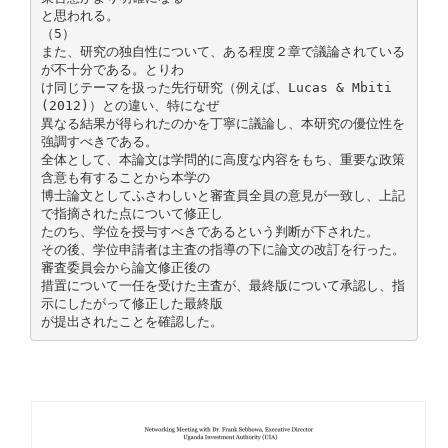
と思われる。
（5）
また、研究の独自性について、ある程度２章で議論されている
が不十分である。とりわ
け同じテーマを扱った先行研究（例えば、Lucas & Mbiti
(2012)）との違い、特になぜ
異なる結果が得られたのかを丁寧に議論し、本研究の優位性を
強調すべきである。
全体として、本論文は学問的に高度な内容をもち、重要な政策
含意も有することから本学の
博士論文としてふさわしいと審査員全員の意見が一致し、上記
で指摘された点について修正し
たのち、学位を授与すべきであるという判断が下された。
その後、学位申請者は主査の指導の下に論文の改訂を行った。
審査委員会から論文修正後の
措置について一任を受けた主査が、最終版について承認し、指
示にしたがって修正した最終版