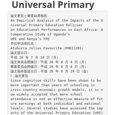
Universal Primary
論文要旨と審査結果報告
An Empirical Analysis of the Impacts of the U
niversal Primary Education Policies
on Educational Performances in East Africa: A
Comparative Study of Uganda’s
UPE and Kenya’s FPE
学位申請者氏名：
Atuhurra Julius Favourite（PHD11201）
論文提出日：
平成 26 年 7 月 14 日（月）
論文発表会開催日：平成 26 年 8 月 4 日（月）
審査委員会開催日：平成 26 年 8 月 4 日（月）
論文最終版提出日：平成 26 年 8 月 29 日（金）
Ⅰ．論文要旨
Since cognitive skills have been shown to be
more important than years of schooling in
cross-country economic growth models, it is n
ow widely accepted that mere school
attendance is not an effective measure of fut
ure earnings at both individual and national
levels. Several studies have assessed the imp
acts of the Universal Primary Education (UPE)