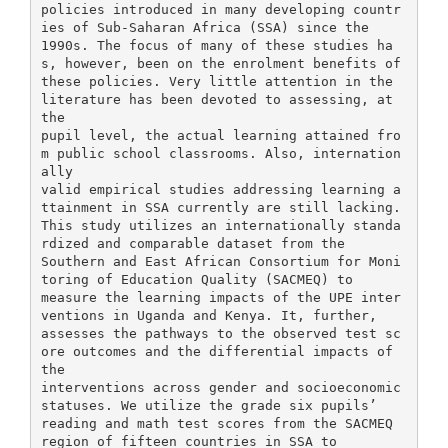
policies introduced in many developing countr
ies of Sub-Saharan Africa (SSA) since the
1990s. The focus of many of these studies ha
s, however, been on the enrolment benefits of
these policies. Very little attention in the
literature has been devoted to assessing, at
the
pupil level, the actual learning attained fro
m public school classrooms. Also, internation
ally
valid empirical studies addressing learning a
ttainment in SSA currently are still lacking.
This study utilizes an internationally standa
rdized and comparable dataset from the
Southern and East African Consortium for Moni
toring of Education Quality (SACMEQ) to
measure the learning impacts of the UPE inter
ventions in Uganda and Kenya. It, further,
assesses the pathways to the observed test sc
ore outcomes and the differential impacts of
the
interventions across gender and socioeconomic
statuses. We utilize the grade six pupils’
reading and math test scores from the SACMEQ
region of fifteen countries in SSA to