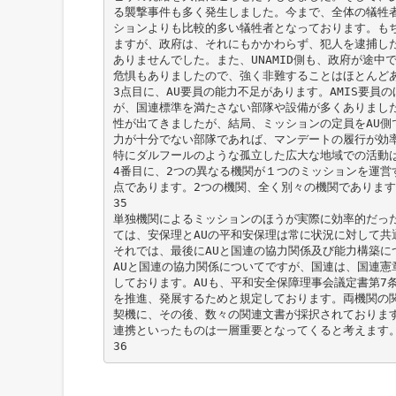
る襲撃事件も多く発生しました。今まで、全体の犠牲者は
ションよりも比較的多い犠牲者となっております。も
ますが、政府は、それにもかかわらず、犯人を逮捕し
ありませんでした。また、UNAMID側も、政府が途中
危惧もありましたので、強く非難することはほとんど
3点目に、AU要員の能力不足があります。AMIS要員の
が、国連標準を満たさない部隊や設備が多くありまし
性が出てきましたが、結局、ミッションの定員をAU側
力が十分でない部隊であれば、マンデートの履行が効
特にダルフールのような孤立した広大な地域での活動
4番目に、2つの異なる機関が１つのミッションを運営
点であります。2つの機関、全く別々の機関でありま
35
単独機関によるミッションのほうが実際に効率的だっ
ては、安保理とAUの平和安保理は常に状況に対して共
それでは、最後にAUと国連の協力関係及び能力構築に
AUと国連の協力関係についてですが、国連は、国連憲
しております。AUも、平和安全保障理事会議定書第7
を推進、発展するためと規定しております。両機関の関
契機に、その後、数々の関連文書が採択されております
連携といったものは一層重要となってくると考えます