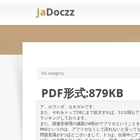
Ja
Doczz
No category
PDF形式:879KB
ア、ルワンダ、セネガルです。
また、それをトップ20にまで拡大すれば、12カ国も
ランキングしております。
また、国連安保理の議題の6割がアフリカということを
PKOというのは、アフリカなくして語れないと言って
問題意識が2つほどございまして、1つは、出張中にア