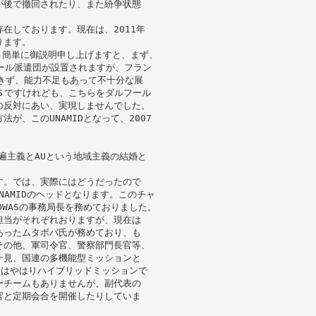
が後で撤回されたり、また紛争状態
在しております。現在は、2011年
ります。
すが、簡単に御説明申し上げますと、まず、
ルフール派遣団が設置されますが、フラン
きず、能力不足もあって不十分な展
ルＳですけれども、こちらをダルフール
の反対にあい、実現しませんでした。
が、このUNAMIDとなって、2007
う普遍主義とAUという地域主義の結婚と
す。では、実際にはどうだったので
NAMIDのヘッドとなります。このチャ
WASの事務局長を務めておりました。
担当がそれぞれおりますが、現在は
あったムタボバ氏が務めており、も
その他、軍司令官、警察部門長官等、
一見、国連の多機能型ミッションと
Dはやはりハイブリッドミッションで
ーチームもありませんが、副代表の
官と定期会合を開催したりしていま