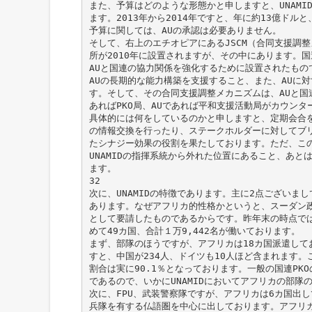
また、予算はどのような形態かと申しますと、UNAMI
ます。2013年から2014年ですと、年に約13億ド
予算に関しては、AUの承認は必要ありません。
そして、右上のエチオピアにあるJSCM（合同支援調整
所が2010年に設置されますが、その中にあります。国連
AUと国連の協力関係を強化するために設置されたもの
AUの長期的な能力構築を支援すること、また、AUに
す。そして、その合同支援調整メカニズムは、AUと国
あればPKO局、AUであれば平和支援活動局がカウン
具体的には何をしているのかと申しますと、定期会合を開
の情報交換を行ったり、ステークホルダーに対してブ
たシナジー効果の役割を果たしております。ただ、こ
UNAMIDの指揮系統から外れた位置にあること、あと
ます。
32
次に、UNAMIDの特徴であります。主に2点ございま
あります。なぜアフリカ的性格かというと、スーダン政府
として要請したものであるからです。昨年末の時点では、
めて49カ国、合計１万9,442名が働いております。
まず、部隊のほうですが、アフリカは18カ国派遣して
すと、中国が234人、ドイツも10人ほど含まれます。こ
割合は実に90.1％となっております。一般の国連PK
であるので、いかにUNAMIDにおいてアフリカの部隊
次に、FPU、武装警察隊ですが、アフリカは6カ国出
兵隊を有する仏語圏を中心に出しております。アフリ