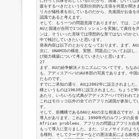
に行って兵隊を出しているのだから、国連、ひいては
援をするべきだという役割分担的な主張を何度か聞き
リカが犠牲者を出しているのだから、先進国がお金を
認識であると考えます。
そして、もう一つの問題意識でありますが、では、こ
AUと国連が合同で1つのミッションを実施して責任を
ンは、そういった意味では理想的な形ではないのかと
中で検討していきたいと思います。
発表内容は以下のとおりとなっております。まず、AU
次に、UNAMIDの構造、実態、問題点についてお話し
び能力構築について考えていきたいと思います。
27
まず、AUの紛争解決メカニズムについてです。ちなみ
も、アディスアベバのAU本部の写真であります。中国の
たものです。
すでにご承知の通り、AUは2002年に設立されました
構というものは1963年に設立されました。ちょうど昨年の
あたり、いろいろな式典がアディスアベバで行われてお
これはモロッコ以外の全てのアフリカ諸国が参加して
す。
そして、前機構であるOAUとAUの主な相違点ですが
導入があります。これは、1990年代のルワンダの反省もあり
African problems、アフリカの問題はアフリ
もって導入に至りました。また、ジェノサイドのような
る権利、そしてクーデターなどの憲法違反による政権交