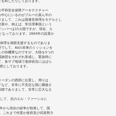
どを科したりしております。
の平和安全保障アーキテクチャー
の中心にいるのがブルーの真ん中の
ilでありまして、これは国連安保理をモデルとし
差異や、例えば、常任理事国という
ンバーは15カ国ですが、現在、エ
なっております。2004年の設置か
安保理を側面支援するものでありま
でして、AUの未来のミッションを
この待機軍なのですが、大陸を5つの
域旅団をそれぞれ形成し、緊急時に
て、各サブ地域で進捗状況にはばら
目標としております。
スーダンの西部に位置し、周りは
ドなど、非常に不安定な国に隣接さ
面積でありまして、非常に広大な土
まして、北のエル・ファーシルに
3年から現在の紛争が勃発して、国
す。これまで何度か政府及び武装勢力