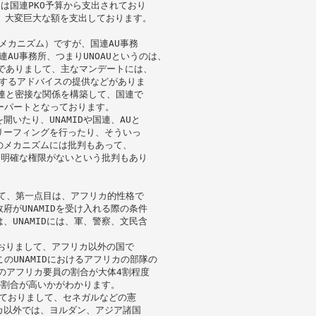
Dは国連PKO予算から支出されており
ルと、大変巨大な額を支出しております。
メカニズム）ですが、国連AU事務
AU事務所、つまりUNOAUというのは、
でありまして、主なマンデートには、
対するアドバイスの提供などがありま
連と密接な関係を構築して、国連で
ターパートとなっております。
いたり、UNAMIDや国連、AUと
リーフィングを行ったり、そういっ
のメカニズムには批判もあって、
は明確な権限がないという批判もあり
して、第一点目は、アフリカ的性格で
がUNAMIDを受け入れる際の条件
UNAMIDには、軍、警察、文民含
おりまして、アフリカ以外の国で
のUNAMIDにおけるアフリカの部隊の
Oのアフリカ要員の割合が大体4割程度
の割合が高いかがわかります。
しておりまして、セネガルなどの憲
カ以外では、ヨルダン、アジア諸国