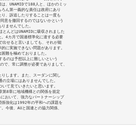
、UNAMIDで188人と、ほかのミッ
ちろん第一義的な責任は政府にあり
たり、訴追したりすることは一度も
で同意を撤回するのではないかという
ありませんでした。
ほとんどはUNAMIDに吸収されました
た。4カ月で国連標準化に達する必要
で出せると言いましても、それが能
率的に実施できない問題があります。
は困難を極めておりました。
するのは予想以上に難しいという
すので、常に調整が必要でありまして、
たりします。また、スーダンに関し
通の立場にはありませんでした。
ついて見ていきたいと思います。
章第8章に地域機構との関係を規定
条において、強力なパートナーシップ
係強化は1992年の平和への課題を
。今後、AUと国連との協力関係、
。