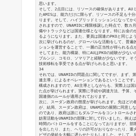
思います。
そして、2点目には、リソースの確保があります。AU
たAMISは、能力だけに限らず、リソースの不足も十
ります。そして、ハイブリッドミッションになってからは
されますので、UNAMIDに権限移譲した時点で、数カ
備やトラックなどは国連仕様となります。特にお金の
るようになります。また、要員は国連のPKOと同じよう
次に挙げられるのが、グローバルな活動をして、普遍
ションを運営することで、一層の正当性が得られる点
そしてまた、能力構築、特にAUはPKOの経験が少な
ブルンジ、コモロ、ソマリアと経験が少ないです。そう
技術移転を享受できる点が挙げられると思います。
34
それでは、UNAMIDの問題点に関してですが、まず、
連主導」によるオペレーションであるということです
構成されますので、AU主導としながらも、実際上は国
た点が挙げられます。実際に手続や調達方法、予算、
国連側のルールが適用されております。
次に、スーダン政府の態度が挙げられます。先ほどの
が、結局、スーダン政府は、UNAMIDの展開に同意し
のであり、政府は誰にもダルフールをコントロールさ
妨害活動をUNAMIDの部隊に対して行いました。例え
時間のパトロールをすることになっておりますが、部
を出したり、また、ヘリの許可がおりなかったり、重
ビザの発給を大幅に遅らせたりもしました。そして、反政