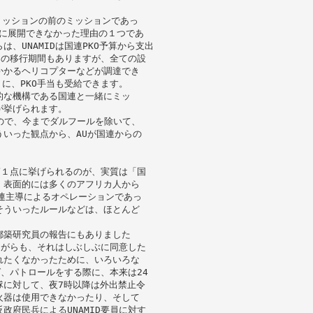
ミッションの前のミッションであっ
分に展開できなかった理由の１つであ
、UNAMIDは国連PKO予算から支出
月の移行期間もありますが、全ての設
かかるヘリコプターなどが調達でき
に、PKO手当も受給できます。
的な機構である国連と一緒にミッ
が挙げられます。
いので、今までダルフールを除いて、
いった観点から、AUが国連からの
第１点に挙げられるのが、実質は「国
。表面的には多くのアフリカ人から
連主導によるオペレーションであっ
そういったルールなどは、ほとんど
都築研究員の報告にもありました
ながらも、それはしぶしぶに同意した
れたくなかったために、いろいろな
ば、パトロールをする際に、本来は24
隊に対して、夜7時以降は外出禁止令
火器は使用できなかったり、そして
府民兵によるUNAMID要員に対す