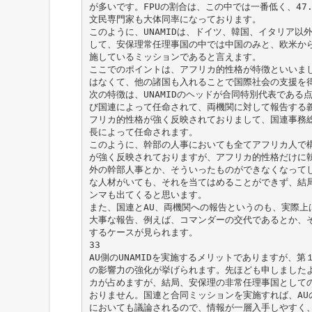
が多いです。FPUの割合は、この中では一番低く、47.
文民専門家も大体同率になっております。
このように、UNAMIDは、ドイツ、韓国、イタリア以
して、安保理常任理事国の中では中国のみと、欧米か
施しているミッションであると言えます。
ここでのポイントは、アフリカ的性格が特徴といいまし
はなくて、他の諸国も入れることで国際社会の支援を
次の特徴は、UNAMIDのヘッドが合同特別代表である
び国連によって任命されて、両機関に対して報告する
フリカ的性格が強く反映されておりまして、国連事務総
長によって任命されます。
このように、幹部の人事においても全てアフリカ人で
が強く反映されておりますが、アフリカ的性格だけに
外の幹部人事とか、そういったものができなくなって
な人材がいても、それを当てはめることができず、結
ンマも出てくると思います。
また、国連とAU、両機関への報告というのも、実際上
大事な報告、例えば、コマンダーの交代であるとか、そ
するケースが見られます。
33
AU側のUNAMIDを実施するメリットでありますが、第
の影響力の強化が挙げられます。先ほども申しました
カが占めますが、結局、安保理の非常任理事国として
おりません。国連と合同ミッションを実施すれば、AU
においても議論されるので、情報が一層入手しやすく、