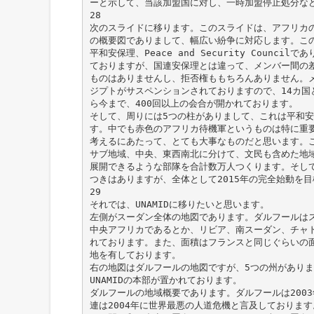
ーと示して、当該加盟国に対し、一時加盟停止処分な
28
次のスライドに移ります。このスライドは、アフリカ
の概要図でありまして、幅広い紛争に対応します。こ
平和安保理、Peace and Security Counc
ておりますが、国連安保理とは違って、メンバー間の
ものはありませんし、拒否権ももちろんありません。メ
ジプトがサスペンションされておりますので、14カ国と
ら今まで、400回以上の会合が開かれております。
そして、周りには5つの柱がありまして、これは平和
す。中でも赤色のアフリカ待機軍というものは特に重要
考えるにあたって、とても大事なものだと思います。
サブ地域、中央、東西南北に分けて、文民も含めた地
展開できるような部隊を合計数万人つくります。そし
つきはありますが、全体として2015年の完全始動を
29
それでは、UNAMIDに移りたいと思います。
左側がスーダン全体の地図であります。ダルフールは
中央アフリカであるとか、リビア、南スーダン、チャ
れております。また、面積はフランスと同じぐらいの
地を有しております。
右の地図はダルフールの地図ですが、5つの州があり
UNAMIDの本部が置かれております。
ダルフールの地域概要であります。ダルフールは200
連は2004年に世界最悪の人道危機と言及しておりま