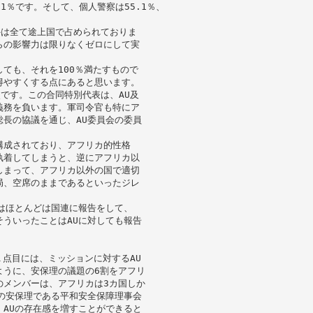
1％です。そして、個人警察は55.1％、
外は全て途上国で占められておりま
らの影響力は限りなくゼロにして実
ても、それを100％満たすもので
得やすくする点にあると思います。
点です。この合同特別代表は、AU及
義務を負います。軍司令官も特にア
長の協議を通じ、AU委員会の委員
構成されており、アフリカ的性格
執着してしまうと、逆にアフリカ以
しまって、アフリカ以外の国で適切
局、空席のままであるといったジレ
はほとんどは国連に報告をして、
ういったことはAUに対しても報告
１点目には、ミッションに対するAU
ように、安保理の議題の6割をアフリ
のメンバーは、アフリカは3カ国しか
の安保理である平和安全保障理事会
AUの存在感を増すことができると