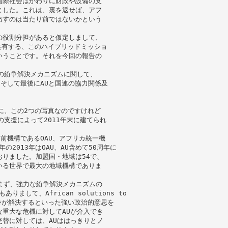
国際社会はかわりに財政や設備の支
ました。これは、裏を返せば、アフ
出すのは当たり前ではないかという
の役割分担があると仮定しまして、
共有する、このハイブリッドミッショ
いうことです。それを今回の報告の
の紛争解決メカニズムに関して、
、そして最後にAUと国連の協力関係及
に、この2つの写真なのですけれど
支援によって2011年末に建てられ
。前機構であるOAU、アフリカ統一機
2013年はOAU、AU含めて50周年に
りました。加盟国・地域は54で、
いる世界で最大の地域機構でありま
、まず、強力な紛争解決メカニズムの
まして、African solutions to
カ自身が解決するといった強い政治的意思を
重大な危機に対してAUが介入でき
替に対しては、AUははっきりとノ