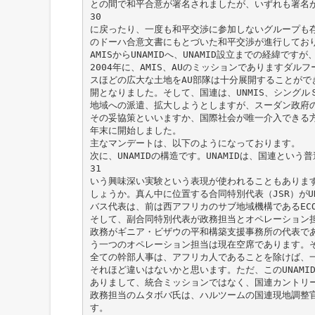
との間で和平合意が署名されましたが、いずれも署名
30
に戻ったり、一度も和平交渉に参加しないグループも存
のドーハ合意文書にもとづいた和平交渉が進行してお
AMISからUNAMIDへ、UNAMID設立までの経緯で
2004年に、AMIS、AUのミッションでありますダ
スほどの広大な土地をAU部隊は十分展開することがで
開となりました。そして、国連は、UNMIS、シング
地域への派遣、拡大しようとしますが、スーダン政府
その妥協策といいますか、国際社会が唯一介入できる方法
年末に開始しました。
主なマンデートは、以下のようになっております。
次に、UNAMIDの構造です。UNAMIDは、国連とい
31
いう興味深い実験という表現が使われることもありま
しょうか。真ん中に位置する合同特別代表（JSR）がU
バス代表は、前は西アフリカのサブ地域機構であるECO
そして、副合同特別代表が政務担当とオペレーション
政務がギニア・ビザウの平和構築支援事務所の代表で
う一つのオペレーション担当は現在空席であります。
全ての幹部人事は、アフリカ人であることを除けば、
それほど違いはないかと思います。ただ、このUNAMI
ありまして、統合ミッションではなく、国連カントリ
政務担当のムタボバ氏は、ハルツームの国連現地調整
す。