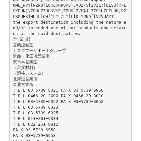
0ML_WVY[PZPU[LUKLKRPUKS`JVUZ\S[2VIL:[LLS3[K>L
SKPUN)\ZPULZZHUKVYP[ZZHSLZVMÄJLZ7SLHZLILHK]PZ
LKPUHK]HUJL[OH[^LYLZLY]L[OLYPNO[[VJVUÄYT
the export destination including the nature a
nd/or intended use of our products and servic
es at the said destination.
営 業 部
営業企画室
カスタマーサポートグループ
造船・化工機営業室
東日本営業室
（溶接材料）
（溶接システム）
北海道営業所
東北営業所
T E L 03−5739−6321 FA X 03−5739−6958
T E L 0466−20−3000 FA X 0466−20−3010
T E L 03−5739−6322 FA X 03−5739−6958
T E L 03−5739−6323
T E L 03−5739−6325
T E L 011−261−9334
T E L 022−261−8812
FA X 03−5739−6958
FA X 03−5739−6958