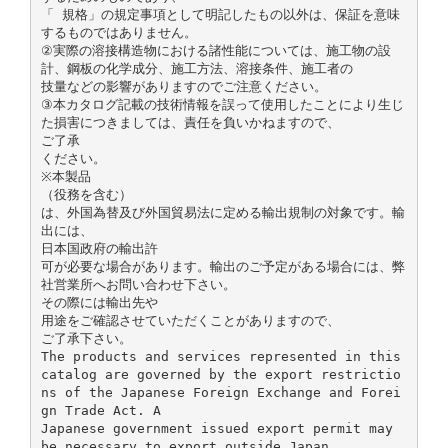
「 規格」の規定事項として明記したもの以外は、保証を意味
するものではありません。
②実際の溶接構造物における諸性能については、施工物の設
計、鋼板の化学成分、施工方法、溶接条件、施工者の
技量などの影響がありますのでご注意ください。
③本カタログ記載の技術情報を誤って使用したことにより生じ
た損害につきましては、責任を負いかねますので、
ご了承
ください。
※本製品
（役務を含む）
は、外国為替及び外国貿易法に定める輸出規制の対象です。輸
出には、
日本国政府の輸出許
可が必要な場合があります。輸出のご予定がある場合には、弊
社営業所へお問い合わせ下さい。
その際には輸出先や
用途をご確認させていただくことがありますので、
ご了承下さい。
The products and services represented in this
catalog are governed by the export restrictio
ns of the Japanese Foreign Exchange and Forei
gn Trade Act. A
Japanese government issued export permit may
be necessary to export outside Japan.