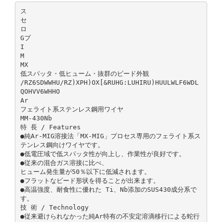
ス
セ
ロ
Gプ
I
M
MX
低スパッタ・低ヒューム・抜群のビード外観
/RZ6SDWWHU/RZ)XPH)OX[&RUHG:LUHIRU)HUULWLF6WDL
QOHVV6WHHO
Ar
フェライト系ステンレス鋼用ワイヤ
MM-430Nb
特 長 / Features
●純Ar-MIG溶接法「MX-MIG」プロセス専用のフェライト系ス
テンレス鋼向けワイヤです。
●低電圧域で低スパッタ性が向上し、作業性が良好です。
●従来の混合ガス溶接に比べ、
ヒューム発生量が50％以下に低減されます。
●フラットなビード形状を得ることが出来ます。
●高温強度、耐食性に優れた Ti、Nb添加のSUS430成分系で
す。
技 術 / Technology
●従来避けられなかった純Ar特有の不安定溶滴移行による蛇行