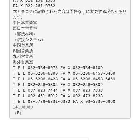
FA X 011−251−2533
FA X 022−261−0762
本カタログに記載された内容は予告なしに変更する場合があり
ます。
中日本営業室
西日本営業室
（溶接材料）
（溶接システム）
中国営業所
四国営業所
九州営業所
海外営業室
T E L 052−584−6075 FA X 052−584−6109
T E L 06−6206−6390 FA X 06−6206−6458∼6459
T E L 06−6206−6423 FA X 06−6206−6458∼6459
T E L 082−258−5305 FA X 082−258−5309
T E L 087−823−7444 FA X 087−823−7333
T E L 092−451−6012 FA X 092−473−8238
T E L 03−5739−6331∼6332 FA X 03−5739−6960
14100000