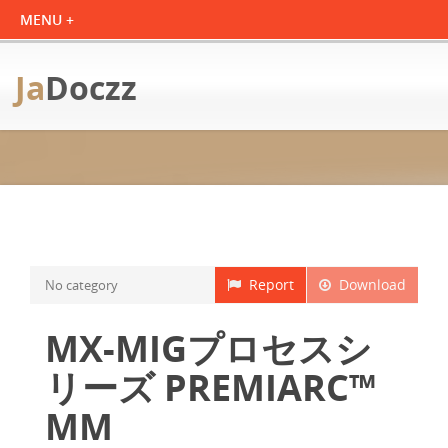
Ja
Doczz
Report
Download
No category
MX-MIGプロセスシ
リーズ PREMIARC™
MM