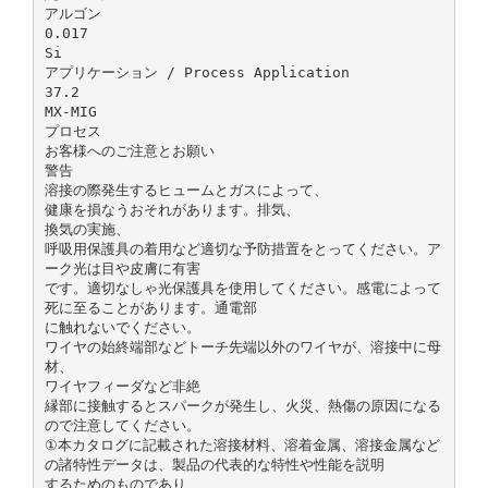
アルゴン
0.017
Si
アプリケーション / Process Application
37.2
MX-MIG
プロセス
お客様へのご注意とお願い
警告
溶接の際発生するヒュームとガスによって、
健康を損なうおそれがあります。排気、
換気の実施、
呼吸用保護具の着用など適切な予防措置をとってください。ア
ーク光は目や皮膚に有害
です。適切なしゃ光保護具を使用してください。感電によって
死に至ることがあります。通電部
に触れないでください。
ワイヤの始終端部などトーチ先端以外のワイヤが、溶接中に母
材、
ワイヤフィーダなど非絶
縁部に接触するとスパークが発生し、火災、熱傷の原因になる
ので注意してください。
①本カタログに記載された溶接材料、溶着金属、溶接金属など
の諸特性データは、製品の代表的な特性や性能を説明
するためのものであり、