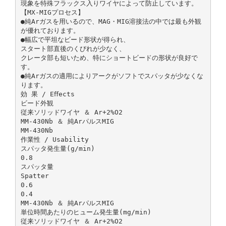
現象を特殊フラックス入りワイヤによって防止しています。
【MX-MIGプロセス】
●純Arガスを用いるので、MAG・MIG溶接法の中では最も外観
が優れております。
●幅広で平坦なビード形状が得られ、
スタート部直後のくびれが少なく、
クレータ部も短いため、特にショートビードの形状が良好で
す。
●純Arガスの適用によりアークがソフトでスパッタが少なくな
ります。
効 果 / Eﬀects
ビード外観
従来ソリッドワイヤ ＆ Ar+2%O2
MM-430Nb ＆ 純ArパルスMIG
MM-430Nb
作業性 / Usability
スパッタ発生量(g/min)
0.8
スパッタ量
Spatter
0.6
0.4
MM-430Nb ＆ 純ArパルスMIG
単位時間あたりのヒューム発生量(mg/min)
従来ソリッドワイヤ ＆ Ar+2%O2