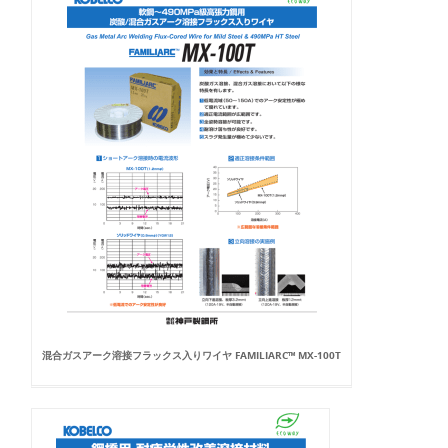
混合ガスアーク溶接フラックス入りワイヤ FAMILIARC™ MX-100T