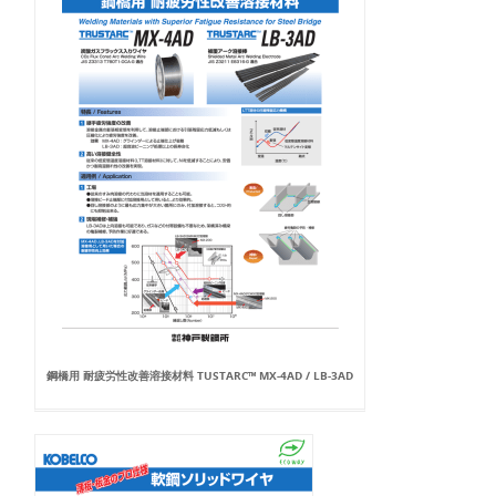
鋼橋用 耐疲労性改善溶接材料 TUSTARC™ MX-4AD / LB-3AD