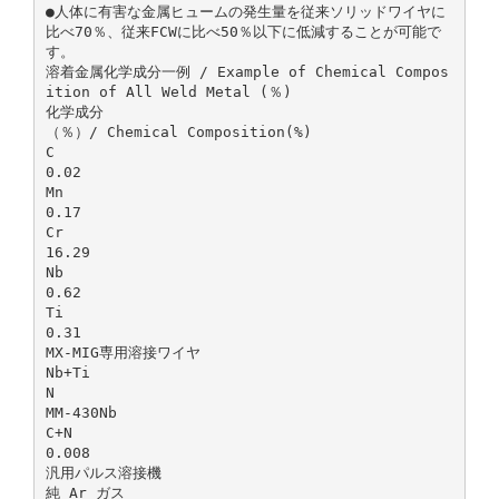
●人体に有害な金属ヒュームの発生量を従来ソリッドワイヤに
比べ70％、従来FCWに比べ50％以下に低減することが可能で
す。
溶着金属化学成分一例 / Example of Chemical Compos
ition of All Weld Metal (％)
化学成分
（％）/ Chemical Composition(%)
C
0.02
Mn
0.17
Cr
16.29
Nb
0.62
Ti
0.31
MX-MIG専用溶接ワイヤ
Nb+Ti
N
MM-430Nb
C+N
0.008
汎用パルス溶接機
純 Ar ガス