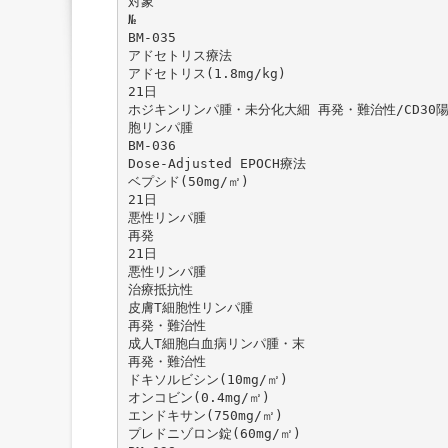
対象
№
BM-035
アドセトリス療法
アドセトリス(1.8mg/kg)
21日
ホジキンリンパ腫・未分化大細 再発・難治性/CD30
胞リンパ腫
BM-036
Dose-Adjusted EPOCH療法
ベプシド(50mg/㎡)
21日
悪性リンパ腫
再発
21日
悪性リンパ腫
治療抵抗性
皮膚T細胞性リンパ腫
再発・難治性
成人T細胞白血病リンパ腫・末
再発・難治性
ドキソルビシン(10mg/㎡)
オンコビン(0.4mg/㎡)
エンドキサン(750mg/㎡)
プレドニゾロン錠(60mg/㎡)