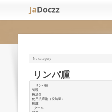
Ja
Doczz
No category
リンパ腫
リンパ腫
管理
療法名
使用抗癌剤（投与量）
癌腫
1クール