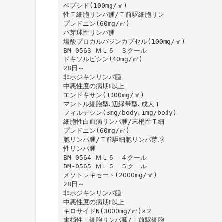
ベプシド(100mg/㎡)
性Ｔ細胞リンパ腫/Ｔ前駆細胞リン
プレドニン(60mg/㎡)
パ芽球性リンパ腫
塩酸プロカルバジンカプセル(100mg/㎡)
BM-0563 ＭＬ５ ３クール
ドキソルビシン(40mg/㎡)
28日～
非ホジキンリンパ腫
中悪性度の病期Ⅱ以上
エンドキサン(1000mg/㎡)
マントル細胞型､辺縁帯型､成人Ｔ
フィルデシン(3mg/body､1mg/body)
細胞性白血病リンパ腫/末梢性Ｔ細
プレドニン(60mg/㎡)
胞リンパ腫/Ｔ前駆細胞リンパ芽球
性リンパ腫
BM-0564 ＭＬ５ ４クール
BM-0565 ＭＬ５ ５クール
メソトレキセート(2000mg/㎡)
28日～
非ホジキンリンパ腫
中悪性度の病期Ⅱ以上
キロサイドN(3000mg/㎡)×２
末梢性Ｔ細胞リンパ腫/Ｔ前駆細胞