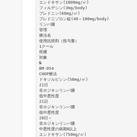
エンドキサン(1000mg/㎡)
フィルデシン(3mg/body)
プレドニン(60mg/㎡)
プレドニゾロン錠(40～100mg/body)
リンパ腫
管理
療法名
使用抗癌剤（投与量）
1クール
癌腫
対象
№
BM-054
CHOP療法
ドキソルビシン(50mg/㎡)
21日
非ホジキンリンパ腫
低中悪性度
21日
非ホジキンリンパ腫
低中悪性度
28日～
非ホジキンリンパ腫
中悪性度の病期Ⅱ以上
エンドキサン(750mg/㎡)