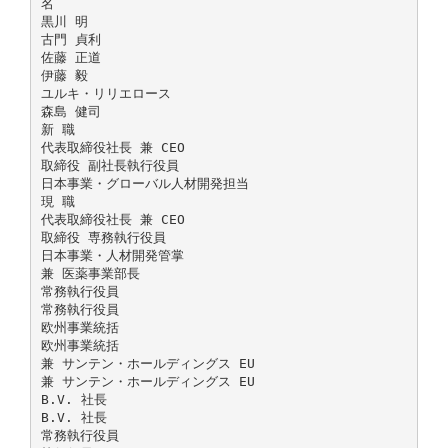
名
黒川 明
古門 貞利
佐藤 正道
伊藤 毅
ユルキ・リリエロース
森島 健司
新 職
代表取締役社長 兼 CEO
取締役 副社長執行役員
日本事業・グローバル人材開発担当
現 職
代表取締役社長 兼 CEO
取締役 専務執行役員
日本事業・人材開発管掌
兼 医薬事業部長
常務執行役員
常務執行役員
欧州事業統括
欧州事業統括
兼 サンテン・ホールディングス EU
兼 サンテン・ホールディングス EU
B.V. 社長
B.V. 社長
常務執行役員