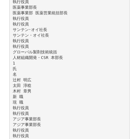
執行役員
医薬事業部長
医薬事業部 医薬営業統括部長
執行役員
執行役員
サンテン･オイ社長
サンテン・オイ社長
執行役員
執行役員
グローバル製剤技術統括
人材組織開発・CSR 本部長
1
氏
名
辻村 明広
太田 淳稔
木村 章男
新 職
現 職
執行役員
執行役員
アジア事業部長
アジア事業部長
執行役員
執行役員