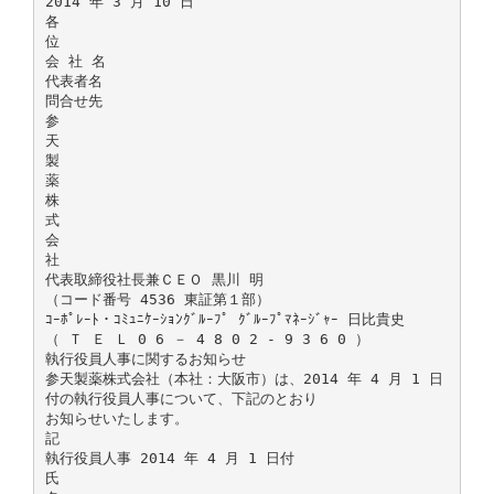
2014 年 3 月 10 日
各
位
会 社 名
代表者名
問合せ先
参
天
製
薬
株
式
会
社
代表取締役社長兼ＣＥＯ 黒川 明
（コード番号 4536 東証第１部）
ｺｰﾎﾟﾚｰﾄ・ｺﾐｭﾆｹｰｼｮﾝｸﾞﾙｰﾌﾟ ｸﾞﾙｰﾌﾟﾏﾈｰｼﾞｬｰ 日比貴史
（ Ｔ Ｅ Ｌ 0 6 － 4 8 0 2 - 9 3 6 0 ）
執行役員人事に関するお知らせ
参天製薬株式会社（本社：大阪市）は、2014 年 4 月 1 日
付の執行役員人事について、下記のとおり
お知らせいたします。
記
執行役員人事 2014 年 4 月 1 日付
氏