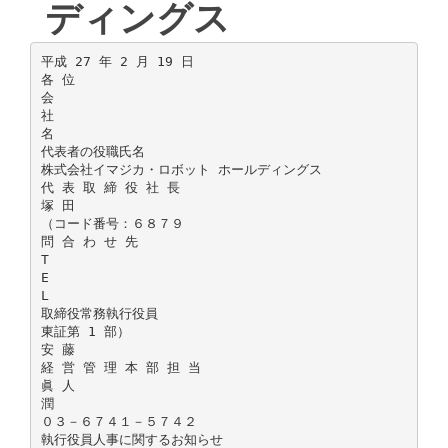
ディングス
平成 27 年 2 月 19 日
各 位
会
社
名
代表者の役職氏名
株式会社イマジカ・ロボット ホールディングス
代 表 取 締 役 社 長
塚 田
（コード番号：６８７９
問 合 わ せ 先
T
E
L
取締役常務執行役員
東証第 1 部）
安 藤
経 営 管 理 本 部 担 当
眞 人
潤
０３－６７４１－５７４２
執行役員人事に関するお知らせ