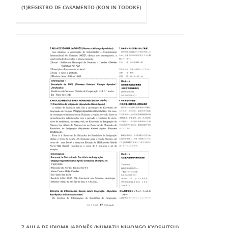
(1)REGISTRO DE CASAMENTO (KON IN TODOKE)
7.AULA DE IDIOMA JAPONÊS (NUMAZU NIHONGO KYOSHITSU)