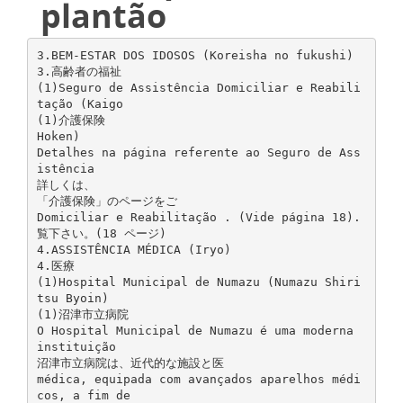
plantão
3.BEM-ESTAR DOS IDOSOS (Koreisha no fukushi)
3.高齢者の福祉
(1)Seguro de Assistência Domiciliar e Reabili
tação (Kaigo
(1)介護保険
Hoken)
Detalhes na página referente ao Seguro de Ass
istência
詳しくは、
「介護保険」のページをご
Domiciliar e Reabilitação . (Vide página 18).
覧下さい。(18 ページ)
4.ASSISTÊNCIA MÉDICA (Iryo)
4.医療
(1)Hospital Municipal de Numazu (Numazu Shiri
tsu Byoin)
(1)沼津市立病院
O Hospital Municipal de Numazu é uma moderna
instituição
沼津市立病院は、近代的な施設と医
médica, equipada com avançados aparelhos médi
cos, a fim de