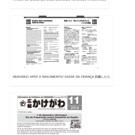
GRAVIDEZ/ APÓS O NASCIMENTO/ SAÚDE DA CRIANÇA 妊娠したら