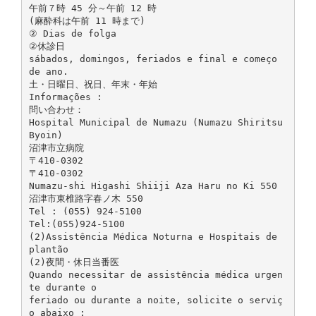
午前７時 45 分～午前 12 時
(麻酔科は午前 11 時まで)
② Dias de folga
②休診日
sábados, domingos, feriados e final e começo
de ano.
土・日曜日、祝日、年末・年始
Informações :
問い合わせ：
Hospital Municipal de Numazu (Numazu Shiritsu
Byoin)
沼津市立病院
〒410‐0302
〒410‐0302
Numazu-shi Higashi Shiiji Aza Haru no Ki 550
沼津市東椎路字春ノ木 550
Tel : (055) 924-5100
Tel:(055)924-5100
(2)Assistência Médica Noturna e Hospitais de
plantão
(2)夜間・休日当番医
Quando necessitar de assistência médica urgen
te durante o
feriado ou durante a noite, solicite o serviç
o abaixo :