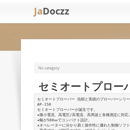
Ja
Doczz
No category
セミオートプローバー
セミオートプローバー 信頼と実績のプローバーシリー
AP-150
セミオートプローバーが誕生です。
★微⼩電流、高電圧/高電流、高周波と各種測定に対応
★幅が500㎜でコンパクト設計。
★オペレーターに分かり易く操作性に優れた制御ソフト