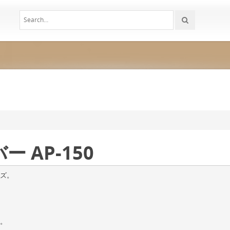
 AP-150
ズ。
。
。