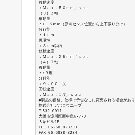
移動速度
：Ｍａｘ．５０ｍｍ／ｓｅｃ
（３）Ｚ軸
移動量
：±１５ｍｍ（原点センス位置から上下振り分け）
分解能
：１ｕｍ
再現性
：３ｕｍ以内
移動速度
：Ｍａｘ．２５ｍｍ／ｓｅｃ
（４）Ｔ軸
移動量
：±３度
分解能
：０．００１度
回転速度
：Ｍａｘ．１度／ｓｅｃ
●製品の価格、仕様は予告なしに変更される場合があ
株式会社アポロウエーブ
〒532-0011
⼤阪市淀川区⻄中島6-7-8
⼤昭ビル4F
TEL 06-6838-3233
FAX 06-6838-3234