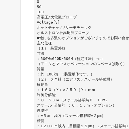
0
50
100
高電圧/⼤電流プローブ
Voltage[V]
ホットチャック/サーモチャック
オルストロン社高周波プローブ
●他にも多数のオプションがございますのでお問い合
主な仕様
（１） 装置外観
寸法
：500W×620D×500H（暫定寸法）ｍｍ
（モニタとマウスオペレーションのスペースは除く）
質量
：約 100kg （装置単体です。）
（２） ＸＹ軸（エアサス／スケール搭載機）
移動量
：１６０（Ｘ）×２５０（Ｙ）ｍｍ
制御分解能
：０．５ｕｍ（スケール搭載時０．１μm）
スケール 分解能 ：０．１ｕｍ（オプション）
再現性
：±５um 以内（スケール搭載時±２μm）
精度
：±２０ｕｍ以内（目標幅１５μm）（スケール搭載時±