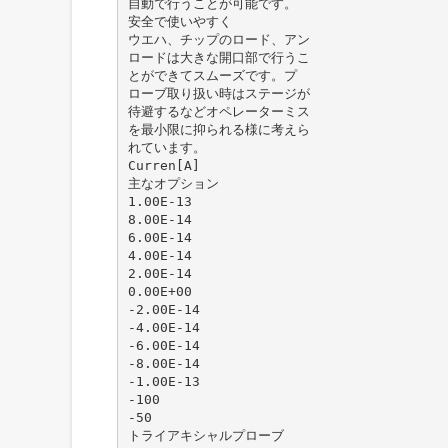
⾃動で⾏うことが可能です。
安全で使いやすく
ウエハ、チップのロード、アン
ロードは⼤きな開⼝部で⾏うこ
とができてスムーズです。プ
ローブ取り扱い時はステージが
待避するなどオペレーターミス
を最小限に抑られる様に考えら
れています。
Curren[A]
主なオプション
1.00E-13
8.00E-14
6.00E-14
4.00E-14
2.00E-14
0.00E+00
-2.00E-14
-4.00E-14
-6.00E-14
-8.00E-14
-1.00E-13
-100
-50
トライアキシャルプローブ