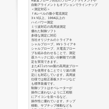
★垂直プローブ対応のプローブアライメントや
自動アライメントもオプションでラインナップ
＜測定対応＞
ｆAレベルの微⼩電流測定
3ｋV以上、100A以上の
ハイパワー測定
ミリ波対応の高周波測定
優れた制御ソフト
多様な測定に対応
当社オリジナルのトライアキ
シャルプローブ、HVトライアキ
シャルプローブ、⼤電流プロー
ブを組み合わせることで、測定
器スペックに近い分解能での測
定を実現できます。
またAllstron製の高周波プロー
ブを使用することでミリ波の測
定にも対応しています。高周波
仕様では校正基板ステージなど
も標準装備です。
制御ソフトはオペレーターが
操作に迷わないように工程順
にアイコンを並べるなど、
操作性に優れています。チップ
移動、サブチップ移動なども