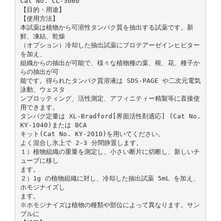
Cat No. CL-3060
【目的・用途】
【使用方法】
本試薬は植物から可溶性タンパク質を抽出する試薬です。新
鮮、凍結、乾燥
（オプション）冷却した抽出試薬にプロテアーゼインヒビター
を加え、
組織からの抽出が可能で、様々な植物種の葉、根、花、種子か
らの抽出が可
能です。得られたタンパク質溶液は SDS-PAGE や二次元電気
泳動、ウェスタ
ンブロッティング、活性測定、アフィニティー精製等に直接使
用できます。
タンパク定量は XL-Bradford[界面活性剤適応] (Cat No.
KY-1040)または BCA
キット(Cat No. KY-2010)を用いてください。
よく混合し氷上で 2-3 分間静置します。
１）植物組織の重量を測定し、小さい断片に切断し、新しいチ
ューブに移し
ます。
２）1g の植物組織に対し、冷却した抽出試薬 5mL を加え、
ホモジナイズし
ます。
※ホモジナイズは植物の種類や部位によって異なります。サン
プルに