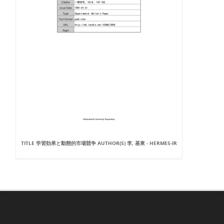
TITLE 学習効果と動態的市場競争 AUTHOR(S) 李, 基東 - HERMES-IR