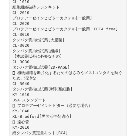
CL-1010
細胞組織破砕レジンキット
CL-2010
プロテアーゼインヒビターカクテル[一般用]
CL-2020
プロテアーゼインヒビターカクテル[一般用・EDTA free]
CL-3010
タンパク質抽出試薬[大腸菌]
CL-3020
タンパク質抽出試薬[組織]
【本試薬以外に必要なもの】
CL-3030
タンパク質抽出試薬[2D-PAGE]
 植物組織を断片化するためのはさみやメス(コンタミを防ぐ
ため、清浄な
CL-3040
タンパク質抽出試薬[哺乳類細胞]
KY-1010
BSA スタンダード
 プロテアーゼインヒビター（必要な場合）
KY-1040
XL-Bradford[界面活性剤適応]
 遠心管
KY-2010
総タンパク質定量キット[BCA]