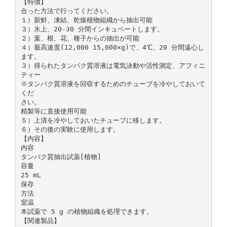
【特徴】
合った方法で行ってください。
１）新鮮、凍結、乾燥植物組織から抽出可能
３）氷上、20-30 分間インキュベートします。
２）葉、根、花、種子からの抽出が可能
４）最高速度(12,000 15,000×g)で、4℃、20 分間遠心し
ます。
３）得られたタンパク質溶液は電気泳動や活性測定、アフィニ
ティー
※タンパク質溶液を回収するためのチューブを冷やしておいて
くだ
さい。
精製等に直接使用可能
５）上清を冷やしておいたチューブに移します。
６）その後の実験に使用します。
【内容】
内容
タンパク質抽出試薬[植物]
容量
25 mL
保存
方法
室温
本試薬で 5 g の植物組織を処理できます。
【関連製品】