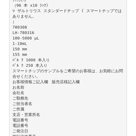
（96 本 x10 ﾗｯｸ）
▽ ザルトリウス スタンダードチップ ( スマートチップでは
ありません。
）
780308
LH-780316
100-5000 µL
1-10mL
150 mm
155 mm
ﾊﾞﾙ ｸ 1000 本入り
ﾊﾞﾙ ｸ 250 本入り
スマートチップのサンプルをご希望のお客様は、お気軽にお問
合せください。
お客様情報ご記入欄 販売店様記入欄
お名前
会社名
ご勤務先
ご担当者名
ご所属
支店・営業所名
電話番号
電話番号
ご発注日