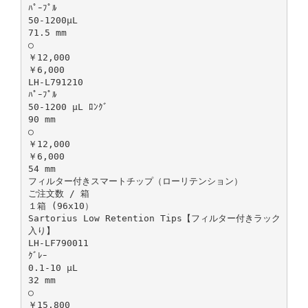
ﾊﾟｰﾌﾟﾙ
50-1200μL
71.5 mm
○
￥12,000
￥6,000
LH-L791210
ﾊﾟｰﾌﾟﾙ
50-1200 μL ﾛﾝｸﾞ
90 mm
○
￥12,000
￥6,000
54 mm
フィルター付きスマートチップ（ローリテンション）
ご注文数 / 箱
１箱 (96x10）
Sartorius Low Retention Tips【フィルター付きラック
入り】
LH-LF790011
ｸﾞﾚｰ
0.1-10 µL
32 mm
○
￥15,800