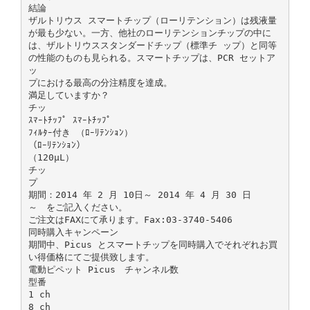
結論
ザルトリウス スマートチップ（ローリテンション）は残液量
が最も少ない。一方、他社のローリテンションチップの中に
は、ザルトリウススタンダードチップ（標準チ ップ）と同等
の性能のものも見られる。スマートチップは、PCR セットア
ッ
プにおける最高の分注精度を達成。
満足していますか？
チッ
ｽﾏｰﾄﾁｯﾌﾟ ｽﾏｰﾄﾁｯﾌﾟ
ﾌｨﾙﾀｰ付き （ﾛｰﾘﾃﾝｼｮﾝ）
（ﾛｰﾘﾃﾝｼｮﾝ）
（120μL）
チッ
プ
期間：2014 年 2 月 10日～ 2014 年 4 月 30 日
～ をご記入ください。
ご注文はFAXにて承ります。Fax:03-3740-5406
同時購入キャンペーン
期間中、Picus とスマートチップを同時購入でそれぞれお買
い得価格にてご提供致します。
電動ピペット Picus チャンネル数
型番
1 ch
8 ch