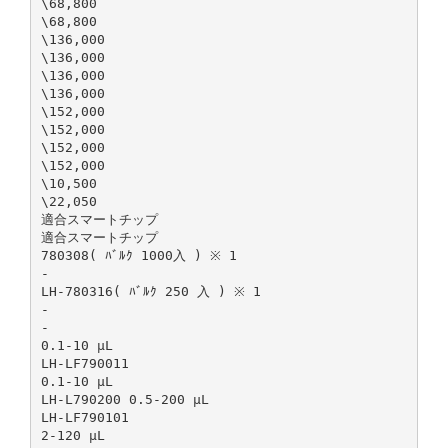
\68,800
\68,800
\136,000
\136,000
\136,000
\136,000
\152,000
\152,000
\152,000
\152,000
\10,500
\22,050
適合スマートチップ
適合スマートチップ
780308( ﾊﾞﾙｸ 1000入 ) ※ 1
-
LH-780316( ﾊﾞﾙｸ 250 入 ) ※ 1
-
-
0.1-10 µL
LH-LF790011
0.1-10 µL
LH-L790200 0.5-200 μL
LH-LF790101
2-120 µL