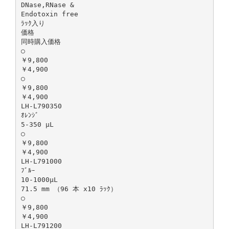
DNase,RNase &
Endotoxin free
ﾗｯｸ入り
価格
同時購入価格
○
￥9,800
￥4,900
○
￥9,800
￥4,900
LH-L790350
ｵﾚﾝｼﾞ
5-350 μL
○
￥9,800
￥4,900
LH-L791000
ﾌﾞﾙｰ
10-1000μL
71.5 mm （96 本 x10 ﾗｯｸ）
○
￥9,800
￥4,900
LH-L791200