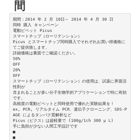
間
期間：2014 年 2 月 10日～ 2014 年 4 月 30 日
同時 購入 キャンペーン
電動ピペット Picus
スマートチップ（ローリテンション）
Picus とスマートチップ同時購入でそれぞれお買い得価格に
てご提供致します。
詳細価格は裏面でご確認ください。
50%
OFF
20%
OFF
スマートチップ（ローリテンション）の使用は、試薬に界面活
性剤が
含まれることが多い分子生物学的アプリケーションで特に有効
です。
高精度の電動ピペットと同時使用で優れた実験結果を！
ex, PCR, リアルタイム PCR、遺伝子クローニング、SDS-P
AGE によるタンパク質解析など
Picus（ピクス）は超軽量で (100g/1ch 300 μ L)
手に負担が少ない人間工学設計です
■
■