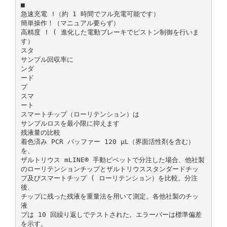
■
急速充電 !（約 1 時間でフル充電可能です）
簡単操作！（マニュアル要らず）
高精度 ! ( 進化した電動ブレーキでピストン制御を行いま
す）
スタ
サンプル回収率に
ンダ
ード
プ
スマ
ート
スマートチップ（ローリテンション）は
サンプルロスを最小限に抑えます
残液量の比較
着色済み PCR バッファー 120 µL（界面活性剤を含む）
を、
ザルトリウス mLINE® 手動ピペットで分注した場合、他社製
のローリテンションチップとザルトリウススタンダードチッ
プ及びスマートチップ ( ローリテンション）を比較。分注
後、
チップに残った残液を重量法を用いて測定。各他社製のチッ
液
プは 10 回繰り返しでテストされた。エラーバーは標準偏差
を示す。