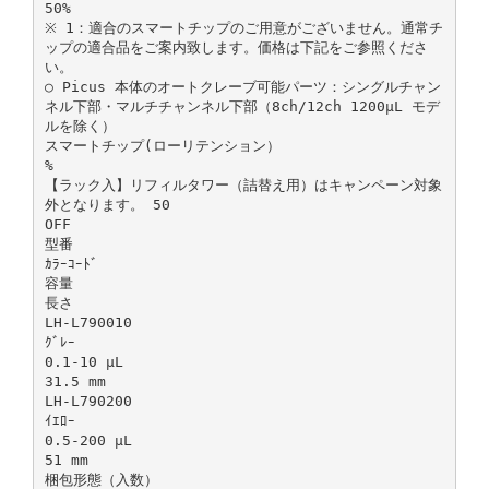
50%
※ 1：適合のスマートチップのご用意がございません。通常チ
ップの適合品をご案内致します。価格は下記をご参照くださ
い。
○ Picus 本体のオートクレーブ可能パーツ：シングルチャン
ネル下部・マルチチャンネル下部（8ch/12ch 1200μL モデ
ルを除く）
スマートチップ(ローリテンション）
%
【ラック入】リフィルタワー（詰替え用）はキャンペーン対象
外となります。 50
OFF
型番
ｶﾗｰｺｰﾄﾞ
容量
長さ
LH-L790010
ｸﾞﾚｰ
0.1-10 μL
31.5 mm
LH-L790200
ｲｴﾛｰ
0.5-200 μL
51 mm
梱包形態（入数）