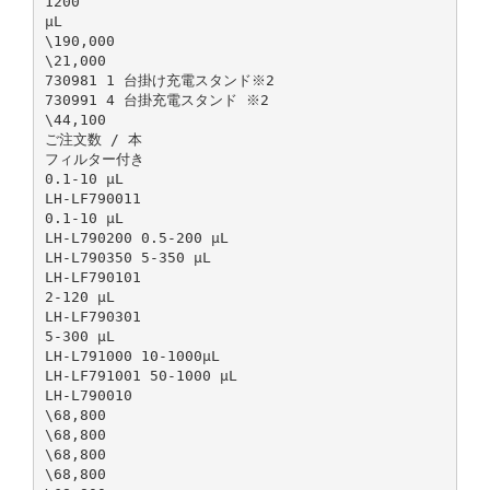
1200
μL
\190,000
\21,000
730981 1 台掛け充電スタンド※2
730991 4 台掛充電スタンド ※2
\44,100
ご注文数 / 本
フィルター付き
0.1-10 μL
LH-LF790011
0.1-10 µL
LH-L790200 0.5-200 μL
LH-L790350 5-350 μL
LH-LF790101
2-120 µL
LH-LF790301
5-300 µL
LH-L791000 10-1000μL
LH-LF791001 50-1000 µL
LH-L790010
\68,800
\68,800
\68,800
\68,800