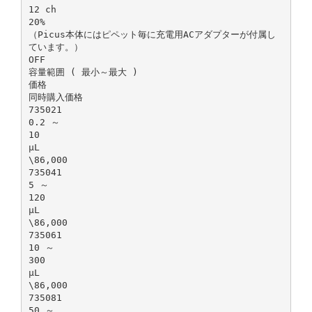
12 ch
20%
（Picus本体にはピペット毎に充電用ACアダプターが付属し
ています。）
OFF
容量範囲 ( 最小～最大 )
価格
同時購入価格
735021
0.2 ～
10
μL
\86,000
735041
5 ～
120
μL
\86,000
735061
10 ～
300
μL
\86,000
735081
50 ～