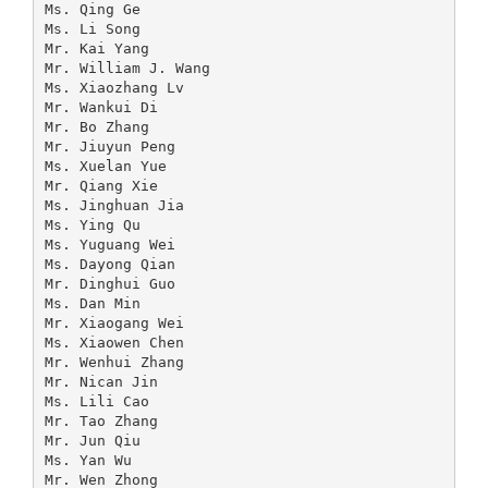
Ms. Qing Ge
Ms. Li Song
Mr. Kai Yang
Mr. William J. Wang
Ms. Xiaozhang Lv
Mr. Wankui Di
Mr. Bo Zhang
Mr. Jiuyun Peng
Ms. Xuelan Yue
Mr. Qiang Xie
Ms. Jinghuan Jia
Ms. Ying Qu
Ms. Yuguang Wei
Ms. Dayong Qian
Mr. Dinghui Guo
Ms. Dan Min
Mr. Xiaogang Wei
Ms. Xiaowen Chen
Mr. Wenhui Zhang
Mr. Nican Jin
Ms. Lili Cao
Mr. Tao Zhang
Mr. Jun Qiu
Ms. Yan Wu
Mr. Wen Zhong