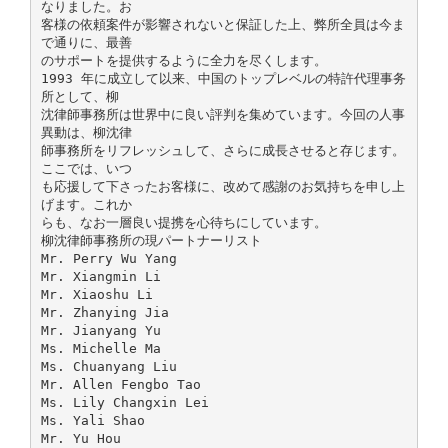
なりました。お
客様の依頼案件が影響されないと保証した上、弊所全員は今ま
で通りに、最善
のサポートを提供するように全力を尽くします。
1993 年に成立して以来、中国のトップレベルの特許代理事务
所として、柳
沈律師事務所は世界中に良い評判を集めています。今回の人事
異動は、柳沈律
師事務所をリフレッシュして、さらに成長させると存じます。
ここでは、いつ
も応援して下さったお客様に、改めて感謝のお気持ちを申し上
げます。これか
らも、なお一層良い提携を心待ちにしています。
柳沈律師事務所の現パートナーリスト
Mr. Perry Wu Yang
Mr. Xiangmin Li
Mr. Xiaoshu Li
Mr. Zhanying Jia
Mr. Jianyang Yu
Ms. Michelle Ma
Ms. Chuanyang Liu
Mr. Allen Fengbo Tao
Ms. Lily Changxin Lei
Ms. Yali Shao
Mr. Yu Hou