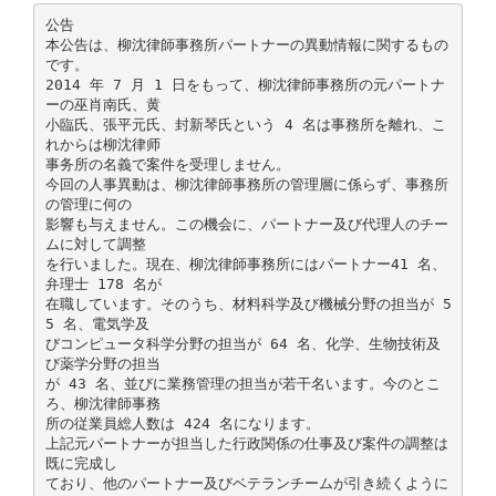
公告
本公告は、柳沈律師事務所パートナーの異動情報に関するもの
です。
2014 年 7 月 1 日をもって、柳沈律師事務所の元パートナ
ーの巫肖南氏、黄
小臨氏、張平元氏、封新琴氏という 4 名は事務所を離れ、こ
れからは柳沈律师
事务所の名義で案件を受理しません。
今回の人事異動は、柳沈律師事務所の管理層に係らず、事務所
の管理に何の
影響も与えません。この機会に、パートナー及び代理人のチー
ムに対して調整
を行いました。現在、柳沈律師事務所にはパートナー41 名、
弁理士 178 名が
在職しています。そのうち、材料科学及び機械分野の担当が 5
5 名、電気学及
びコンピュータ科学分野の担当が 64 名、化学、生物技術及
び薬学分野の担当
が 43 名、並びに業務管理の担当が若干名います。今のとこ
ろ、柳沈律師事務
所の従業員総人数は 424 名になります。
上記元パートナーが担当した行政関係の仕事及び案件の調整は
既に完成し
ており、他のパートナー及びベテランチームが引き続くように