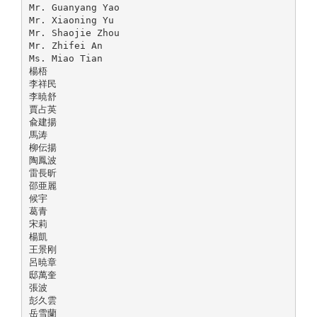
Mr. Guanyang Yao
Mr. Xiaoning Yu
Mr. Shaojie Zhou
Mr. Zhifei An
Ms. Miao Tian
楊梧
李祥民
李暁舒
賈占英
兪建揚
馬涛
柳伝揚
陶鳳波
雷長昕
邵亜麗
候宇
葛青
宋莉
楊凱
王景刚
呂暁章
邸萬奎
張波
彭久雲
岳雪蘭