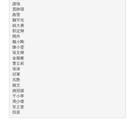
謝強
賈静環
曲莹
魏宇光
銭大勇
郭定輝
閔丹
魏小剛
陳小雯
張文輝
金擬粲
曹立莉
張涛
邱軍
呉艶
鐘文
姚冠揚
于小寧
周少傑
安之斐