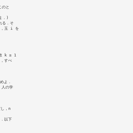
このと
よ．)
れる．そ
，玉 i を
 k ≥ 1
は，すべ
求めよ．
 人の学
だし，n
る．以下