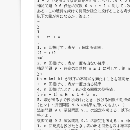
1 − p であるような硬貨を考える．ただし，0 < p ≤
補足問題 9.6 任意の実数 0 < r ≤ 1 に対して
ある．この硬貨を続けて何回か独立に投げることを考
以下の量が何になるか，答えよ．
∞
∑
1
i · ri−1 =
.
1. n 回投げて，表が n 回出る確率．
(1 − r)2
i=1
2. n 回投げて，表が一度も出ない確率．
補足問題 9.7 任意の自然数 n ≥ 1 に対して，第 
∑n
Hn = k=1 k1 が以下の不等式を満たすことを証明
3. n 回投げて，表が一度は出る確率．
4. n 回投げたとき，表が出る回数の期待値．
ln(n + 1) ≤ Hn ≤ 1 + ln n.
5. 表が出るまで投げ続けたとき，投げる回数の期待
(ヒント：演習問題 9.6 の結果を用いてもよい．)
追加問題 9.8 演習問題 9.1 の設定を考える．以下
答えよ．
復習問題 9.2 演習問題 9.1 の設定を考える．n 
1. n 回硬貨を投げたとき，表の出る回数を表す確率