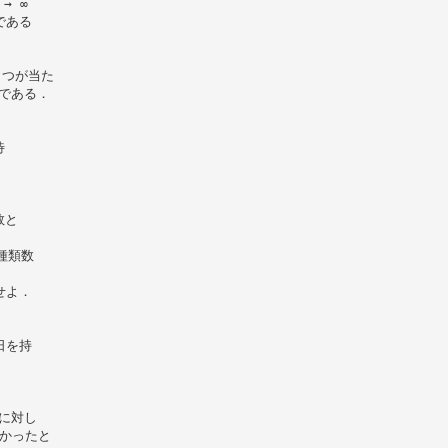
→ ∞
何である
 つが当た
 である．
待
数と
種類数
せよ．
生日を持
に対し
なかったと