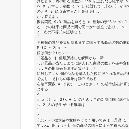
げたとき，表の出る回数が 2pn 以上になる確率が n 
を X とする．定数 c > 1 に対して E[cX ] が
のとき 0 に収束することを証明せよ．
か，答えよ．
復習問題 9.3 商品を買うと n 種類の景品の中の 1
る．その確率は商品の間で同一かつ独立であり， n1
2. 次の不等式を証明せよ．
(
全種類の景品を集め切るまでに購入する商品の数の期
Pr(X ≥ 2pn) ≤
値は何か？(ヒント：
「景品を j 種類所持した瞬間から，新
しい景品が当たるまでに購入した商品の数」を確率変
し，その期待値をまず計算せよ．)
に対して，k 個の商品を購入した後に得られる景品の
であり，それらの事象は独立である
を確率変数 X で表す．このとき，X の期待値を計算
とする．
√
m ≥ (2 ln 2)k + 1 のとき，この部屋に同じ誕
つ 2 人の学生がいる確率は
1
2
(ヒント：標示確率変数をうまく用いてみよ．景品 i 
て，Xi を i が k 個の商品の購入によって得られ