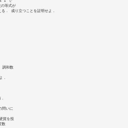
 1 で
，次の等式が
える． 成り立つことを証明せよ．
n 調和数
せよ．
値．
の問いに
回硬貨を投
変数