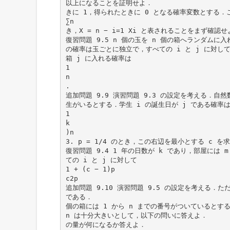
以上になることを証明せよ．
きに 1，得られたときに 0 となる確率変数とする．
∑n
き，X = n − i=1 Xi と表されることをまず確認せ
復習問題 9.5 n 個の玉を n 個の箱へランダムに入
の確率は玉ごとに独立で，すべての i と j に対して
箱 j に入れる確率は
1
n
.
追加問題 9.9 演習問題 9.3 の設定を考える．自然数
生がいるとする．学生 i の誕生日が j である確率
1
k
)n
3. p = 1/4 のとき，この右辺を最小とする c を
復習問題 9.4 1 年の日数が k であり，部屋には m
ての i と j に対して
1 + (c − 1)p
c2p
追加問題 9.10 演習問題 9.5 の設定を考える．た
である．
個の箱には 1 から n までの番号がついているとす
n は十分大きいとして，以下の問いに答えよ．
の量が何になるか答えよ．