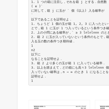
1. 1 つの箱に注目し，それを箱 j とする．自然数 `
( e )`
に対して，箱 j に玉が ` 個 (以上) 入る確率が
`
以下であることを証明せよ．
1. ちょうど 1 個の玉が箱 1, 2, 3 に入ったと
とで，箱 1 に玉が 1 つ入っているという条件つき
2. 上の小問にある確率が，` ≥ 3 lnlnlnnn のと
2. 箱 2 に玉が入っていないという条件のもとで，箱
入る玉の数の条件つき期待値．
1
n2
以下に
なることを証明せよ．
3. 箱 2 より多くの玉が箱 1 に入っている確率．
3. 以上を踏まえて，どの箱にも高々3 lnlnlnnn 
入っていない確率は，n → ∞ のとき 1 になることを
証明せよ．