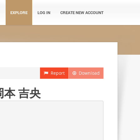
EXPLORE
LOG IN
CREATE NEW ACCOUNT
Report
Download
 岡本 吉央