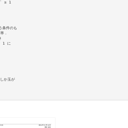
 ≥ 1
いう条件のも
確率．
き
 1 に
個しか玉が