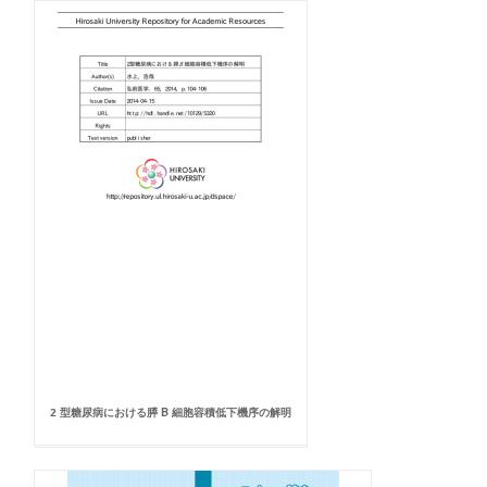
2 型糖尿病における膵 Β 細胞容積低下機序の解明