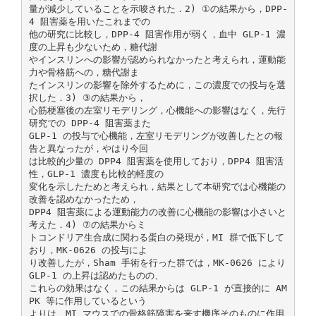
量が減少していることを示唆された．2) ①の結果から，DPP-
4 阻害薬を用いたこれまでの
他の研究に比較し，DPP-4 阻害作用が弱く，血中 GLP-1 濃
度の上昇も少ないため，糖代謝
やインスリンへの影響が認められなかったと考えられ，運動能
力や骨格筋への，糖代謝ま
たインスリンの影響を除外するために，この濃度での投与を選
択した．3) ③の結果から，
心筋梗塞後の左室リモデリング，心機能への影響はなく，先行
研究での DPP-4 阻害薬また
GLP-1 の投与で心機能，左室リモデリングが改善したとの報
告と異なったが，やはり今回
は比較的少量の DPP4 阻害薬を使用しており，DPP4 阻害活
性，GLP-1 濃度も比較的軽度の
変化を示したためと考えられ，結果として本研究では心機能の
改善を認めなかったため，
DPP4 阻害薬による運動能力の改善に心機能の影響は小さいと
考えた．4) ⑦の結果からミ
トコンドリア生合成に関わる蛋白の発現が，MI 群で低下して
おり，MK-0626 の投与によ
り改善したが，Sham 手術を行った群では，MK-0626 により
GLP-1 の上昇は認めたものの、
これらの効果はなく，この結果からは GLP-1 が直接的に AM
PK 等に作用しているという
よりは、MI マウスでの骨格筋障害を来す機序そのものに作用