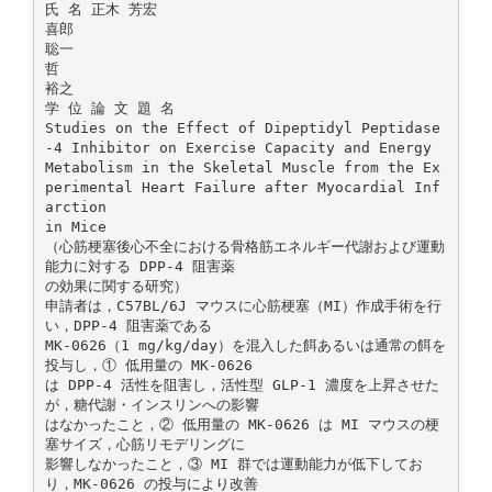
氏 名 正木 芳宏
喜郎
聡一
哲
裕之
学 位 論 文 題 名
Studies on the Effect of Dipeptidyl Peptidase
-4 Inhibitor on Exercise Capacity and Energy
Metabolism in the Skeletal Muscle from the Ex
perimental Heart Failure after Myocardial Inf
arction
in Mice
（心筋梗塞後心不全における骨格筋エネルギー代謝および運動
能力に対する DPP-4 阻害薬
の効果に関する研究）
申請者は，C57BL/6J マウスに心筋梗塞（MI）作成手術を行
い，DPP-4 阻害薬である
MK-0626（1 mg/kg/day）を混入した餌あるいは通常の餌を
投与し，① 低用量の MK-0626
は DPP-4 活性を阻害し，活性型 GLP-1 濃度を上昇させた
が，糖代謝・インスリンへの影響
はなかったこと，② 低用量の MK-0626 は MI マウスの梗
塞サイズ，心筋リモデリングに
影響しなかったこと，③ MI 群では運動能力が低下してお
り，MK-0626 の投与により改善