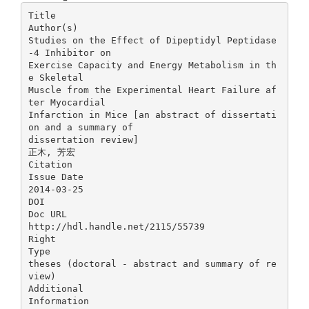
Title
Author(s)
Studies on the Effect of Dipeptidyl Peptidase
-4 Inhibitor on
Exercise Capacity and Energy Metabolism in th
e Skeletal
Muscle from the Experimental Heart Failure af
ter Myocardial
Infarction in Mice [an abstract of dissertati
on and a summary of
dissertation review]
正木, 芳宏
Citation
Issue Date
2014-03-25
DOI
Doc URL
http://hdl.handle.net/2115/55739
Right
Type
theses (doctoral - abstract and summary of re
view)
Additional
Information