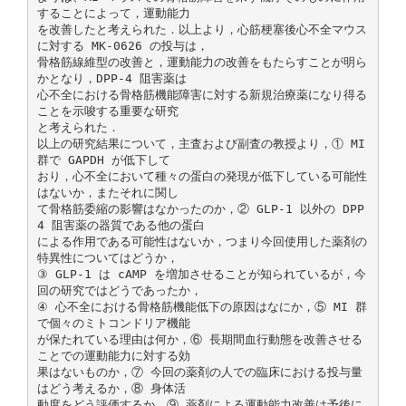
することによって，運動能力
を改善したと考えられた．以上より，心筋梗塞後心不全マウス
に対する MK-0626 の投与は，
骨格筋線維型の改善と，運動能力の改善をもたらすことが明ら
かとなり，DPP-4 阻害薬は
心不全における骨格筋機能障害に対する新規治療薬になり得る
ことを示唆する重要な研究
と考えられた．
以上の研究結果について，主査および副査の教授より，① MI
群で GAPDH が低下して
おり，心不全において種々の蛋白の発現が低下している可能性
はないか，またそれに関し
て骨格筋委縮の影響はなかったのか，② GLP-1 以外の DPP
4 阻害薬の器質である他の蛋白
による作用である可能性はないか，つまり今回使用した薬剤の
特異性についてはどうか，
③ GLP-1 は cAMP を増加させることが知られているが，今
回の研究ではどうであったか，
④ 心不全における骨格筋機能低下の原因はなにか，⑤ MI 群
で個々のミトコンドリア機能
が保たれている理由は何か，⑥ 長期間血行動態を改善させる
ことでの運動能力に対する効
果はないものか，⑦ 今回の薬剤の人での臨床における投与量
はどう考えるか，⑧ 身体活
動度をどう評価するか，⑨ 薬剤による運動能力改善は予後に