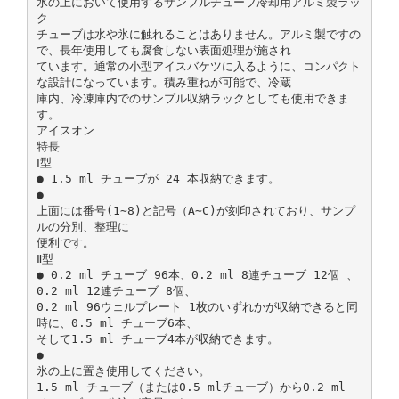
氷の上において使用するサンプルチューブ冷却用アルミ製ラッ
ク
チューブは水や氷に触れることはありません。アルミ製ですの
で、長年使用しても腐食しない表面処理が施され
ています。通常の小型アイスバケツに入るように、コンパクト
な設計になっています。積み重ねが可能で、冷蔵
庫内、冷凍庫内でのサンプル収納ラックとしても使用できま
す。
アイスオン
特長
Ⅰ型
● 1.5 ml チューブが 24 本収納できます。
●
上面には番号(1∼8)と記号（A∼C)が刻印されており、サンプ
ルの分別、整理に
便利です。
Ⅱ型
● 0.2 ml チューブ 96本、0.2 ml 8連チューブ 12個 、
0.2 ml 12連チューブ 8個、
0.2 ml 96ウェルプレート 1枚のいずれかが収納できると同
時に、0.5 ml チューブ6本、
そして1.5 ml チューブ4本が収納できます。
●
氷の上に置き使用してください。
1.5 ml チューブ（または0.5 mlチューブ）から0.2 ml