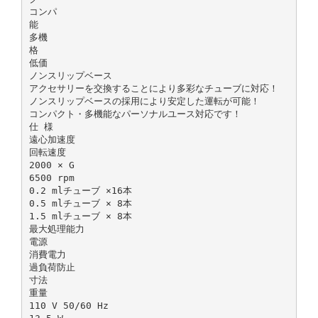
コンパ
能
多機
格
低価
ノンスリップベース
アクセサリーを交換することにより多彩なチューブに対応！
ノンスリップベースの採用により安定した運転が可能！
コンパクト・多機能なパーソナルユース対応です！
仕 様
遠心加速度
回転速度
2000 × G
6500 rpm
0.2 mlチューブ ×16本
0.5 mlチューブ × 8本
1.5 mlチューブ × 8本
最大処理能力
電源
消費電力
過負荷防止
寸法
重量
110 V 50/60 Hz