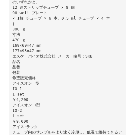
のいずれかと、
12 連ストリップチューブ × 8 個
96 well プレート
× 1枚 チューブ × 6 本、0.5 ml チューブ × 4 本
｝
300 ｇ
寸法
470 ｇ
169×69×47 mm
177×95×47 mm
エスケーバイオ株式会社 メーカー略号：SKB
品名
品番
包装
希望販売価格
アイスオン Ⅰ型
IO-1
1 set
￥4,200
アイスオン Ⅱ型
IO-2
1 set
￥9,000
アイス･ラック
チューブ内のサンプルをより速く冷却し、低温で維持できるア