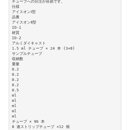
チューブへの分注が容易です。
仕様
アイスオンⅠ型
品番
アイスオンⅡ型
IO-1
材質
IO-2
アルミダイキャスト
1.5 ml チューブ × 24 本 (3×8)
サンプルチューブ
収納数
重量
0.2
0.2
0.2
0.2
0.5
ml
ml
ml
ml
ml
チューブ × 96 本
8 連ストリップチューブ ×12 個