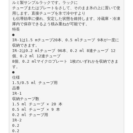
ルミ製サンプルラックです。ラックに
チューブまたはプレートをさして、そのまま氷の上に置いて使
用します。直接チューブを氷で冷やすより
も伝導効率に優れ、安定した状態を維持します。冷蔵庫・冷凍
庫内で保存できるよう積み重ねが可能です。
特長
●
IR-1は1.5 mチューブ20本、0.5 mlチューブ 9本が一度に
収納できます。
IR-2は0.2 mlチューブ 96本、0.2 ml 8連チューブ 12
個、0.2 ml 12連チューブ
8個、0.2 mlマイクロプレート 1枚のいずれかを収納できま
す。
●
仕様
1.5/0.5 ml チューブ用
品番
IR-1
収納チューブ数
1.5 ml チューブ × 20 本
0.5 ml チューブ × 9 本
0.2 ml チューブ用
IR-2
0.2
0.2