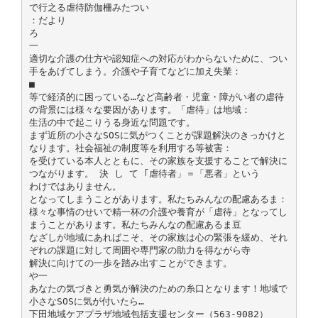
で行之る虐待防伽柵みたつい
：だより
ろ
一
適切な介護の仕方や認知症への対応がわからないために、つい
手をあげてしまう。介護や子育てなどに加え失業：
■
等で経済的に困っている…など高齢者・児童・障がい者の虐待
の背景には様々な要因があります。「虐待」は地域：
生活の中で起こりうる身近な問題です。
まず近所の小さなSOSに気がつくことが課題解決のきっかけと
なります。社会福祉の制度等を利用する等被害：
を受けている本人とともに、その家族を支援することで解決に
つながります。 決 し て ｢虐待者」＝「悪者」という
わけではありません。
となってしまうことがあります。私たちみんなの配慮あるま：
様々な事情のせいで精一杯の介護や養育が「虐待」となってし
まうことがあります。私たちみんなの配慮あるま豆
なざしが地域にあればこそ、その家族は心の緊張を緩め、それ
ぞれの課題に対して周囲や専門家の助力を得ながら寺
解決に向けての一歩を踏み出すことができます。
や一
あなたの気づきと勇気が解決のための糸口となります！地域で
小さなSOSに気が付いたら…
下田地域ケアプラザ地域包括支援センター（563-9082）