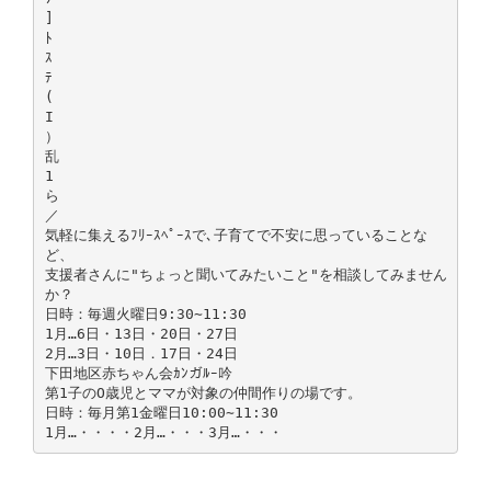
]
ﾄ
ｽ
ﾃ
(
I
）
乱
1
ら
／
気軽に集えるﾌﾘｰｽﾍﾟｰｽで､子育てで不安に思っていることな
ど、
支援者さんに"ちょっと聞いてみたいこと"を相談してみません
か？
日時：毎週火曜日9:30∼11:30
1月…6日・13日・20日・27日
2月…3日・10日．17日・24日
下田地区赤ちゃん会ｶﾝガﾙｰ吟
第1子のO歳児とママが対象の仲間作りの場です。
日時：毎月第1金曜日10:00∼11:30