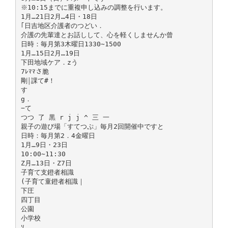
※10:15までに重複申し込みの調整を行います。
1月…21日2月…4日・18日
｢日吉地区介護者のつどい．
介護の先輩達とお話しして、心を軽くしませんか曾
日時：毎月第3木曜日1330∼1500
1月…15日2月…19日
下田地域ケア．zう
7ﾚﾏﾏさ脆
剛￨課て#！
す
g．
−て
つつ 了 黒 r j j ^ 三 一
親子の遊び場「すてつぷ」毎月2回開催中ですと
日時：毎月第2．4金曜日
1月…9日・23日
10:00∼11:30
Z月…13日・Z7日
子育て支鐙者相識
(子育て童鐙者相識｜
下圧
四丁目
公園
小学校
ｿ