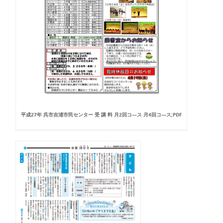
平成27年 呉市吉浦市民センター 受 講 料 月2回コ—ス 月4回コ—ス;PDF