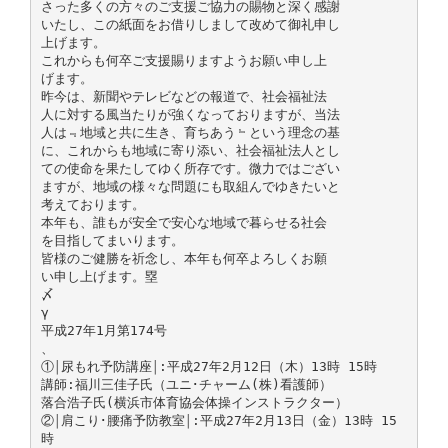
さった多くの方々のご支援ご協力の賜物と深く感謝
いたし、この紙面をお借りしまして改めて御礼申し
上げます。
これからも何卒ご支援賜りますようお願い申し上
げます。
昨今は、新聞やテレビなどの報道で、社会福祉法
人に対する風当たりが強くなっておりますが、当法
人は﹃地域と共に生き、育ちあう﹄という理念の基
に、これからも地域に寄り添い、社会福祉法人とし
ての使命を果たしてゆく所存です。微力ではござい
ますが、地域の様々な問題にも取組んでゆきたいと
考えております。
本年も、誰もが安全で安心な地域で暮らせる社会
を目指してまいります。
皆様のご健勝を祈念し、本年も何卒よろしくお願
い申し上げます。塁
〆
γ
平成27年1月第174号
、
①￨尿もれ予防講座￨:平成27年2月12日（木）13時 15時
講師:福川三佳子氏（ユニ･チャーム(株)看護師）
落合浩子氏(横浜市体育協会体操インストラクター）
②￨肩こり･腰痛予防教室￨:平成27年2月13日（金）13時 15
時