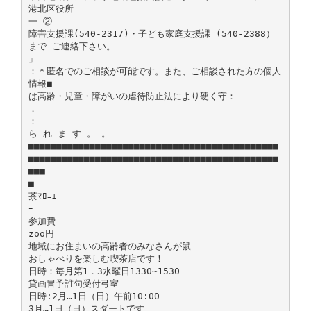
港北区役所
一 ②
障害支援課(540-2317)・子ども家庭支援課 (540-2388）
まで ご連絡下さい。
」
：＊匿名でのご相談が可能です。また、ご相談された方の個人
情報■
は高齢・児童・障がいの虐待防止法により硬く守：
．
：
ら れ ま す 。 。
■■■■■■■■■■■■■■■■■■■■■■■■■■■■■■■■■■■■■■■■■■■■■
■■■■■■■■■■■■■■■■■■■■■■■■■■■■■■■■■■■■■■■■■■■■■
■■■
■
茶ﾏﾛﾆｴ
ｰ
参加費
zoo円
地域にお住まいの高齢者のみなさんが鼠
おしゃべりを楽しむ喫茶店です！
日時：毎月第1．3水曜日1330∼1530
貸画冒予誰句受付弓室
日時:2月…1日（日）午前10:00
3月…1日（日）スダートです