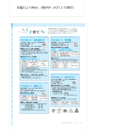
社協だより№66．(表)PDF（H27.2.13発行）