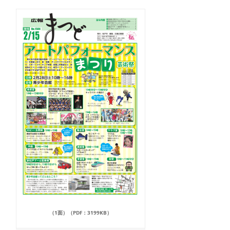
（1面）（PDF：3199KB）