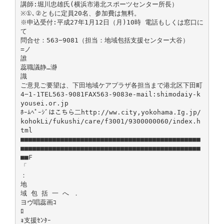
講師:堀川忠雄氏(横浜市港北スポーツセンター所長）
※①､②ともに定員20名、参加費は無料。
※申込受付:平成27年1月12日（月)10時 電話もしくは窓口に
て
問合せ：563−9081（担当：地域包括支援センター大谷）
=ノ
誰
蕊職議静…瀞
識
ご意見ご要望は、下田地域ケアプラザ各担当まで港北区下田町
4−1-1TEL563-9081FAX563-9083e-mail:shimodaiy-k
yousei.or.jp
ﾎｰﾑﾍﾟｰｼﾞはこちら二http://ww.city,yokohama.Ig.jp/
kohokLi/fukushi/care/f3001/9300000060/index.h
tml
■■■■■■■■■■■■■■■■■■■■■■■■■■■■■■■■■■■■■■■■■■■■■
■■■■■■■■■■■■■■■■■■■■■■■■■■■■■■■■■■■■■■■■■■■■■
■■F
「
：
地
域 包 括 一 へ ．
ヨヴ唱蕊画ｺ
ﾛ
ｮ支援ｾﾝﾀｰ