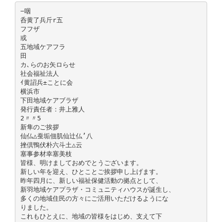
−咽
呑黄了兵斤r五
フフザ
或
五地域ケアフラ
田
カ､らのお矢ロらせ
社会福祉法人
ｲ黄詔兵±ことに会
横浜市
下田地域ケアブラザ
発行責任者：井上雅人
2〃〃5
新隼のご挨拶
仙仏△蚕垢佃肌仙辻仏’八
挫倶鴨伏朴六斗土△云
塞事参材幸塞美枝
皆様、明けましておめでとうございます。
新しい年を迎え、ひとことご挨拶申し上げます。
昨年四月に、新しい福祉保健活動の拠点として、
新羽地域ケアプラザ・コミュニティハウスが誕生し、
多くの地域住民の方々にご活用いただけるようにな
りました。
これもひとえに、地域の皆様をはじめ、支えて下