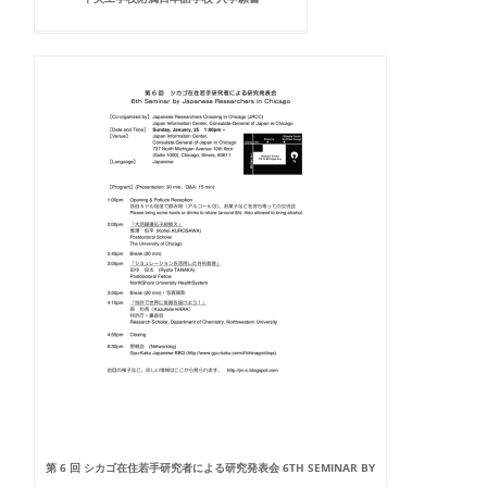
第 6 回 シカゴ在住若手研究者による研究発表会 6TH SEMINAR BY