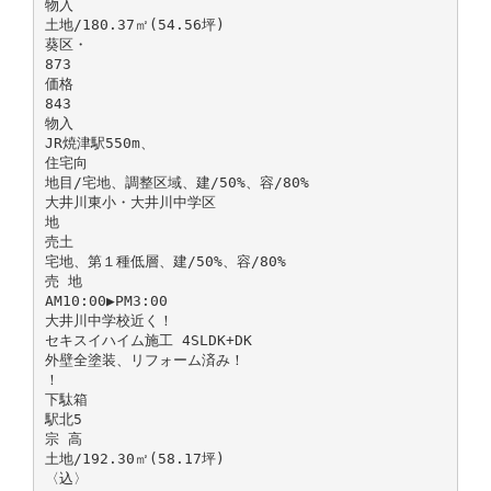
物入
土地/180.37㎡(54.56坪)
葵区・
873
価格
843
物入
JR焼津駅550m、
住宅向
地目/宅地、調整区域、建/50%、容/80%
大井川東小・大井川中学区
地
売土
宅地、第１種低層、建/50%、容/80%
売 地
AM10:00▶PM3:00
大井川中学校近く！
セキスイハイム施工 4SLDK+DK
外壁全塗装、リフォーム済み！
！
下駄箱
駅北5
宗 高
土地/192.30㎡(58.17坪)
〈込〉