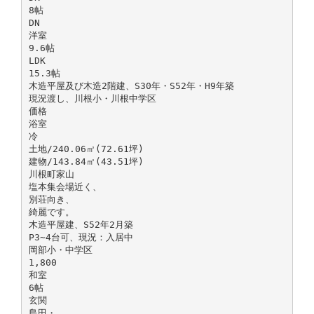
8帖
DN
洋室
9.6帖
LDK
15.3帖
木造平屋及び木造2階建、S30年・S52年・H9年築
現況渡し、川根小・川根中学区
価格
浴室
冷
土地/240.06㎡(72.61坪)
建物/143.84㎡(43.51坪)
川根町家山
塩本集会場近く、
別荘向き、
綺麗です。
木造平屋建、S52年2月築
P3∼4台可、現況：入居中
岡部小・中学区
1,800
和室
6帖
玄関
島田・