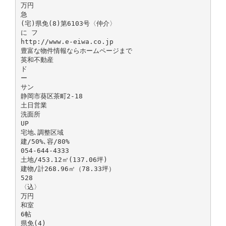
万円
急
(宅)県免(8)第6103号〈仲介〉
に フ
http://www.e-eiwa.co.jp
豊富な物件情報ならホームページまで
英和不動産
ド
ー
サン
静岡市葵区茶町2-18
土日営業
洗面所
UP
宅地､調整区域
建/50%､容/80%
054-644-4333
土地/453.12㎡(137.06坪)
建物/計268.96㎡（78.33坪）
528
〈込〉
万円
和室
6帖
県免(4)