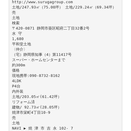
http://www.surugagroup.com
土地/247.93㎡（75.00坪） 土地/229.24㎡（69.34坪）
売
土地
検索
〒420-0871 静岡市葵区昭府二丁目32番2号
水 守
1,680
平和堂土地
〈仲介〉
（宅）静岡県知事（4）第11417号
スーパー・ホームセンターまで
約300m
価格
現地携帯:090-8732-8162
4LDK
P4台
内外装
土地/203.05㎡(61.42坪）
リフォーム済
建物/ 92.73㎡(28.05坪）
焼津市栄町4丁目10-9
売
土地
NAVI ▶ 焼 津 市 吉 永 102- 7