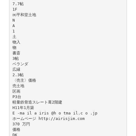
7.7帖
1F
㈱平和堂土地
N
A
1
土
物入
物
書斎
3帖
ベランダ
広縁
2.3帖
〈売主〉価格
売土地
区画
P3台
軽量鉄骨造スレート葺2階建
H11年1月築
E -ma il a iris @h o tma il.c o .jp
ホームページ http://airisjim.com
370 万円
価格
DK