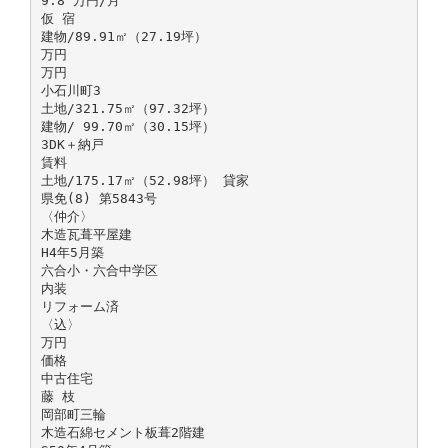
9.8 万円/月
仮 宿
建物/89.91㎡（27.19坪）
万円
万円
小石川町3
土地/321.75㎡（97.32坪）
建物/ 99.70㎡（30.15坪）
3DK＋納戸
賃料
土地/175.17㎡（52.98坪） 貸家
県免(8) 第5843号
〈仲介〉
木造瓦葺平屋建
H4年5月築
六合小・六合中学区
内装
リフォーム済
〈込〉
万円
価格
中古住宅
藤 枝
岡部町三輪
木造石綿セメント板葺2階建