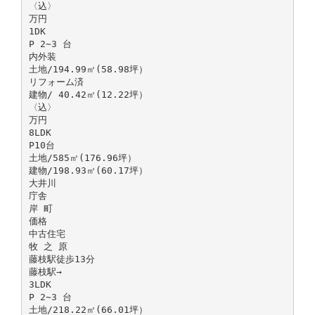
〈込〉
万円
1DK
P 2∼3 台
内外装
土地/194.99㎡(58.98坪）
リフォーム済
建物/ 40.42㎡(12.22坪）
〈込〉
万円
8LDK
P10台
土地/585㎡(176.96坪）
建物/198.93㎡(60.17坪）
大井川
庁舎
岸 町
価格
中古住宅
牧 之 原
藤枝駅徒歩13分
藤枝駅→
3LDK
P 2∼3 台
土地/218.22㎡(66.01坪）