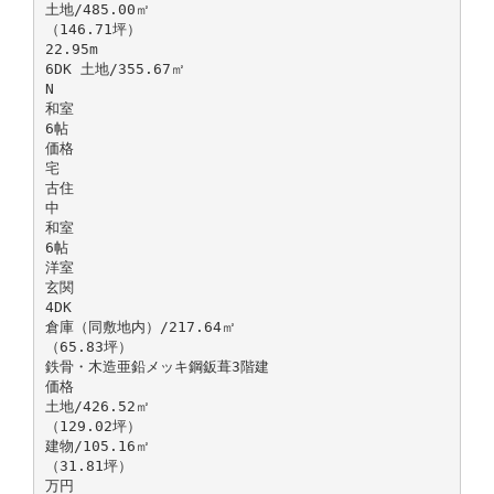
土地/485.00㎡
（146.71坪）
22.95m
6DK 土地/355.67㎡
N
和室
6帖
価格
宅
古住
中
和室
6帖
洋室
玄関
4DK
倉庫（同敷地内）/217.64㎡
（65.83坪）
鉄骨・木造亜鉛メッキ鋼鈑葺3階建
価格
土地/426.52㎡
（129.02坪）
建物/105.16㎡
（31.81坪）
万円