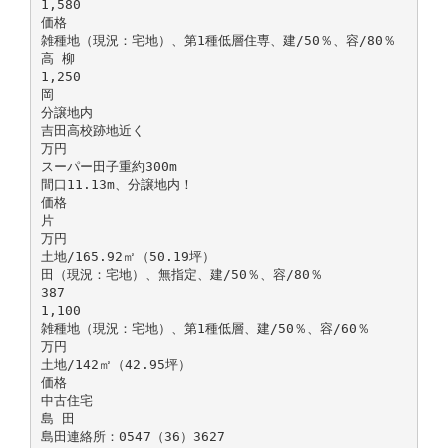
1,580
価格
雑種地（現況：宅地）、第1種低層住専、建/50％、容/80％
高 柳
1,250
岡
分譲地内
吉田高校跡地近く
万円
スーパー田子重約300m
間口11.13m、分譲地内！
価格
片
万円
土地/165.92㎡（50.19坪）
田（現況：宅地）、無指定、建/50％、容/80％
387
1,100
雑種地（現況：宅地）、第1種低層、建/50％、容/60％
万円
土地/142㎡（42.95坪）
価格
中古住宅
島 田
島田連絡所：0547（36）3627