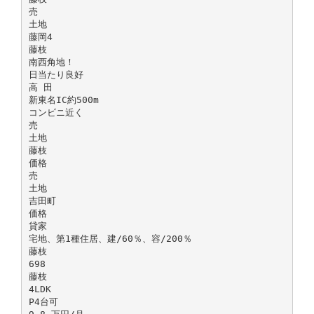
売
土地
藤岡4
藤枝
南西角地！
日当たり良好
高 田
新東名IC約500m
コンビニ近く
売
土地
藤枝
価格
売
土地
吉田町
価格
貸家
宅地、第1種住居、建/60％、容/200％
藤枝
698
藤枝
4LDK
P4台可