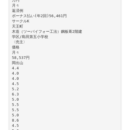
万円
月々
返済例
ボーナス払い(年2回)56,461円
サークルK
天王町
木造（ツーバイフォー工法）鋼板葺2階建
学区/島田第五小学校
〈売主〉
価格
月々
58,537円
岡出山
4.4
4.0
4.0
4.5
5.2
6.3
5.0
5.5
5.5
5.0
8.6
4.5