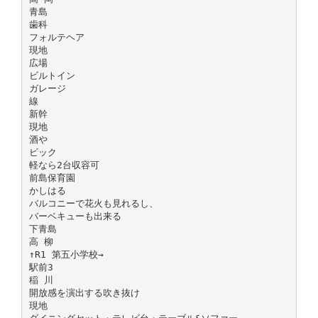
青島
歯科
フォルテヘア
現地
広場
ビルトイン
ガレージ
線
新幹
現地
酒や
ビック
軽なら2台収容可
前島保育園
かしはる
バルコニーで花火も見れるし、
バーベキューも出来る
下青島
高 柳
↑R1 第五小学校→
駅前3
稲 川
開放感を演出する吹き抜け
現地