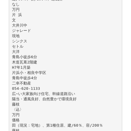
なし
万円
片 浜
文
大井川中
ジャレード
現地
シンクス
セトル
大洋
青島小徒歩6分
木造瓦葺2階建
H7年1月築
片浜小・相良中学区
青島中徒歩4分
二幸不動産
054-620-1133
広∼い大家族向け住宅、幹線道路沿い
陽当・通風良好、自然豊かで環境良好
藤枝
〈込〉
万円
価格
田（現況：宅地）、第1種住居、建/60％、容/200％
藤枝