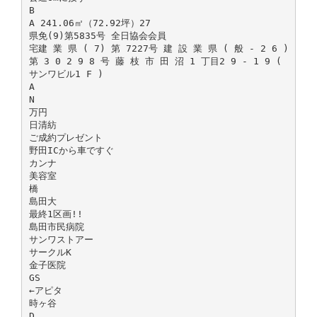
B
A 241.06㎡（72.92坪）27
県免(9)第5835号 全日協会会員
宅建 業 県 ( 7) 第 7227号 建 設 業 県 ( 般 - 2 6 )
第 3 0 2 9 8 号 藤 枝 市 田 沼 1 丁目2 9 - 1 9 (
サンワビル1 F )
A
N
万円
日清紡
ご成約プレゼント
野田ICから車ですぐ
カンナ
美容室
橋
島田大
最終1区画!!
島田市民病院
サンワストアー
サークルK
金子医院
GS
←アピタ
時ヶ谷
D