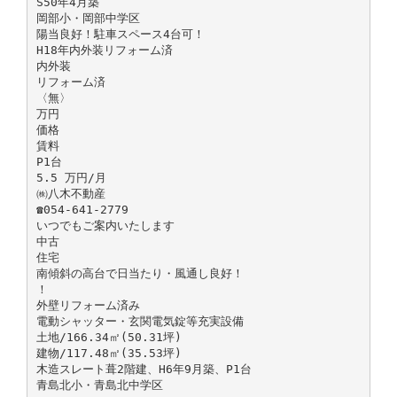
S50年4月築
岡部小・岡部中学区
陽当良好！駐車スペース4台可！
H18年内外装リフォーム済
内外装
リフォーム済
〈無〉
万円
価格
賃料
P1台
5.5 万円/月
㈱八木不動産
☎054-641-2779
いつでもご案内いたします
中古
住宅
南傾斜の高台で日当たり・風通し良好！
！
外壁リフォーム済み
電動シャッター・玄関電気錠等充実設備
土地/166.34㎡(50.31坪)
建物/117.48㎡(35.53坪)
木造スレート葺2階建、H6年9月築、P1台
青島北小・青島北中学区