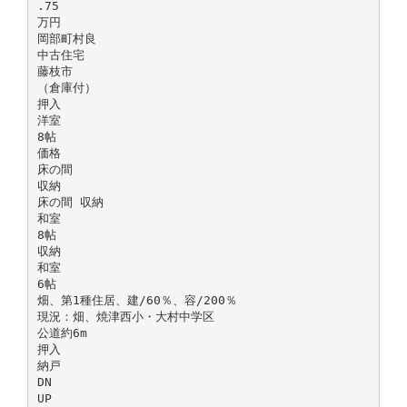
.75
万円
岡部町村良
中古住宅
藤枝市
（倉庫付）
押入
洋室
8帖
価格
床の間
収納
床の間 収納
和室
8帖
収納
和室
6帖
畑、第1種住居、建/60％、容/200％
現況：畑、焼津西小・大村中学区
公道約6m
押入
納戸
DN
UP