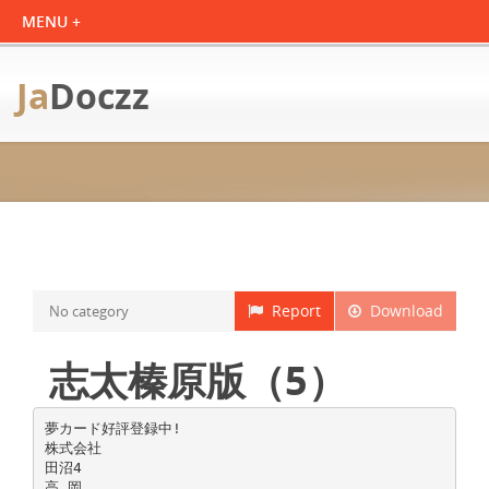
Ja
Doczz
Report
Download
No category
志太榛原版（5）
夢カード好評登録中!
株式会社
田沼4
高 岡