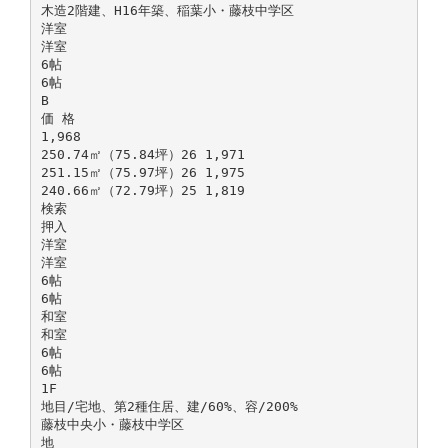
木造2階建、H16年築、稲葉小・藤枝中学区
洋室
洋室
6帖
6帖
B
価 格
1,968
250.74㎡（75.84坪）26 1,971
251.15㎡（75.97坪）26 1,975
240.66㎡（72.79坪）25 1,819
検索
押入
洋室
洋室
6帖
6帖
和室
和室
6帖
6帖
1F
地目/宅地、第2種住居、建/60%、容/200%
藤枝中央小・藤枝中学区
地