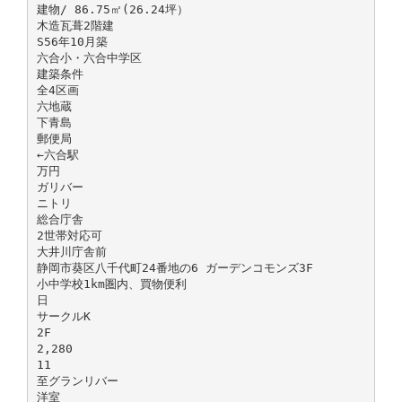
建物/ 86.75㎡(26.24坪）
木造瓦葺2階建
S56年10月築
六合小・六合中学区
建築条件
全4区画
六地蔵
下青島
郵便局
←六合駅
万円
ガリバー
ニトリ
総合庁舎
2世帯対応可
大井川庁舎前
静岡市葵区八千代町24番地の6 ガーデンコモンズ3F
小中学校1km圏内、買物便利
日
サークルK
2F
2,280
11
至グランリバー
洋室