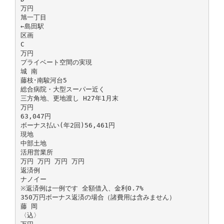
万円
旭一丁目
←島田駅
区画
C
万円
プライベート空間の実現
城 南
藤枝･南駿河台5
総合病院・大型スーパー近く
三方角地、更地渡し H27年1月末
万円
63,047円
ボーナス払い(年2回)56,461円
現地
中部土地
活用営業所
万円 万円 万円 万円
返済例
ナノイー
※返済例は一例です 全額借入、金利0.7%
350万円ボーナス返済の場合（諸費用は含みません）
藤 岡
〈込〉