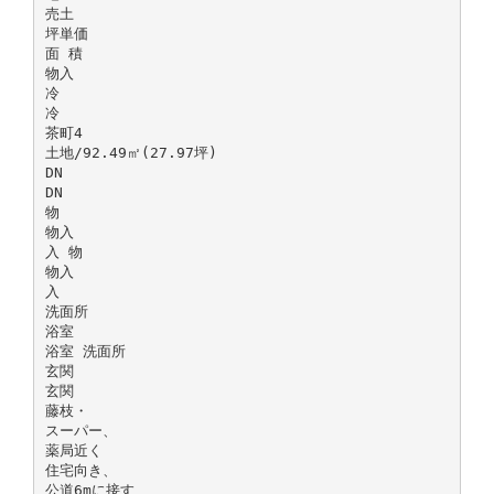
売土
坪単価
面 積
物入
冷
冷
茶町4
土地/92.49㎡(27.97坪)
DN
DN
物
物入
入 物
物入
入
洗面所
浴室
浴室 洗面所
玄関
玄関
藤枝・
スーパー、
薬局近く
住宅向き、
公道6mに接す