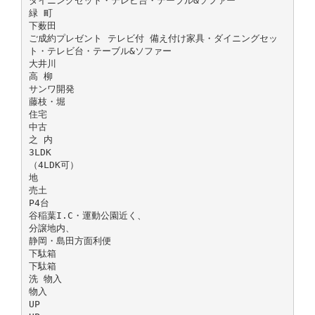
ダイニングセット・テレビ台・テーブル&ソファー
緑 町
下薮田
ご成約プレゼント テレビ付 備え付け家具・ダイニングセッ
ト・テレビ台・テーブル&ソファー
大井川
高 柳
サンワ開発
藤枝・堀
住宅
中古
之 内
3LDK
（4LDK可）
地
売土
P4台
谷稲葉I.C・運動公園近く、
分譲地内、
静岡・島田方面利便
下駄箱
下駄箱
洗 物入
物入
UP