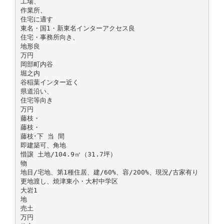
工場、
作業所、
住宅に適す
東名・国1・新東名インターアクセス良
住宅・事務所向き、
地形良
万円
岡部町内谷
堀之内
谷稲葉インター近く
県道沿い、
住宅等向き
万円
藤枝・
藤枝・
藤枝･下 当 間
即建築可、角地
惜譲 土地/104.9㎡（31.7坪）
物
地目/宅地、第1種住居、建/60%、容/200%、現況/古家有り
更地渡し、焼津東小・大村中学区
大岩1
地
売土
万円