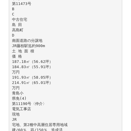
第11473号
B
C
中古住宅
島 田
高島町
D
南面道路の分譲地
JR藤枝駅迄約900m
土 地 面 積
価 格
187.18㎡（56.62坪）
184.83㎡（55.91坪）
万円
191.93㎡（58.05坪）
214.91㎡（65.01坪）
万円
青島小
県免(4)
第11190号〈仲介〉
電気工事店
現地
JR
宅地、第2種中高層住居専用地域
建/60％、容/150％、造成済