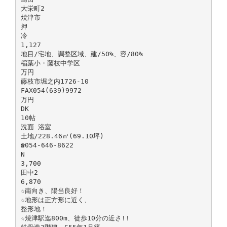
大栄町2
焼津市
押
冷
1,127
地目/宅地、調整区域、建/50%、容/80%
稲葉小・藤枝中学区
万円
藤枝市堀之内1726-10
FAX054(639)9972
万円
DK
10帖
洗面 浴室
土地/228.46㎡(69.10坪)
☎054-646-8622
N
3,700
田中2
6,870
☆南向き、陽当良好！
☆地形は正方形に近く、
整形地！
☆焼津駅迄800m、徒歩10分の近さ!!