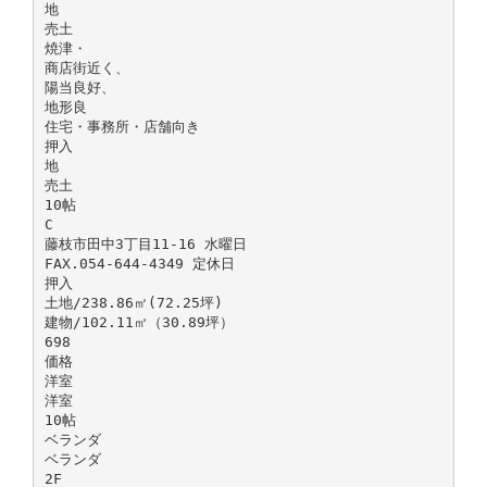
地
売土
焼津・
商店街近く、
陽当良好、
地形良
住宅・事務所・店舗向き
押入
地
売土
10帖
C
藤枝市田中3丁目11-16 水曜日
FAX.054-644-4349 定休日
押入
土地/238.86㎡(72.25坪)
建物/102.11㎡（30.89坪）
698
価格
洋室
洋室
10帖
ベランダ
ベランダ
2F