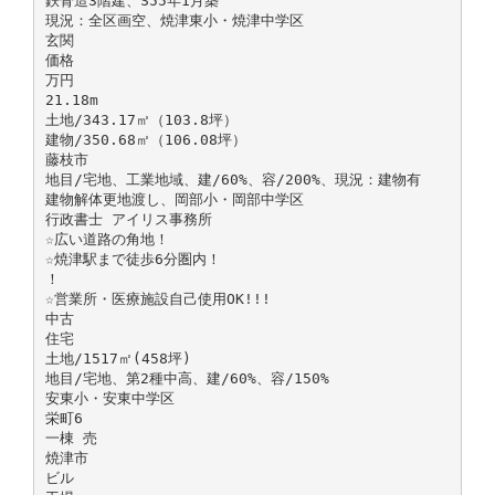
鉄骨造3階建、S55年1月築
現況：全区画空、焼津東小・焼津中学区
玄関
価格
万円
21.18m
土地/343.17㎡（103.8坪）
建物/350.68㎡（106.08坪）
藤枝市
地目/宅地、工業地域、建/60%、容/200%、現況：建物有
建物解体更地渡し、岡部小・岡部中学区
行政書士 アイリス事務所
☆広い道路の角地！
☆焼津駅まで徒歩6分圏内！
！
☆営業所・医療施設自己使用OK!!!
中古
住宅
土地/1517㎡(458坪)
地目/宅地、第2種中高、建/60%、容/150%
安東小・安東中学区
栄町6
一棟 売
焼津市
ビル