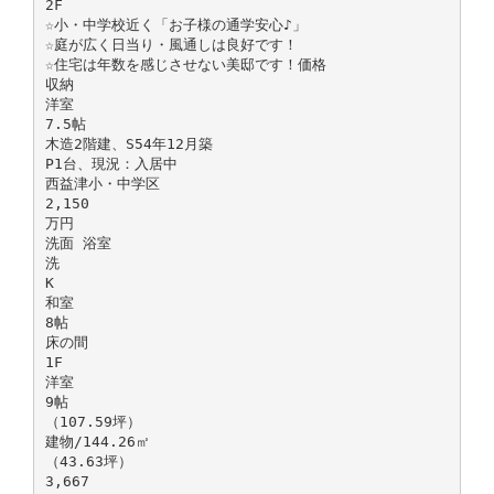
2F
☆小・中学校近く「お子様の通学安心♪」
☆庭が広く日当り・風通しは良好です！
☆住宅は年数を感じさせない美邸です！価格
収納
洋室
7.5帖
木造2階建、S54年12月築
P1台、現況：入居中
西益津小・中学区
2,150
万円
洗面 浴室
洗
K
和室
8帖
床の間
1F
洋室
9帖
（107.59坪）
建物/144.26㎡
（43.63坪）
3,667