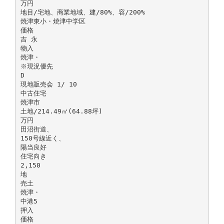
万円
地目/宅地、商業地域、建/80%、容/200%
焼津東小・焼津中学区
価格
吉 永
物入
焼津・
※現況優先
D
現地販売会 1/ 10
中古住宅
焼津市
土地/214.49㎡(64.88坪)
万円
田沼街道、
150号線近く、
陽当良好
住宅向き
2,150
地
売土
焼津・
中港5
押入
価格