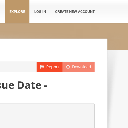
EXPLORE
LOG IN
CREATE NEW ACCOUNT
Report
Download
ue Date -