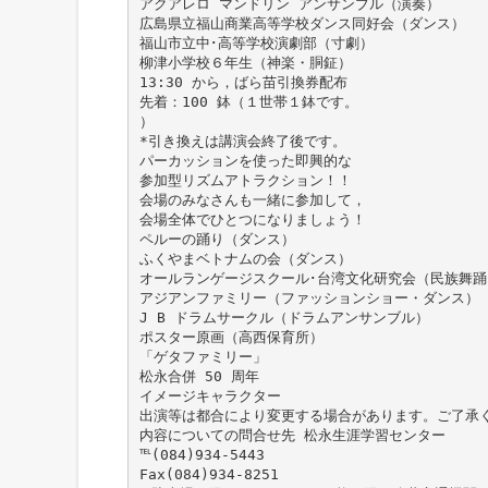
アクアレロ マンドリン アンサンブル（演奏）
広島県立福山商業高等学校ダンス同好会（ダンス）
福山市立中･高等学校演劇部（寸劇）
柳津小学校６年生（神楽・胴鉦）
13:30 から，ばら苗引換券配布
先着：100 鉢（１世帯１鉢です。
）
*引き換えは講演会終了後です。
パーカッションを使った即興的な
参加型リズムアトラクション！！
会場のみなさんも一緒に参加して，
会場全体でひとつになりましょう！
ペルーの踊り（ダンス）
ふくやまベトナムの会（ダンス）
オールランゲージスクール･台湾文化研究会（民族舞踊
アジアンファミリー（ファッションショー・ダンス）
J B ドラムサークル（ドラムアンサンブル）
ポスター原画（高西保育所）
「ゲタファミリー」
松永合併 50 周年
イメージキャラクター
出演等は都合により変更する場合があります。ご了承
内容についての問合せ先 松永生涯学習センター
℡(084)934-5443
Fax(084)934-8251