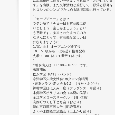
に広島市内に住まいを構え，写真絵本『さがしていま
す』を出版。また文筆活動と並行して，原爆と原発を
ヒロシマのレンズでみつめる講演活動も行っている。
。
「カープヂェー」とは？
ラテン語で「今日一日を有意義に使
いましょう，楽しみましょう」とい
う意味です。参加されたすべてのみ
なさんにとって，有意義な楽しい日
になりますように！
1/31(土) オープニング終了後
10:15 頃から，ばら苗引換券配布
先着：100 鉢（１世帯１鉢です。
）
*引き換えは 11:00～16:00 です。
出演団体
松永学区 MATE（バンド）
今津学区矢捨女性会･ホタマン合唱団
･遊友クラブ･老人会＆G２ （うた・おどり）
神村学区ほほえみ一座（フラダンス・傘踊り）
本郷学区ポラリスの会（本郷の民話）
金江学区ローズサークル（３B 体操）
高西町つくし子ども会（おどり）
福山市西部市民大学（朗読講座）
ふくやま国際交流協会（二上がり踊り）