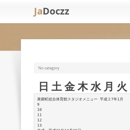
Ja
Doczz
No category
日 土 金 木 水 月
東郷町総合体育館スタジオメニュー 平成２7年1月
9
10
11
12
13