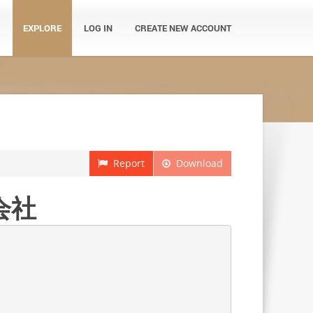
EXPLORE
LOG IN
CREATE NEW ACCOUNT
Report
Download
会社