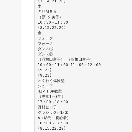
(7.14.21.28)
木
ＺＵＭＢＡ
（原 久美子）
10：30～11：30
(8.15.22.29)
金
フォーク
フォーク
ダンス①
ダンス②
（羽根田富子） （羽根田富子）
10：00～11：00 11：00～12：00
(9.23)
(9.23)
わくわく体操塾
ジュニア
HIP HOP教室
（児童1～3年）
17：00～18：00
野村ヒロ子
クラシックバレエ
A（幼児～初心者）
16：00～17：30
(8.15.22.29)