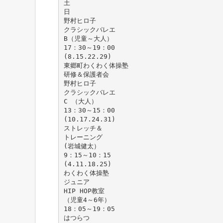
土
日
野村ヒロ子
クラシックバレエ
B（児童～大人）
17：30～19：00
(8.15.22.29)
東郷町わくわく体操塾
研修＆保護者会
野村ヒロ子
クラシックバレエ
C （大人）
13：30～15：00
(10.17.24.31)
ストレッチ＆
トレーニング
(岩城健太）
9：15～10：15
(4.11.18.25)
わくわく体操塾
ジュニア
HIP HOP教室
（児童4～6年）
18：05～19：05
はつらつ