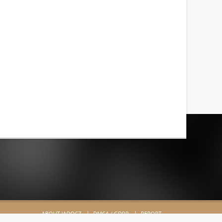
ABOUT JADOCZ
DMCA / GDPR
REPORT