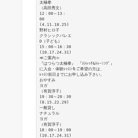
太極拳
（高田秀文）
12：00～13：
00
(4.11.18.25)
野村ヒロ子
クラシックバレエ
D（子ども）
15：00～16：30
(10.17.24.31)
≪ご案内≫
『はつらつ太極拳』 『ｽﾄﾚｯﾁ&ﾄﾚｰﾆﾝｸﾞ』
に入会・体験ﾚｯｽﾝをご希望の方は、
ﾚｯｽﾝ前日までにお申し込み下さい。
おやすみ
ヨガ
（有賀淳子）
19：30～20：30
(8.15.22.29)
一般貸し
ナチュラル
ヨガ
（有賀淳子）
18：00～19：00
(10.17.24.31)