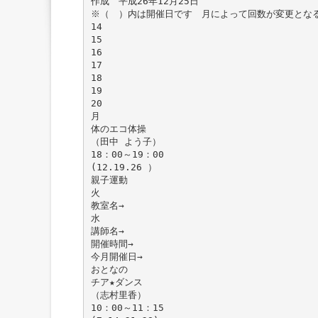
作成 平成26年12月25日
※（ ）内は開催日です 月によって回数が変更とな
14
15
16
17
18
19
20
月
体のエコ体操
（田中 よう子）
18：00～19：00
(12.19.26 ）
親子運動
火
教室名→
水
講師名→
開催時間→
今月開催日→
おとなの
チア★ダンス
（志村里香）
10：00～11：15