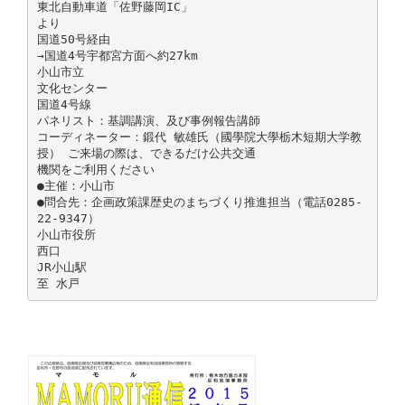
東北自動車道「佐野藤岡IC」
より
国道50号経由
→国道4号宇都宮方面へ約27km
小山市立
文化センター
国道4号線
パネリスト：基調講演、及び事例報告講師
コーディネーター：鍛代 敏雄氏（國學院大學栃木短期大学教
授） ご来場の際は、できるだけ公共交通
機関をご利用ください
●主催：小山市
●問合先：企画政策課歴史のまちづくり推進担当（電話0285-
22-9347）
小山市役所
西口
JR小山駅