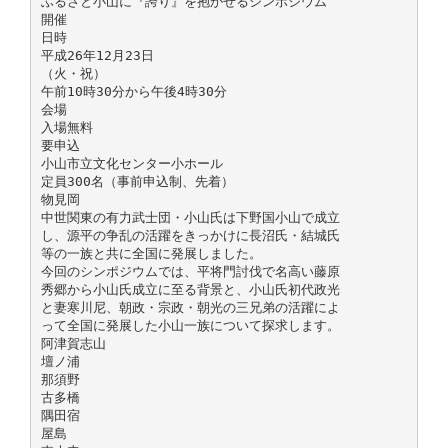
ふるさと小山に『誇り』を抱かせるシンポジウム
開催
日時
平成26年12月23日
（火・祝）
午前10時30分から午後4時30分
会場
入場無料
要申込
小山市立文化センター小ホール
定員300名（事前申込制、先着）
物見岡
中世関東の有力武士団・小山氏は下野国小山で成立
し、源平の争乱の活躍をきっかけに長沼氏・結城氏
等の一族と共に全国に発展しました。
今回のシンポジウムでは、平将門討伐で名高い藤原
秀郷から小山氏成立に至る背景と、小山氏初代政光
と妻寒川尼、朝政・宗政・朝光の三兄弟の活躍によ
って全国に発展した小山一族について探求します。
阿津賀志山
壇ノ浦
那須野
古多橋
隅田宿
屋島