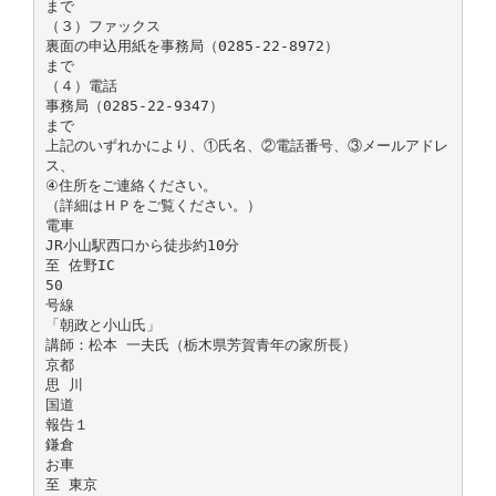
まで
（３）ファックス
裏面の申込用紙を事務局（0285-22-8972）
まで
（４）電話
事務局（0285-22-9347）
まで
上記のいずれかにより、①氏名、②電話番号、③メールアドレ
ス、
④住所をご連絡ください。
（詳細はＨＰをご覧ください。）
電車
JR小山駅西口から徒歩約10分
至 佐野IC
50
号線
「朝政と小山氏」
講師：松本 一夫氏（栃木県芳賀青年の家所長）
京都
思 川
国道
報告１
鎌倉
お車
至 東京