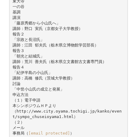
東大寺
一の谷
基調
講演
「藤原秀郷から小山氏へ」
講師：野口 実氏（京都女子大学教授）
報告２
「宗政と長沼氏」
講師：江田 郁夫氏（栃木県立博物館学芸部長）
報告３
「朝光と結城氏」
講師：荒川 善夫氏（栃木県立文書館古文書専門員）
報告４
「紀伊半島の小山氏」
講師：高橋 修氏（茨城大学教授）
討論
「中世小山氏の成立と発展」
申込方法
（１）電子申請
本シンポジウムＨＰより
（http://www.city.oyama.tochigi.jp/kanko/even
t/sympo_chuseioyama1.html）
（２）
メール
事務局（
[email protected]
）