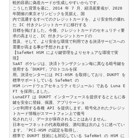
較的容易に偽造カードが生成しやすいからです。
こうした背景を基に、2014 年 7 月、経済産業省が、2020
年開催の東京オリンピックを見据え、国
内で流通するすべてのクレジットカードを、より安全性の優れ
た IC 付きクレジットカードに移行する
目標を掲げました。今後、クレジットカードのセキュリティ要
求の高まりと、IC 付きクレジットカードの
普及、そして、より安全な環境で利用できる決済サービスへの
需要が高まる事が予想されます。
【SafeNet HSM により鍵管理をよりセキュアな環境で実
現】
SaAT ポケレジは、決済トランザクション毎に異なる暗号鍵を
使用する「DUKPT」プロトコルを採
用。決済センターには PCI-HSM を取得しており、DUKPT を
標準サポートしている SafeNet の
HSM（ハードウェアセキュリティモジュール）である Luna E
FT を採用しました。
LunaEFT は DUKPT インターフェースを提供するとともに各
鍵を安全に登録、保護、アプリケーショ
ンが利用する各種 API を提供します。暗号化されたクレジッ
トカード情報がスマートフォン上で復号
化されたり、データが保存されることはありません。
日本セーフネットの代表取締役、酒匂潔は次のように述べてい
ます。「PCI-HSM の認定を取得し、
標準で DUKPT 技術にも対応している SafeNet の HSM に