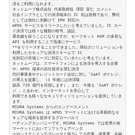
済をご利用になれます。
ネットムーブ株式会社 代表取締役 澤田 富仁 コメント
社会インフラとしての決済端末の IC 化は急務であり、弊社
としては他社に先駆けて EMV 対応の
mPOS サービスをリリースしたいと考えていました。IC カー
ド決済では様々な種類の暗号、認証、
署名鍵を扱うことになりますが、セーフネット HSM の多彩な
API を利用することで迅速にサービス
**をリリースすることができました。両社のソリューションを
利用したセキュアな決済スキームで IC
化対応の市場ニーズに対応していきたいと考えています。
ネットムーブは、スマートフォンによる決済を導入する企業
や、mPOS 端末の自社提供を望む決済
代行事業者やクレジットカード会社に対し「SaAT ポケレジ」
の導入を提案し、（3 年後には決済取
扱高 720 億円を目指します）。また、今後も「SaAT ポケレ
ジ 」とあわせ、インターネットを安心して
利用できる様々なセキュリティソリューションを提供していき
ます。
MIURA Systems からのエンドースメント
MIURA Systems は mPOS マーケットにおける革新的なセ
キュアな端末を提供するグローバルリ
ーディングカンパニーです。MIURA Systems では世界の各
マーケットにおいてソフトウェアベンダ
ーやシステムインテグレータと協力して小売業、接客業、金融