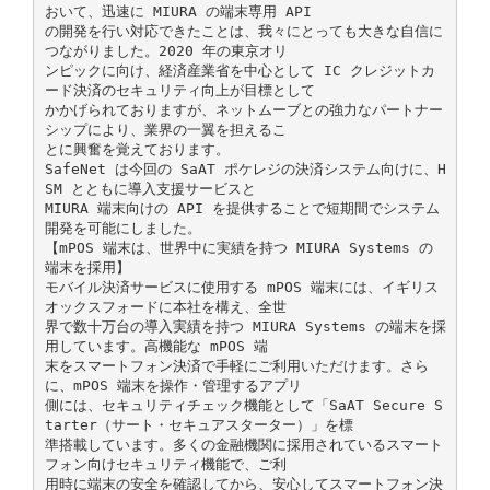
おいて、迅速に MIURA の端末専用 API
の開発を行い対応できたことは、我々にとっても大きな自信に
つながりました。2020 年の東京オリ
ンピックに向け、経済産業省を中心として IC クレジットカ
ード決済のセキュリティ向上が目標として
かかげられておりますが、ネットムーブとの強力なパートナー
シップにより、業界の一翼を担えるこ
とに興奮を覚えております。
SafeNet は今回の SaAT ポケレジの決済システム向けに、H
SM とともに導入支援サービスと
MIURA 端末向けの API を提供することで短期間でシステム
開発を可能にしました。
【mPOS 端末は、世界中に実績を持つ MIURA Systems の
端末を採用】
モバイル決済サービスに使用する mPOS 端末には、イギリス
オックスフォードに本社を構え、全世
界で数十万台の導入実績を持つ MIURA Systems の端末を採
用しています。高機能な mPOS 端
末をスマートフォン決済で手軽にご利用いただけます。さら
に、mPOS 端末を操作・管理するアプリ
側には、セキュリティチェック機能として「SaAT Secure S
tarter（サート・セキュアスターター）」を標
準搭載しています。多くの金融機関に採用されているスマート
フォン向けセキュリティ機能で、ご利
用時に端末の安全を確認してから、安心してスマートフォン決