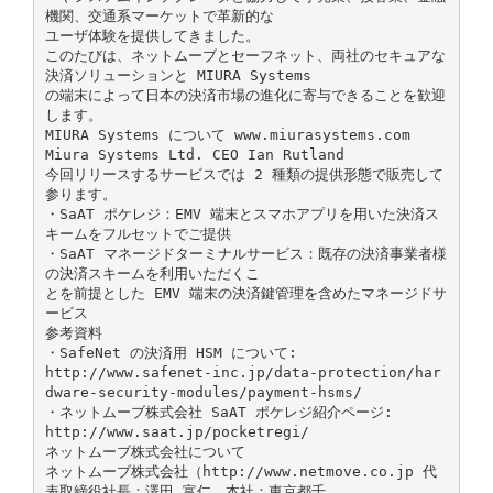
機関、交通系マーケットで革新的な
ユーザ体験を提供してきました。
このたびは、ネットムーブとセーフネット、両社のセキュアな
決済ソリューションと MIURA Systems
の端末によって日本の決済市場の進化に寄与できることを歓迎
します。
MIURA Systems について www.miurasystems.com
Miura Systems Ltd. CEO Ian Rutland
今回リリースするサービスでは 2 種類の提供形態で販売して
参ります。
・SaAT ポケレジ：EMV 端末とスマホアプリを用いた決済ス
キームをフルセットでご提供
・SaAT マネージドターミナルサービス：既存の決済事業者様
の決済スキームを利用いただくこ
とを前提とした EMV 端末の決済鍵管理を含めたマネージドサ
ービス
参考資料
・SafeNet の決済用 HSM について:
http://www.safenet-inc.jp/data-protection/har
dware-security-modules/payment-hsms/
・ネットムーブ株式会社 SaAT ポケレジ紹介ページ:
http://www.saat.jp/pocketregi/
ネットムーブ株式会社について
ネットムーブ株式会社（http://www.netmove.co.jp 代
表取締役社長：澤田 富仁、本社：東京都千