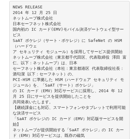
NEWS RELEASE
2014 年 12 月 25 日
ネットムーブ株式会社
日本セーフネット株式会社
国内初の IC カード(EMV)モバイル決済ゲートウェイ型サー
ビス
SaAT ポケレジ（サート・ポケレジ）に SafeNet の HSM
（ハードウェ
ア セキュリティ モジュール）を採用してサービス提供開始
ネットムーブ株式会社（東京都千代田区、代表取締役 澤田 富
仁、以下：ネットムーブ）は、日本
セーフネット株式会社（本社：東京都港区 代表取締役社長：
酒匂潔 以下：セーフネット）の、
PCI-HSM に準拠した HSM（ハードウェア セキュリティ モ
ジュール）を、「SaAT（サート）ポケレジ」
の IC カード（EMV）対応サービスに採用し、2014 年 12
月 25 日にサービスを提供開始したことを
共同発表いたします。
【継続課金にも対応、スマートフォンやタブレットで利用可能
な決済サービス
「SaAT ポケレジの IC カード（EMV）対応版サービスを開
始】
ネットムーブが提供開始する「SaAT ポケレジ」の IC カー
ド（EMV）対応サービスは、既存の磁気