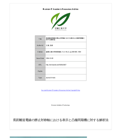
長距離送電線の靜止対称軸における表示と凸極同期機に対する解析法