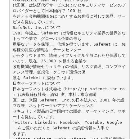
代田区）は決済代行サービスおよびセキュリティサービスのプ
ロバイダーとして日本国内で 100 社
を超える金融機関様をはじめとするお客様に対して製品、サー
ビスを提供しています。
SafeNet, Inc.について
1983 年設立。SafeNet は情報セキュリティ業界の世界的な
トップ企業で、グローバル企業の最も
重要なデータを保護し、信頼を得ています。SafeNet は、お
客様の貴重な情報を、データセンター
からクラウドまで、情報ライフサイクル全般にわたり保護して
います。現在、25,000 を超える企業や
政府機関が情報セキュリティの保護、リスク管理、コンプライ
アンス管理、仮想化・クラウド環境の保
護を SafeNet に委ねています。
日本セーフネットについて
日本セーフネット株式会社（http://jp.safenet-inc.co
m 代表取締役社長：酒匂 潔、本社：東京都港
区）は、米国 SafeNet, Inc.の日本法人で、2001 年の設
立以来、ネットワークやアプリケーションの
セキュリティ製品の日本国内での販売、マーケティング、サポ
ートを提供しています。
Twitter, LinkedIn, Facebook, YouTube, Google
+.をご覧いただくと SafeNet の詳細情報を入手で
きます。