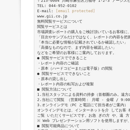
〒215-0004 川崎市麻生区万福寺 1-2-3 アーシスビ
TEL: 044-952-0102
E-mail:
[email protected]
www.gii.co.jp
無料閲覧サービスについて
閲覧サービスとは
市場調査レポートの購入をご検討頂いているお客様に
「目次やサンプルだけではなく、レポートの内容を把
「本当に必要な情報が記載されているか確認したい」
「高価なものなので、まず内容を確認したい」
などをご希望のお客様にご案内しております。
● 閲覧サービスでできること
・レポート内容のご確認
・原本（ハードコピーまたは電子版）の閲覧
● 閲覧サービスでできないこと
・原本の貸し出し
・レポート内容の転写および複製
■ 閲覧方法について
1.当社スタッフによる資料の持参（首都圏のみ。遠方
2.当社にて閲覧 （営業時間： 月曜 - 金曜 / 9:00 
3.オンラインデモ（PC と電話にて担当者がご案内）
オンラインデモとは、インターネットを介 してお客 様 
ご覧 いただくサービスです。お急 ぎの方 や、遠 方
※ Web プレゼンテーション用ソフトを使用します
■ 閲覧可能商品について