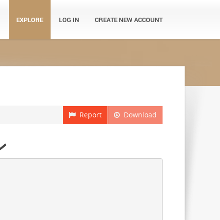
EXPLORE
LOG IN
CREATE NEW ACCOUNT
Report
Download
ン