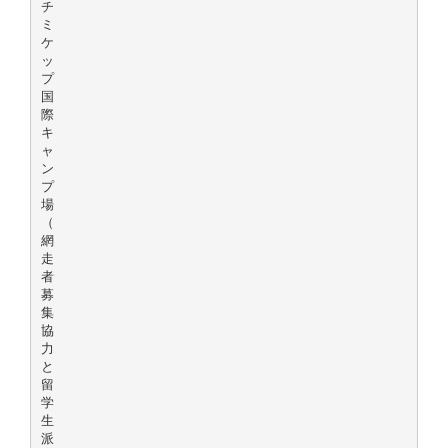
チ
ミ
ケ
ッ
プ
国
際
キ
ャ
ン
プ
場
（
網
走
者
募
集
協
力
と
留
学
生
派