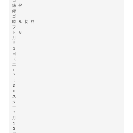
日
締 登
録
ゴ
時 ル 切 料
フ
ト ８
月
２
３
日
（
土
）
７
：
０
０
ス
タ
ー
７
月
１
３