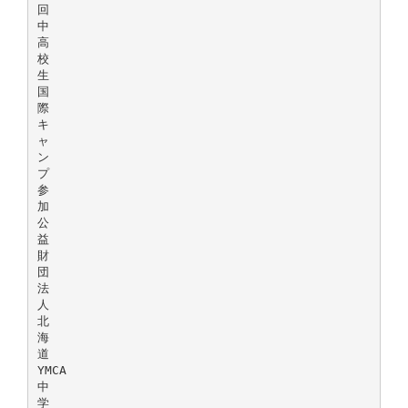
回
中
高
校
生
国
際
キ
ャ
ン
プ
参
加
公
益
財
団
法
人
北
海
道
YMCA
中
学