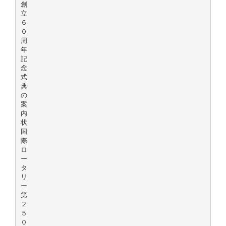
創
立
６
０
周
年
記
念
式
典
の
案
内
状
国
際
ロ
ー
タ
リ
ー
第
２
５
０