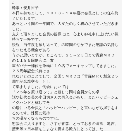
○
幹事：安井裕子
本日を持ちまして、２０１３－１４年度の会長としての任を終
了いたします。
あっという間の一年間で、大変たのしく務めさせていただきま
した。
支えて頂きました会員の皆様には、心より御礼申し上げたい気
持ちで一杯です。
後程「当年度を振り返って」の時間のなかでまた感謝の気持ち
をつたえる機会があろ
うかと思いますが、ところで、２１～２３日まで青森ＭＲＣ
の１１８５回例会に、友
重ガバナー補佐を筆頭に１０名でメーキャップしてきました。
２５周年記念式典はさ
れないとのことでして、全国５ＭＲＣは「青森ＭＲＣ創立２５
周年記念親交会」とし
て集まりました。例会においては、
「２５年を振り返って」と題して岡村会員からの卓
話や初代会長の小田切さんの再入会があり、またハッピーシェ
イクハンドと称してそ
の場にいる全員と「ハッピーハッピー」と言いながら握手をす
るのです。殊更に気持
ちの温かくなるものですね。
懇親会に入りますと、さすが青森、とっておきの田酒、亀吉、
蟹田等々日本酒をこよなく愛する殿方にとっては、た