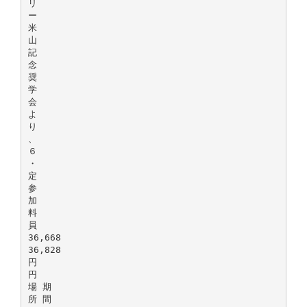
リ
ー
米
山
記
念
奨
学
会
よ
り
、
６
・
定
参
加
料
員
36,668
36,828
円
円
場 期
所 間