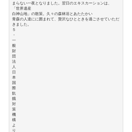
まらない一夜となりました。翌日のエキスカーションは、
「世界遺産
白神山地」の散策。久々の森林浴とあたたかい
青森の人達にに囲まれて、贅沢なひとときを過ごさせていただ
きました。
５
・
一
般
財
団
法
人
日
本
国
際
飢
餓
対
策
機
構
よ
り