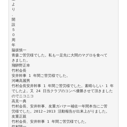
よ
り
、
開
設
５
０
周
年
脇坂慎一
青森ご苦労様でした。私も一足先に大間のマグロを食べて
きました。
飛騨野正幸
竹村会長
安井幹事 1 年間ご苦労様でした。
河﨑高麗男
竹村会長安井幹事 1 年間ご苦労様でした。素晴らしい 1 年
でしたよ。又 24 日当クラブのコンペ優勝させて頂きました
のでニコニコ
高見一典
竹村会長、安井幹事、友重ガバナー補佐一年間本当にご苦
労様でした。2012～2013 活動報告が出来上がりました。
友重正親
竹村会長、安井幹事 1 年間ご苦労様でした。
竹村陽一