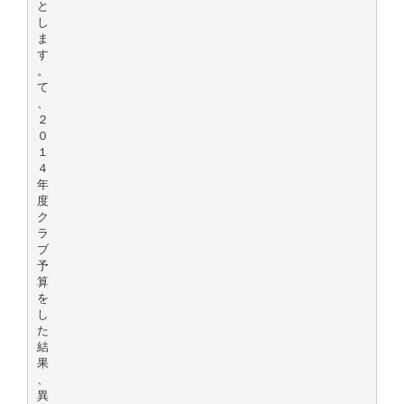
と
し
ま
す
。
て
、
２
０
１
４
年
度
ク
ラ
ブ
予
算
を
し
た
結
果
、
異