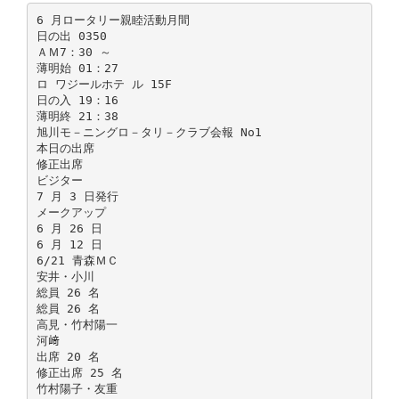
6 月ロータリー親睦活動月間
日の出 0350
ＡＭ7：30 ～
薄明始 01：27
ロ ワジールホテ ル 15F
日の入 19：16
薄明終 21：38
旭川モ－ニングロ－タリ－クラブ会報 No1
本日の出席
修正出席
ビジター
7 月 3 日発行
メークアップ
6 月 26 日
6 月 12 日
6/21 青森ＭＣ
安井・小川
総員 26 名
総員 26 名
高見・竹村陽一
河﨑
出席 20 名
修正出席 25 名
竹村陽子・友重