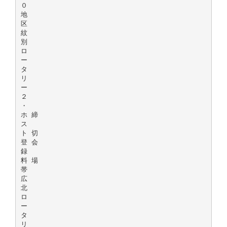
０
地
区
紋
別
ロ
ー
タ
リ
ー
２
・
ホ 締
ス
ト 切
登 会
録
料 場
帯
広
北
ロ
ー
タ
リ