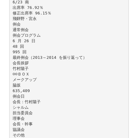
6/23 南
出席率 76.92％
修正出席率 96.15％
飛騨野・宮永
例会
通常例会
例会プログラム
6 月 26 日
48 回
995 回
最終例会（2013～2014 を振り返って）
会長挨拶
竹村陽子
☺☺ＢＯＸ
メークアップ
脇坂
635,409
例会日
会長：竹村陽子
シャルム
担当委員会
理事会
会長・幹事
協議会
その他