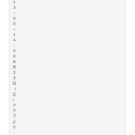
１
３
：
０
０
～
１
４
：
０
０
８
月
２
３
日
（
土
）
ク
ラ
ブ
よ
り
、