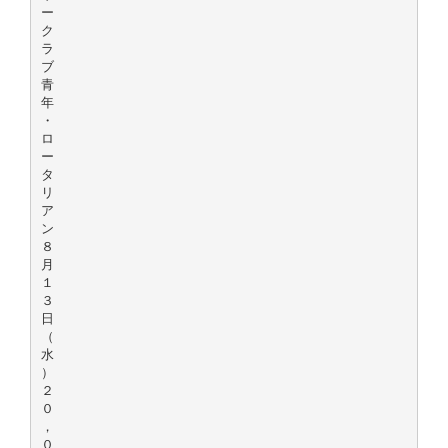
ー
ク
ラ
ブ
青
年
・
ロ
ー
タ
リ
ア
ン
８
月
１
３
日
（
水
）
２
０
，
０