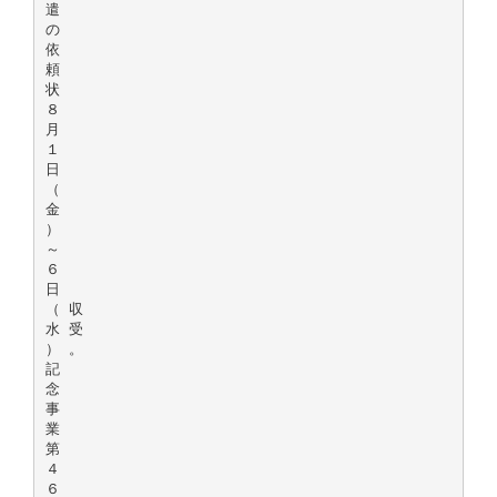
遣
の
依
頼
状
８
月
１
日
（
金
）
～
６
日
（ 収
水 受
） 。
記
念
事
業
第
４
６