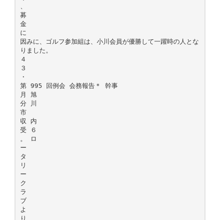
、
募
金
に
因みに、ゴルフ参加組は、小川会員が優勝して一躍時の人とな
りました。
４
３
・
第 995 回例会 会務報告＊ 幹事
月 旭
分 川
市
収 内
受 ６
。 ロ
ー
タ
リ
ー
ク
ラ
ブ
よ
り