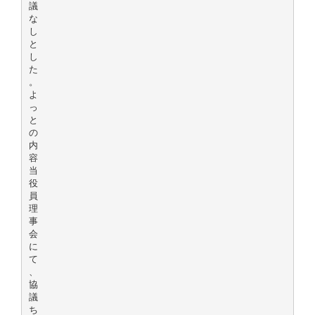
議
な
し
と
し
た
。
よ
っ
と
の
内
容
当
役
員
理
事
会
に
て
、
協
議
ち