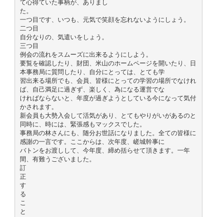
て心得ていた事柄が、ありまし
た。
一つ目です、いつも、元気で笑顔を忘れないようにしょう。
二つ目
自分なりの、気遣いをしょう。
三つ目
例会の流れをスムーズに出来るようにしよう。
要覧を確認したり、財団、米山のホームページを開いたり、日
本事務局に質問したり、自分にとっては、とても学
習出来る場所でも、会員、皆様にとっての学習の場所でなけれ
ば、自己満足に過ぎず、楽しく、為になる運営でな
ければならないと、年度が過ぎようとしている今になって気付
かされます。
新会員も大勢入会して活気があり、とてもやりがいがあるのと
同時に、時には、緊張感もマックスでした。
事務局の林さんにも、随分お世話になりました。全ての皆様に
感謝の一言です。ここからは、次年度、嵯城幹事に
バトンをお渡しして、今年度、締め括らせて頂きます。一年
間、有難うございました。
訂
正
す
る
こ
と