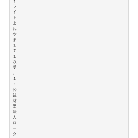
イ
ラ
イ
ト
よ
ね
や
ま
１
７
１
収
受
。
１
・
公
益
財
団
法
人
ロ
ー
タ