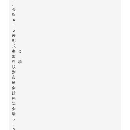
、
会
報
４
・
５
表
彰
式
参 会
加
料 場
紋
別
市
民
会
館
懇
親
会
場
５
，
０