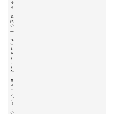
帰
り
、
協
議
の
上
、
報
告
を
要
す
。
す
が
、
各
４
ク
ラ
ブ
は
こ
の