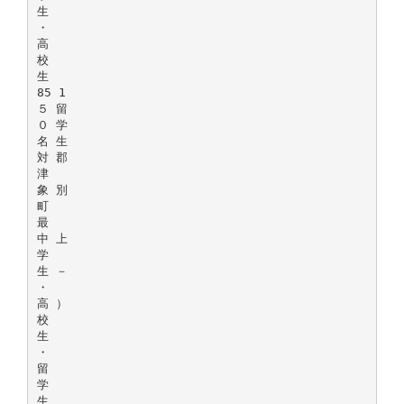
生
・
高
校
生
85 1
５ 留
０ 学
名 生
対 郡
津
象 別
町
最
中 上
学
生 －
・
高 ）
校
生
・
留
学
生