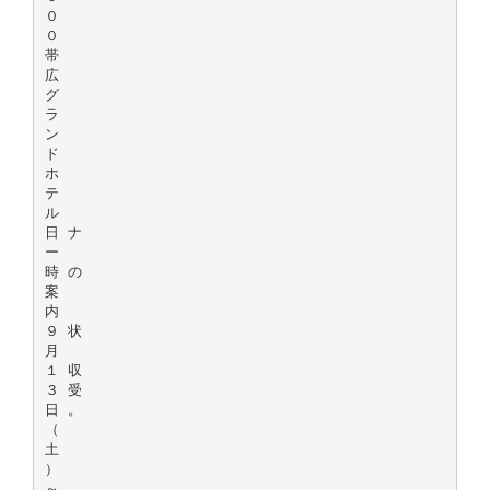
０
０
帯
広
グ
ラ
ン
ド
ホ
テ
ル
日 ナ
ー
時 の
案
内
９ 状
月
１ 収
３ 受
日 。
（
土
）
～