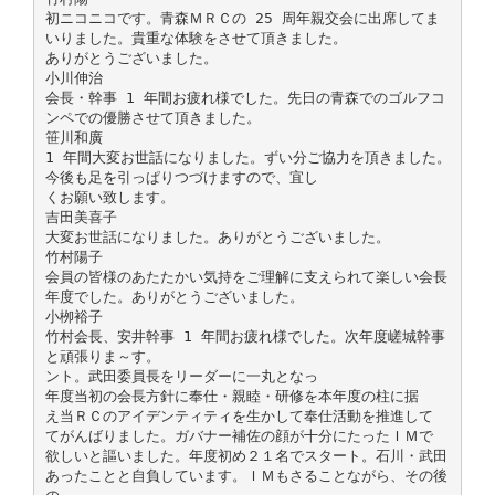
初ニコニコです。青森ＭＲＣの 25 周年親交会に出席してま
いりました。貴重な体験をさせて頂きました。
ありがとうございました。
小川伸治
会長・幹事 1 年間お疲れ様でした。先日の青森でのゴルフコ
ンペでの優勝させて頂きました。
笹川和廣
1 年間大変お世話になりました。ずい分ご協力を頂きました。
今後も足を引っぱりつづけますので、宜し
くお願い致します。
吉田美喜子
大変お世話になりました。ありがとうございました。
竹村陽子
会員の皆様のあたたかい気持をご理解に支えられて楽しい会長
年度でした。ありがとうございました。
小栁裕子
竹村会長、安井幹事 1 年間お疲れ様でした。次年度嵯城幹事
と頑張りま～す。
ント。武田委員長をリーダーに一丸となっ
年度当初の会長方針に奉仕・親睦・研修を本年度の柱に据
え当ＲＣのアイデンティティを生かして奉仕活動を推進して
てがんばりました。ガバナー補佐の顔が十分にたったＩＭで
欲しいと謳いました。年度初め２１名でスタート。石川・武田
あったことと自負しています。ＩＭもさることながら、その後