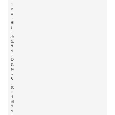
１
５
日
（
祝
）
に
地
区
ラ
イ
ラ
委
員
会
よ
り
、
第
３
４
回
ラ
イ