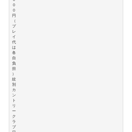
０
０
円
（
プ
レ
イ
代
は
各
自
負
担
）
紋
別
カ
ン
ト
リ
ー
ク
ラ
ブ