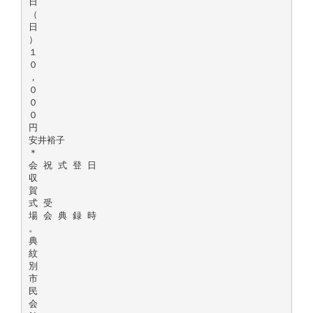
日
（
日
）
１
０
，
０
０
０
円
安井裕子
＊
会 祝 式 登 日
収
賀
式 受
場 会 典 録 時
。
典
紋
別
市
民
会