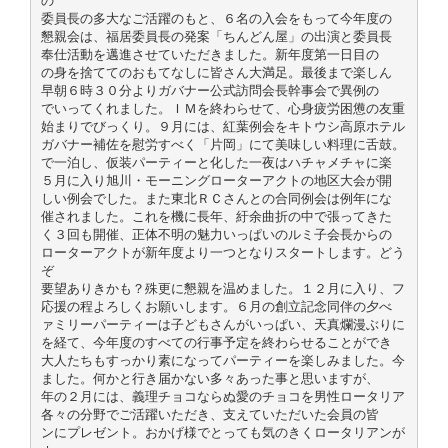
の
委員長の多大なご活躍のもと、６名の入会をもって今年度の
懇親会は、福居委員長の発案「ちんどん屋」の出演と委員長
奉仕活動を邁進させていただきました。新年度第一日目の
の身を捨ててのおもてなしに皆さん大満足。最後まで楽しん
早朝６時３０分よりガバナー公式訪問会長幹事会で異例の
でいってくれました。ＩＭを終わらせて、心身疲労困憊の友重
始まりでびっくり。９月には、紅葉例会をキトウシ高原ホテル
ガバナー補佐を慰労すべく「片岡」にて美味しい料理に舌鼓。
で一泊し、仮装パーティーと化した一夜はハチャメチャに楽
５月に入り旭川・モーニングローターアクトの地区大会が開
しい例会でした。また東北ＲＣさんとの合同例会は例年にな
催されました。これを機に長年、紆余曲折の中で張ってきた
く３回も開催、正体不明の魅力いっぱいのルミ子会長からの
ローターアクトが新年度より一つとなりスタートします。どう
ぞ
要望ありきかも？殊更に懇親を温めました。１２月に入り、フ
応援の程よろしくお願いします。６月の創立記念同伴の夕べ
ァミリーパーティーは子どもさんがいっぱい、天真爛漫ぶりに
を経て、今年度のすべての行事予定を終わらせることができ
大人たちもすっかり素になってパーティーを楽しみました。今
ました。何かと行き届かない多々あった事と思いますが、
年の２月には、義理チョコならぬ愛のチョコを男性ロータリア
各々の分野でご活躍いただき、支えていただいた会員の皆
ンにプレゼント。おかげ様でとっても気のきくロータリアンが