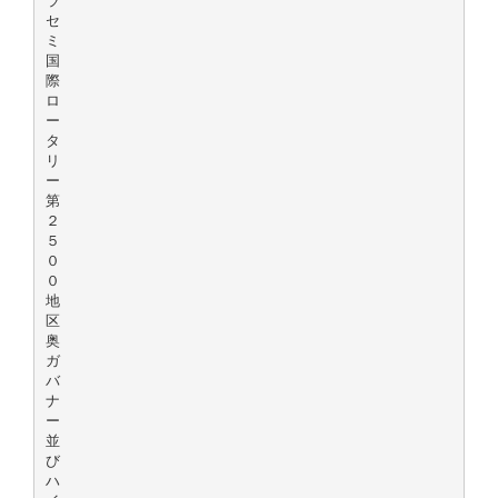
ラ
セ
ミ
国
際
ロ
ー
タ
リ
ー
第
２
５
０
０
地
区
奥
ガ
バ
ナ
ー
並
び
ハ