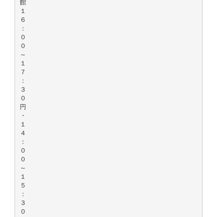
館
１
６
：
０
０
～
１
７
：
３
０
円
・
１
４
：
０
０
～
１
５
：
３
０