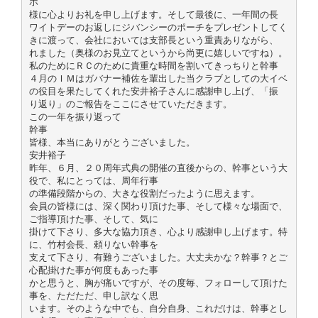
ホ
様に心よりお礼を申し上げます。そして最後に、一年間の長
ワイトデーのお返しにジバンシーのポーチをプレゼントしてく
きに渡って、会社においては支部長という重責ありながら、
れました（奥様のお見立てというから尚更に嬉しいですね）。
私のためにＲＣのために貴重な時間を割いてきっちりと幹事
４月のＩＭはガバナー補佐を輩出した当クラブとしての大イベ
の役目を果たしてくれた安井裕子さんに感謝申し上げ、「振
り返り」のご報告をここにさせていただきます。
この一年を振り返って
幹事
皆様、本当にありがとうございました。
安井裕子
昨年、６月、２０周年式典の開催の直後からの、幹事という大
役で、私にとっては、周年行事
の準備段階からの、大きな役割だったように思えます。
会員の皆様には、深く関わり頂けた事、そして様々な場面で、
ご指導頂けた事、そして、気に
掛けて下さり、多大な協力頂き、心より感謝申し上げます。特
に、竹村会長、頼りない幹事を
支えて下さり、有難うございました。大丈夫かな？幹事？とご
心配掛けた事が何度もあった事
かと思うと、胸が痛いですが、その度毎、フォローして頂けた
事を、ただただ、申し訳なく思
います。そのような中でも、自分自身、これだけは、幹事とし