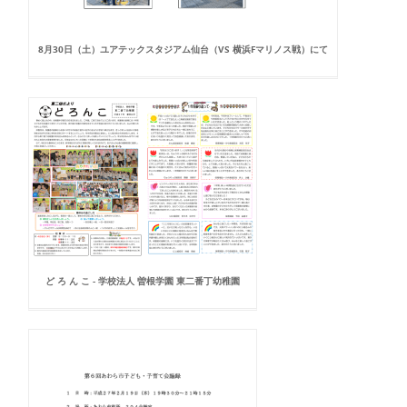
8月30日（土）ユアテックスタジアム仙台（VS 横浜Fマリノス戦）にて
ど ろ ん こ - 学校法人 曽根学園 東二番丁幼稚園