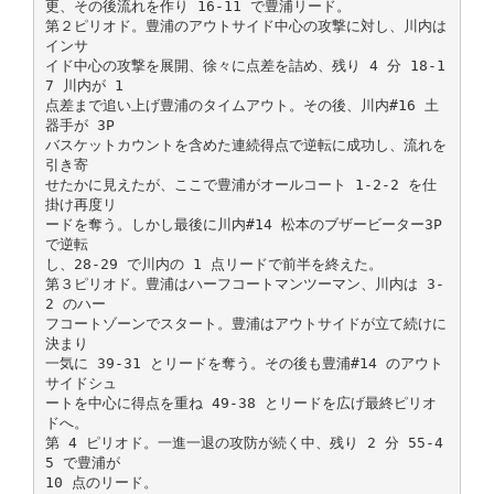
更、その後流れを作り 16-11 で豊浦リード。
第２ピリオド。豊浦のアウトサイド中心の攻撃に対し、川内は
インサ
イド中心の攻撃を展開、徐々に点差を詰め、残り 4 分 18-1
7 川内が 1
点差まで追い上げ豊浦のタイムアウト。その後、川内#16 土
器手が 3P
バスケットカウントを含めた連続得点で逆転に成功し、流れを
引き寄
せたかに⾒えたが、ここで豊浦がオールコート 1-2-2 を仕
掛け再度リ
ードを奪う。しかし最後に川内#14 松本のブザービーター3P
で逆転
し、28-29 で川内の 1 点リードで前半を終えた。
第３ピリオド。豊浦はハーフコートマンツーマン、川内は 3-
2 のハー
フコートゾーンでスタート。豊浦はアウトサイドが⽴て続けに
決まり
一気に 39-31 とリードを奪う。その後も豊浦#14 のアウト
サイドシュ
ートを中心に得点を重ね 49-38 とリードを広げ最終ピリオ
ドへ。
第 4 ピリオド。一進一退の攻防が続く中、残り 2 分 55-4
5 で豊浦が
10 点のリード。