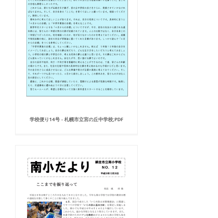
学校便り14号 - 札幌市立宮の丘中学校;PDF