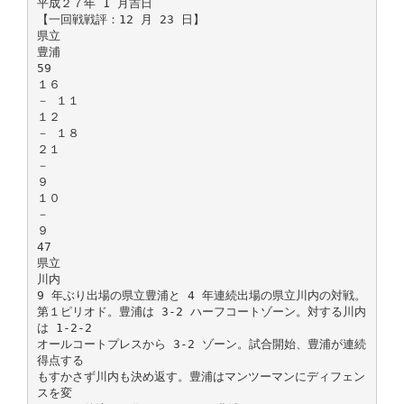
平成２７年 1 月吉日
【一回戦戦評：12 月 23 日】
県⽴
豊浦
59
１６
－ １１
１２
－ １８
２１
－
９
１０
－
９
47
県⽴
川内
9 年ぶり出場の県⽴豊浦と 4 年連続出場の県⽴川内の対戦。
第１ピリオド。豊浦は 3-2 ハーフコートゾーン。対する川内
は 1-2-2
オールコートプレスから 3-2 ゾーン。試合開始、豊浦が連続
得点する
もすかさず川内も決め返す。豊浦はマンツーマンにディフェン
スを変