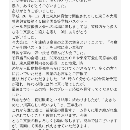
ご支援並びにご協力、ありがとうございました
協力、ありがとうございました。
ありがとうございました。
平成 26 年 12 月に東京体育館で開催されました東日本大震
災復興支援第４５回全国高等学校バスケット
ボール選抜優勝大会への出場に際しましては、皆様方から多大
なるご支援とご協力を賜り、誠にありがとう
ございました。
今大会は、４年連続８度目の全国の舞台ということで、『今度
こそ全国ベスト８！』を目標に高い意識で
練習を重ね、強い決意で臨んだ大会でした。
初戦当日の会場には、関東在住のＯＢや東京可愛山同窓会の皆
様、東京薩摩川内会の皆様、また地元川内
の地から田島校長先生もかけつけてくださるなど、多くの方々
においでいただき、激励のお言葉とご声援で
盛り上げていただきました。16 時３０分からの試合開始予定
が遅れ、終わる頃には外は真っ暗でしたが、
最後までチームの精一杯のプレーと応援を見守ってくださいま
した。
残念ながら、初戦敗退という結果に終わりましたが、“あきら
めない川高らしい戦いぶり”は、三年生の
これから進む道に、後輩達の目指すチーム作りに引き継がれ生
かされていくことと確信しております。今後
ともご支援の程よろしくお願い致します。簡単ではございます
が、書面にて御礼に代えさせていただきます。