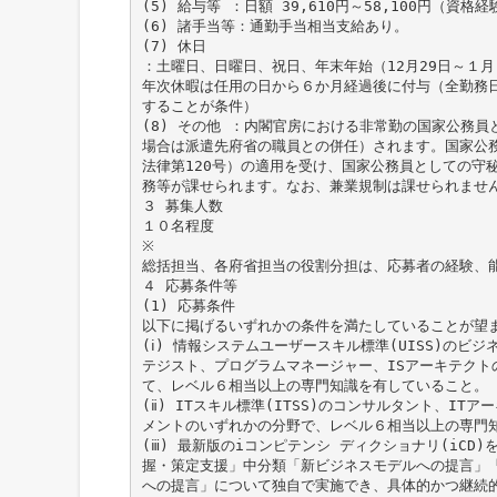
(5) 給与等 ：日額 39,610円～58,100円（資
(6) 諸手当等：通勤手当相当支給あり。
(7) 休日
：土曜日、日曜日、祝日、年末年始（12月29日～１月
年次休暇は任用の日から６か月経過後に付与（全勤務
することが条件）
(8) その他 ：内閣官房における非常勤の国家公務
場合は派遣先府省の職員との併任）されます。国家公務
法律第120号）の適用を受け、国家公務員としての守
務等が課せられます。なお、兼業規制は課せられませ
３ 募集人数
１０名程度
※
総括担当、各府省担当の役割分担は、応募者の経験、
４ 応募条件等
(1) 応募条件
以下に掲げるいずれかの条件を満たしていることが望
(ⅰ) 情報システムユーザースキル標準(UISS)のビ
テジスト、プログラムマネージャー、ISアーキテクト
て、レベル６相当以上の専門知識を有していること。
(ⅱ) ITスキル標準(ITSS)のコンサルタント、IT
メントのいずれかの分野で、レベル６相当以上の専門
(ⅲ) 最新版のiコンピテンシ ディクショナリ(iCD
握・策定支援」中分類「新ビジネスモデルへの提言」
への提言」について独自で実施でき、具体的かつ継続