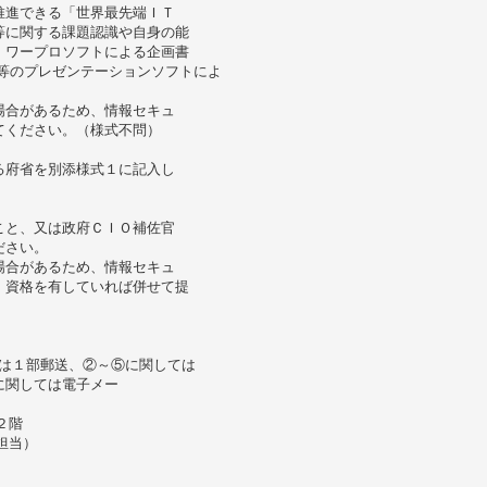
推進できる「世界最先端ＩＴ
等に関する課題認識や自身の能
、ワープロソフトによる企画書
int等のプレゼンテーションソフトによ
場合があるため、情報セキュ
てください。（様式不問）
る府省を別添様式１に記入し
こと、又は政府ＣＩＯ補佐官
ださい。
場合があるため、情報セキュ
・資格を有していれば併せて提
）
ては１部郵送、②～⑤に関しては
に関しては電子メー
２階
担当）