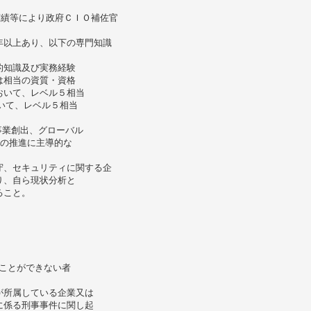
実績等により政府ＣＩＯ補佐官
年以上あり、以下の専門知識
的知識及び実務経験
は相当の資質・資格
おいて、レベル５相当
いて、レベル５相当
事業創出、グローバル
どの推進に主導的な
守、セキュリティに関する企
り、自ら現状分析と
ること。
ることができない者
が所属している企業又は
に係る刑事事件に関し起