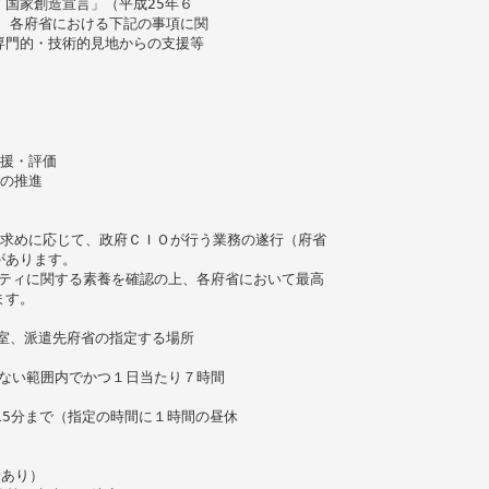
国家創造宣言」（平成25年６
え、各府省における下記の事項に関
専門的・技術的見地からの支援等
支援・評価
策の推進
の求めに応じて、政府ＣＩＯが行う業務の遂行（府省
があります。
リティに関する素養を確認の上、各府省において最高
ます。
略室、派遣先府省の指定する場所
えない範囲内でかつ１日当たり７時間
時15分まで（指定の時間に１時間の昼休
新あり）