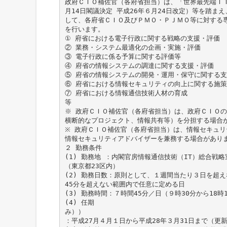
政府ＣＩＯ補佐官（各府省担当）は、「世界最先端ＩＴ
月14日閣議決定 平成26年６月24日改定）等を踏ま
して、各府省ＣＩＯ及びＰＭＯ・ＰＪＭＯ等に対する
を行います。
① 府省における電子行政に関する戦略の支援・評価
② 業務・システム最適化の企画・実施・評価
③ 電子行政に係る予算に関する評価等
④ 府省の情報システムの調達に関する支援・評価
⑤ 府省の情報システムの開発・運用・保守に関する
⑥ 府省における情報セキュリティの向上に関する施
⑦ 府省における情報通信技術人材の育成
等
※ 政府ＣＩＯ補佐官（各府省担当）は、政府ＣＩＯ
横断的なプロジェクト、情報共有等）を分担する場合
※ 政府ＣＩＯ補佐官（各府省担当）は、情報セキュ
情報セキュリティアドバイザーを兼務する場合があり
２ 勤務条件
(1) 勤務地 ：内閣官房情報通信技術（IT）総合戦
（東京都23区内）
(2) 勤務日数：原則として、１週間当たり３日を超
45分を超えない範囲内で任意に定める日
(3) 勤務時間：７時間45分／日（９時30分から18
(4) 任期
み））
：平成27月４月１日から平成28年３月31日まで（更