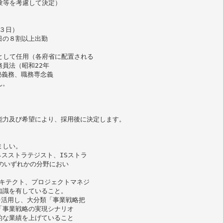
格経験等を考慮して決定）
３日）
日の８割以上出勤
員として任用（各府省に配置される
員法（昭和22年
秘義務、職務専念義
ん。
能力及び希望により、採用後に決定します。
ましい。
ジネスストラテジスト、ISストラ
のいずれかの分野におい
アーキテクト、プロジェクトマネジ
知識を有していること。
)を活用し、大分類「事業戦略把
「事業戦略の実現シナリオ
的な業績を上げていること