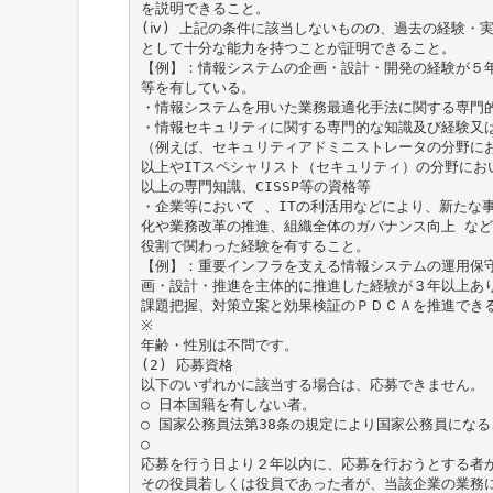
を説明できること。
(ⅳ) 上記の条件に該当しないものの、過去の経験・
として十分な能力を持つことが証明できること。
【例】：情報システムの企画・設計・開発の経験が５
等を有している。
・情報システムを用いた業務最適化手法に関する専門
・情報セキュリティに関する専門的な知識及び経験又
（例えば、セキュリティアドミニストレータの分野に
以上やITスペシャリスト（セキュリティ）の分野にお
以上の専門知識、CISSP等の資格等
・企業等において 、ITの利活用などにより、新たな
化や業務改革の推進、組織全体のガバナンス向上 な
役割で関わった経験を有すること。
【例】：重要インフラを支える情報システムの運用保
画・設計・推進を主体的に推進した経験が３年以上あ
課題把握、対策立案と効果検証のＰＤＣＡを推進でき
※
年齢・性別は不問です。
(2) 応募資格
以下のいずれかに該当する場合は、応募できません。
○ 日本国籍を有しない者。
○ 国家公務員法第38条の規定により国家公務員にな
○
応募を行う日より２年以内に、応募を行おうとする者
その役員若しくは役員であった者が、当該企業の業務