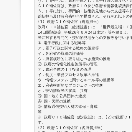
う。）を中心に、政府全体として電子行政の高度化・
ＣＩＯ補佐官は、政府ＣＩＯ及び各府省情報化統括責
う。）等に対し、専門的・技術的見地からの支援等を
総括担当及び各府省担当で構成され、それぞれ以下の
(1) 政府ＣＩＯ補佐官（総括担当）
政府ＣＩＯ補佐官（総括担当）は、「世界最先端ＩＴ国
14日閣議決定 平成26年６月24日改定）等を踏まえ
等に対する専門的・技術的見地からの支援等を行いま
① 電子行政に関する戦略等
ア．電子行政に関する戦略の策定等
イ．各府省の取組の評価等
ウ．府省横断的に取り組むべき施策の推進
② 政府の情報化推進施策等の管理
ア．政府全体のＩＴ投資の管理
イ．制度・業務プロセス改革の推進
ウ．情報システムに関するルール等の整備等
エ．府省横断的なプロジェクトの推進
オ．技術情報等の収集、共有
③ 国・地方公共団体の連携
④ 国・民間の連携
⑤ 情報通信技術人材の確保・育成
等
※ 政府ＣＩＯ補佐官（総括担当）は、(2)の政府Ｃ
す。
(2) 政府ＣＩＯ補佐官（各府省担当）