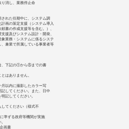
取り消し、業務停止命
用された任期中に、システム調
化計画の策定支援（システム導入
依頼書の作成支援等を含む。）、
理支援及びシステム設計・開発、
対象業務・システムに係るシステ
し、兼業で所属している事業者等
は、下記の①から⑤までの書
ことはありません。
か月以内に撮影したカラー写
明記してください。また、日中
を明記してください。
入してください（様式不
れに準ずる政府等機関が実施
い。
企画書