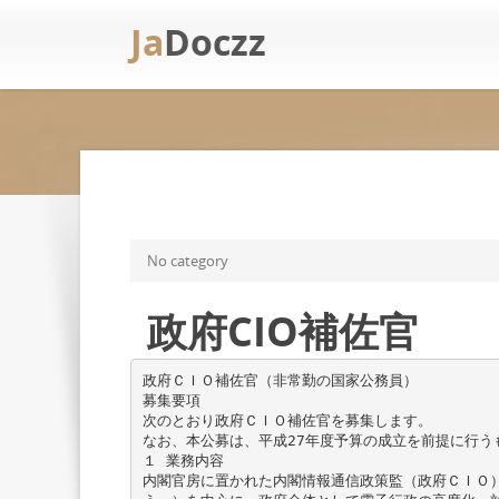
Ja
Doczz
No category
政府CIO補佐官
政府ＣＩＯ補佐官（非常勤の国家公務員）
募集要項
次のとおり政府ＣＩＯ補佐官を募集します。
なお、本公募は、平成27年度予算の成立を前提に行う
１ 業務内容
内閣官房に置かれた内閣情報通信政策監（政府ＣＩＯ