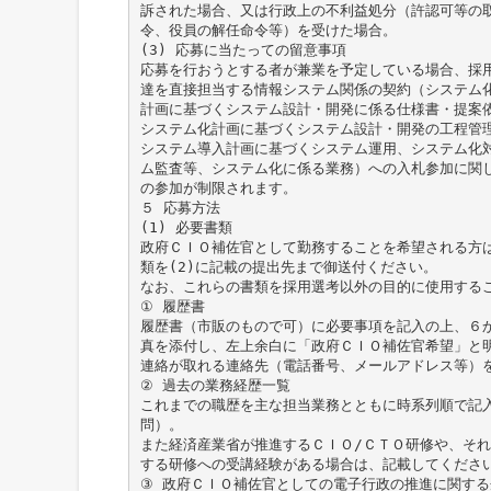
訴された場合、又は行政上の不利益処分（許認可等の
令、役員の解任命令等）を受けた場合。
(3) 応募に当たっての留意事項
応募を行おうとする者が兼業を予定している場合、採
達を直接担当する情報システム関係の契約（システム
計画に基づくシステム設計・開発に係る仕様書・提案
システム化計画に基づくシステム設計・開発の工程管
システム導入計画に基づくシステム運用、システム化
ム監査等、システム化に係る業務）への入札参加に関
の参加が制限されます。
５ 応募方法
(1) 必要書類
政府ＣＩＯ補佐官として勤務することを希望される方
類を(2)に記載の提出先まで御送付ください。
なお、これらの書類を採用選考以外の目的に使用する
① 履歴書
履歴書（市販のもので可）に必要事項を記入の上、６
真を添付し、左上余白に「政府ＣＩＯ補佐官希望」と
連絡が取れる連絡先（電話番号、メールアドレス等）
② 過去の業務経歴一覧
これまでの職歴を主な担当業務とともに時系列順で記
問）。
また経済産業省が推進するＣＩＯ/ＣＴＯ研修や、そ
する研修への受講経験がある場合は、記載してくださ
③ 政府ＣＩＯ補佐官としての電子行政の推進に関する