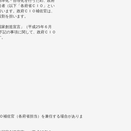
効率化・合理化を行うため、政府
任者（以下「各府省ＣＩＯ」とい
行います。政府ＣＩＯ補佐官は、
役割を担います。
家創造宣言」（平成25年６月
、下記の事項に関して、政府ＣＩＯ
す。
ＩＯ補佐官（各府省担当）を兼任する場合がありま