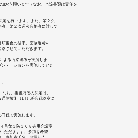
承知おき願います（なお、当該書類は責任を
決定を行います。また、第２次
格者、第２次選考合格者に対して
書類審査の結果、面接選考を
連絡させていただきます。
者による面接選考を実施しま
ゼンテーションを実施していた
す。
。なお、担当府省の決定は、
通信技術（IT）総合戦略室に
の日程で実施します。
舎４号館１階１０８共用会議室
ていただきます。参加を希望
り、参加者氏名、所属法人