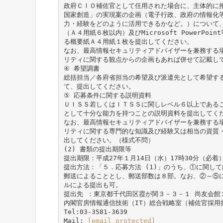
政府ＣＩＯ補佐官として任用された場合に、主体的に
国家創造」の実現案の企画（電子行政、政府の情報化
力・経験をどのように活用できるかなど。）について
（Ａ４用紙６枚以内）及びMicrosoft PowerPo
る概要紙Ａ４用紙１枚を提出してください。
なお、最高情報セキュリティアドバイザーを兼務する
リティに関する観点からの企画もあれば併せて記載し
④ 希望調書
総括担当／各府省担当の希望及び派遣先として希望す
て、提出してください。
⑤ 応募条件に関する説明資料
ＵＩＳＳ若しくはＩＴＳＳに関しレベル６以上である
として十分な能力を持つことの説明資料を提出してく
なお、最高情報セキュリティアドバイザーを兼務する
リティに関する専門的な知識及び経験又は相当の資質
出してください。（様式不問）
(2) 書類の提出期限等
提出期限：平成27年１月14日（水）17時30分（必着
提出方法：「５．応募方法 (1)」のうち、①に関し
郵送によることとし、郵送部数は８部。なお、②～⑤
ルによる提出も可。
提出先 ：東京都千代田区霞が関３－３－１ 尚友会館
内閣官房情報通信技術（IT）総合戦略室（補佐官採用
Tel:03-3581-3639
Mail:
[email protected]