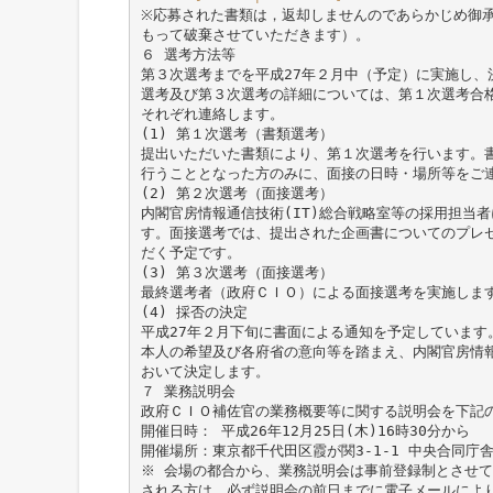
※応募された書類は，返却しませんのであらかじめ御
もって破棄させていただきます）。
６ 選考方法等
第３次選考までを平成27年２月中（予定）に実施し、
選考及び第３次選考の詳細については、第１次選考合
それぞれ連絡します。
(1) 第１次選考（書類選考）
提出いただいた書類により、第１次選考を行います。
行うこととなった方のみに、面接の日時・場所等をご
(2) 第２次選考（面接選考）
内閣官房情報通信技術(IT)総合戦略室等の採用担当
す。面接選考では、提出された企画書についてのプレ
だく予定です。
(3) 第３次選考（面接選考）
最終選考者（政府ＣＩＯ）による面接選考を実施しま
(4) 採否の決定
平成27年２月下旬に書面による通知を予定しています
本人の希望及び各府省の意向等を踏まえ、内閣官房情報
おいて決定します。
７ 業務説明会
政府ＣＩＯ補佐官の業務概要等に関する説明会を下記
開催日時： 平成26年12月25日(木)16時30分から
開催場所：東京都千代田区霞が関3-1-1 中央合同庁
※ 会場の都合から、業務説明会は事前登録制とさせ
される方は、必ず説明会の前日までに電子メールによ