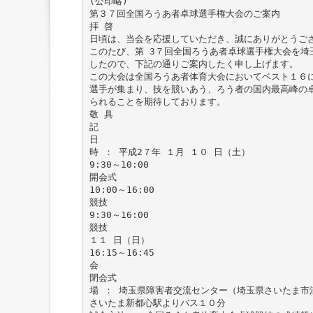
(公印略)
第３７回全国ろうあ者卓球選手権大会のご案内
拝 啓
日頃は、当会を応援していただき、誠にありがとうご
このたび、第 3７回全国ろうあ者卓球選手権大会を埼
したので、下記の通りご案内したく申し上げます。
この大会は全国ろうあ者体育大会においてベスト１６
選手が集まり、技を競いあう、ろう者の国内最高峰の
られることを期待しております。
敬 具
記
日
時 ： 平成2７年 １月 １０ 日（土）
9:30～10:00
開会式
10:00～16:00
競技
9:30～16:00
競技
１１ 日（日）
16:15～16:45
会
閉会式
場 ： 埼玉県障害者交流センター（埼玉県さいたま市浦
さいたま新都心駅よりバス１０分