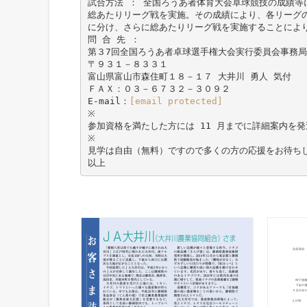
試合方法 ： 全国ろうあ者体育大会卓球競技の成績等
総あたりリーグ戦を実施。その成績により、各リーグ
に分け、さらに総あたりリーグ戦を実施することによ
問 合 先 ：
第３7回全国ろうあ者卓球選手権大会実行委員会事務局
〒９３１－８３３１
富山県富山市森住町１８－１７ 大井川 勇人 気付
ＦＡＸ：０３－６７３２－３０９２
E-mail：
[email protected]
※
参加資格を満たした方には 11 月までに詳細案内を
※
見学は自由（無料）ですので多くの方の応援をお待ち