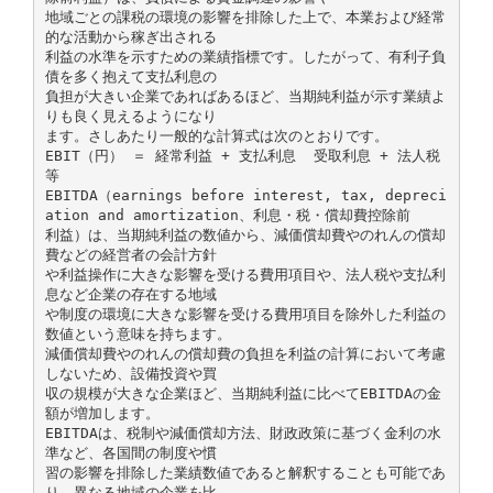
地域ごとの課税の環境の影響を排除した上で、本業および経常
的な活動から稼ぎ出される
利益の水準を示すための業績指標です。したがって、有利子負
債を多く抱えて支払利息の
負担が大きい企業であればあるほど、当期純利益が示す業績よ
りも良く見えるようになり
ます。さしあたり一般的な計算式は次のとおりです。
EBIT（円） ＝ 経常利益 + 支払利息 ­ 受取利息 + 法人税
等
EBITDA（earnings before interest, tax, depreci
ation and amortization、利息・税・償却費控除前
利益）は、当期純利益の数値から、減価償却費やのれんの償却
費などの経営者の会計方針
や利益操作に大きな影響を受ける費用項目や、法人税や支払利
息など企業の存在する地域
や制度の環境に大きな影響を受ける費用項目を除外した利益の
数値という意味を持ちます。
減価償却費やのれんの償却費の負担を利益の計算において考慮
しないため、設備投資や買
収の規模が大きな企業ほど、当期純利益に比べてEBITDAの金
額が増加します。
EBITDAは、税制や減価償却方法、財政政策に基づく金利の水
準など、各国間の制度や慣
習の影響を排除した業績数値であると解釈することも可能であ
り、異なる地域の企業を比