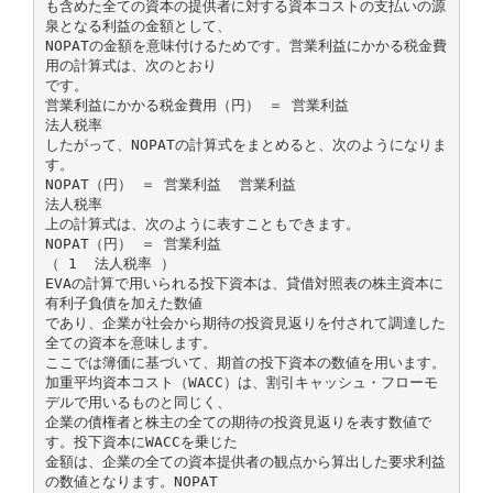
も含めた全ての資本の提供者に対する資本コストの支払いの源
泉となる利益の金額として、
NOPATの金額を意味付けるためです。営業利益にかかる税金費
用の計算式は、次のとおり
です。
営業利益にかかる税金費用（円） ＝ 営業利益
法人税率
したがって、NOPATの計算式をまとめると、次のようになりま
す。
NOPAT（円） ＝ 営業利益 ­ 営業利益
法人税率
上の計算式は、次のように表すこともできます。
NOPAT（円） ＝ 営業利益
（ 1 ­ 法人税率 ）
EVAの計算で用いられる投下資本は、貸借対照表の株主資本に
有利子負債を加えた数値
であり、企業が社会から期待の投資見返りを付されて調達した
全ての資本を意味します。
ここでは簿価に基づいて、期首の投下資本の数値を用います。
加重平均資本コスト（WACC）は、割引キャッシュ・フローモ
デルで用いるものと同じく、
企業の債権者と株主の全ての期待の投資見返りを表す数値で
す。投下資本にWACCを乗じた
金額は、企業の全ての資本提供者の観点から算出した要求利益
の数値となります。NOPAT