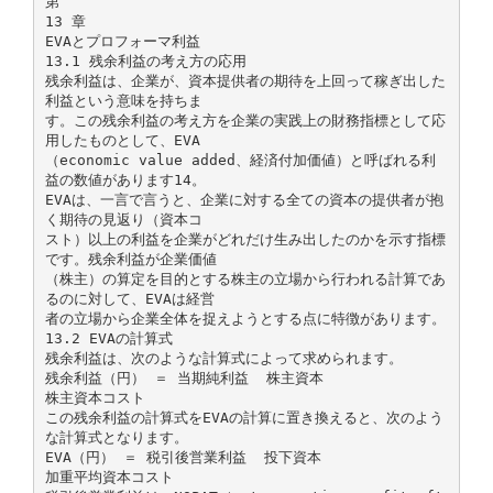
第
13 章
EVAとプロフォーマ利益
13.1 残余利益の考え方の応用
残余利益は、企業が、資本提供者の期待を上回って稼ぎ出した
利益という意味を持ちま
す。この残余利益の考え方を企業の実践上の財務指標として応
用したものとして、EVA
（economic value added、経済付加価値）と呼ばれる利
益の数値があります14。
EVAは、一言で言うと、企業に対する全ての資本の提供者が抱
く期待の見返り（資本コ
スト）以上の利益を企業がどれだけ生み出したのかを示す指標
です。残余利益が企業価値
（株主）の算定を目的とする株主の立場から行われる計算であ
るのに対して、EVAは経営
者の立場から企業全体を捉えようとする点に特徴があります。
13.2 EVAの計算式
残余利益は、次のような計算式によって求められます。
残余利益（円） ＝ 当期純利益 ­ 株主資本
株主資本コスト
この残余利益の計算式をEVAの計算に置き換えると、次のよう
な計算式となります。
EVA（円） ＝ 税引後営業利益 ­ 投下資本
加重平均資本コスト