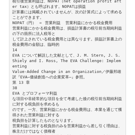
税引後営業利益は、NOPAT（net operation profit aft
er tax）とも呼ばれます。NOPATは損益
計算書には掲載されていませんが、次の計算式によって求める
ことができます。
NOPAT（円） ＝ 営業利益 ­ 営業利益にかかる税金費用
営業利益にかかる税金費用は、損益計算書の税引前当期純利益
の下の箇所に法人税等と
して計上されている税金費用とは異なります。損益計算書上の
税金費用の金額は、臨時的
14
EVA について解説した文献として、J. M. Stern, J. S.
Shiely and I. Ross, The EVA Challenge: Implem
enting
Value-Added Change in an Organization／伊藤邦雄
訳『EVA―価値創造への企業変革―』参照。
第 13 章
38
EVA とプロフォーマ利益
な項目や非経常的な項目を全て考慮した後の税引前当期純利益
に対する税負担を求めるも
のです。一方、営業利益にかかる税金費用は、本業を通じて獲
得された営業利益に対する
税負担を計算したものとなります。
営業利益に対する税負担のみを営業利益から差し引く理由は、
株主だけではなく債権者