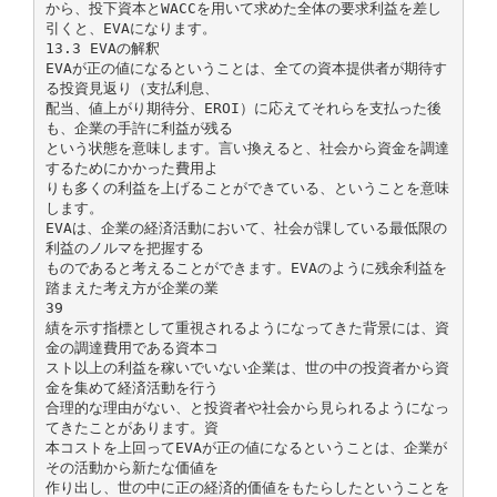
から、投下資本とWACCを用いて求めた全体の要求利益を差し
引くと、EVAになります。
13.3 EVAの解釈
EVAが正の値になるということは、全ての資本提供者が期待す
る投資見返り（支払利息、
配当、値上がり期待分、EROI）に応えてそれらを支払った後
も、企業の手許に利益が残る
という状態を意味します。言い換えると、社会から資金を調達
するためにかかった費用よ
りも多くの利益を上げることができている、ということを意味
します。
EVAは、企業の経済活動において、社会が課している最低限の
利益のノルマを把握する
ものであると考えることができます。EVAのように残余利益を
踏まえた考え方が企業の業
39
績を示す指標として重視されるようになってきた背景には、資
金の調達費用である資本コ
スト以上の利益を稼いでいない企業は、世の中の投資者から資
金を集めて経済活動を行う
合理的な理由がない、と投資者や社会から見られるようになっ
てきたことがあります。資
本コストを上回ってEVAが正の値になるということは、企業が
その活動から新たな価値を
作り出し、世の中に正の経済的価値をもたらしたということを