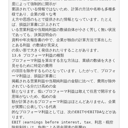
度によって強制的に開示が
要請されている情報ではないため、計算の方法や名称も多種多
様であり、企業の様々な考
え方や思惑のもとで提供された情報となっています。たとえ
ば、損益計算書に計上されて
いる営業利益や当期純利益の数値自体が小さく芳しく無い状況
であっても、決算説明会の
資料や年次報告書の中で、企業が独自の計算方法で算出した
とある利益 の数値が見栄え
の良い形で大きく発信されたりすることがあります。
13.6 プロフォーマ利益の種類
プロフォーマ利益を算出する主な方法は、業績の数値を大きく
見せるために特定の費用
の項目を除外するものとなっています。したがって、プロフォ
ーマ利益は、損益計算書に
掲載される営業利益や当期純利益の金額に比べて、費用が除外
されている分だけ高めの金
額となります。低いプロフォーマ利益は敢えて任意で開示する
意味がないため、低めの金
額が計算されるプロフォーマ利益はほとんどありません。企業
が実際に公表している代表
的なプロフォーマ利益としては、次のEBITやEBITDAなどがあ
ります。
EBIT（earnings before interest, tax、利息・税控
除前利益）は、負債による資金調達の影響や