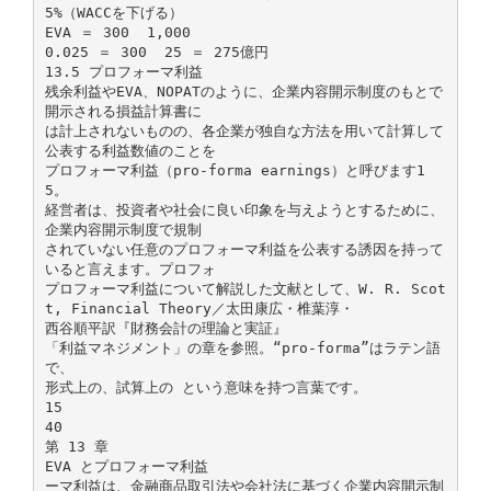
5%（WACCを下げる）
EVA ＝ 300 ­ 1,000
0.025 ＝ 300 ­ 25 ＝ 275億円
13.5 プロフォーマ利益
残余利益やEVA、NOPATのように、企業内容開示制度のもとで
開示される損益計算書に
は計上されないものの、各企業が独自な方法を用いて計算して
公表する利益数値のことを
プロフォーマ利益（pro-forma earnings）と呼びます1
5。
経営者は、投資者や社会に良い印象を与えようとするために、
企業内容開示制度で規制
されていない任意のプロフォーマ利益を公表する誘因を持って
いると言えます。プロフォ
プロフォーマ利益について解説した文献として、W. R. Scot
t, Financial Theory／太田康広・椎葉淳・
西谷順平訳『財務会計の理論と実証』
「利益マネジメント」の章を参照。“pro-forma”はラテン語
で、
形式上の、試算上の という意味を持つ言葉です。
15
40
第 13 章
EVA とプロフォーマ利益
ーマ利益は、金融商品取引法や会社法に基づく企業内容開示制