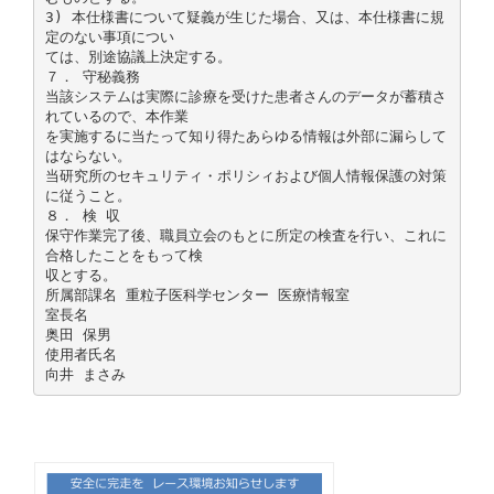
3) 本仕様書について疑義が生じた場合、又は、本仕様書に規
定のない事項につい
ては、別途協議上決定する。
７． 守秘義務
当該システムは実際に診療を受けた患者さんのデータが蓄積さ
れているので、本作業
を実施するに当たって知り得たあらゆる情報は外部に漏らして
はならない。
当研究所のセキュリティ・ポリシィおよび個人情報保護の対策
に従うこと。
８． 検 収
保守作業完了後、職員立会のもとに所定の検査を行い、これに
合格したことをもって検
収とする。
所属部課名 重粒子医科学センター 医療情報室
室長名
奥田 保男
使用者氏名