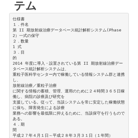
テム
仕様書
１．件名
第 II 期放射線治療データベース統計解析システム(Phase
2）一式の保守
２．数量
1 式
３．目
的
2014 年度に導入・設置されている第 II 期放射線治療デー
タベース統計解析システムは、
重粒子医科学センター内で稼働している情報システム群と連携
し、
放射線治療／重粒子治療
に関する情報の蓄積、管理、運用のために２４時間３６５日稼
働し、病院の診療及び研究を
支援している。従って、当該システムを常に安定した稼働状態
に保ち、障害発生による診療
業務への影響を最低限に抑えるために、当該保守を行うもので
ある。
４．期
間
平成２７年４月１日～平成２８年３月３１日（１年間）