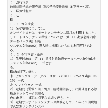
５．履行場所
放射線医学総合研究所 重粒子治療推進棟 地下サーバ室、
２Ｆ医療情報室
６．仕
様
６．１ 保守環境
1) 保守環境については、
オンサイトまたはリモートメンテナンス環境を利用すること。
リモートメンテナンス環境については、第 II 期放射線治療
データベース統計解析
システム(Phase2）導入時に構築したものを利用可能であ
る。
６．２ 保守内容・条件
1) 保守対象は、第 II 期放射線治療データベース統計解析
システム(Phase2）一式とす
る。
構成は以下の通り。
① セカンダリ・データベースサーバ(DELL PowerEdge R6
20) 一式
② ソフトウェア 一式
2) 定期的（通常１回／隔月・臨時開催あり）に開催される診
療系ネットワーク調整会
合に出席し、運営に必要な協議を行うこと。
3) 定期オンサイトメンテナンス業務として、１年に１回現地
での定期メンテナンス作