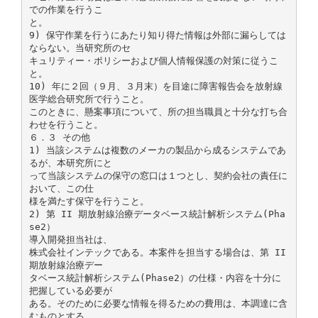
での作業を行うこ
と。
9) 保守作業を行うにあたり知り得た情報は外部に漏らしては
ならない。当研究所のセ
キュリティー・ポリシーおよび個人情報保護の対策に従うこ
と。
10) 年に２回（９月、３月末）を目途に障害報告会を放射線
医学総合研究所で行うこと。
このときに、懸案事項について、所の担当職員と十分な打ち合
わせを行うこと。
６．３ その他
1) 当該システムは複数のメーカの製品から成るシステムであ
るが、本研究所にと
って当該システムの保守の窓口は１つとし、契約会社の責任に
おいて、この仕
様を満たす保守を行うこと。
2) 第 II 期放射線治療データベース統計解析システム(Pha
se2）
導入開発担当社は、
株式会社インテックである。本案件を担当する場合は、第 II
期放射線治療デー
タベース統計解析システム(Phase2）の仕様・内容を十分に
把握している必要が
ある。そのために必要な情報を得るための費用は、本調達に含
むものとする。