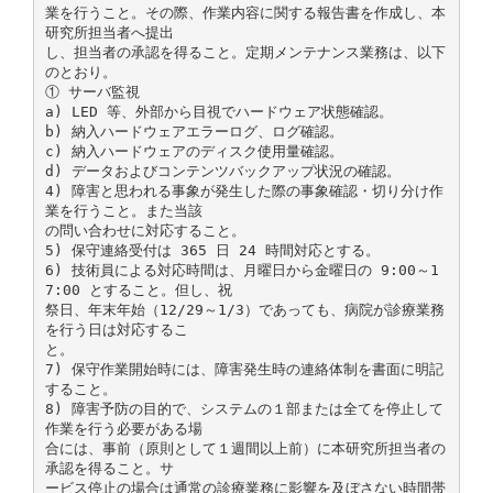
業を行うこと。その際、作業内容に関する報告書を作成し、本
研究所担当者へ提出
し、担当者の承認を得ること。定期メンテナンス業務は、以下
のとおり。
① サーバ監視
a) LED 等、外部から目視でハードウェア状態確認。
b) 納入ハードウェアエラーログ、ログ確認。
c) 納入ハードウェアのディスク使用量確認。
d) データおよびコンテンツバックアップ状況の確認。
4) 障害と思われる事象が発生した際の事象確認・切り分け作
業を行うこと。また当該
の問い合わせに対応すること。
5) 保守連絡受付は 365 日 24 時間対応とする。
6) 技術員による対応時間は、月曜日から金曜日の 9:00～1
7:00 とすること。但し、祝
祭日、年末年始（12/29～1/3）であっても、病院が診療業務
を行う日は対応するこ
と。
7) 保守作業開始時には、障害発生時の連絡体制を書面に明記
すること。
8) 障害予防の目的で、システムの１部または全てを停止して
作業を行う必要がある場
合には、事前（原則として１週間以上前）に本研究所担当者の
承認を得ること。サ
ービス停止の場合は通常の診療業務に影響を及ぼさない時間帯