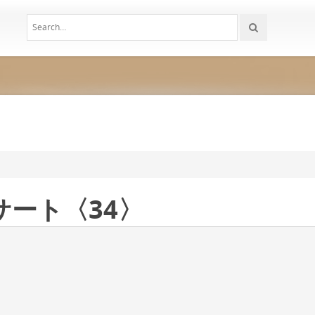
ート〈34〉