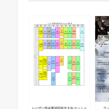
レーザー学会第35回年次大会 セッショ
ラ