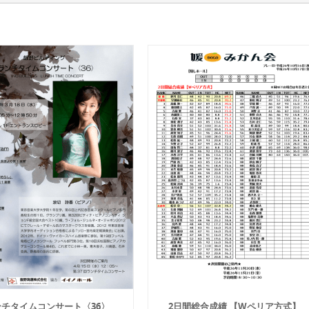
ンチタイムコンサート〈36〉
2日間総合成績 【Wペリア方式】