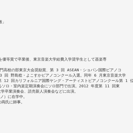
雄」
を優等賞で卒業後、東京音楽大学給費入学奨学生として器楽専
部門高校の部東京大会奨励賞、第 3 回 ASEAN・ショパン国際ピアノコ
 3 回 野島稔・よこすかピアノコンクール入選。同年 6 月東京音楽大学
 年第 12 回カリフォルニア国際ヤング・アーティストピアノコンクール第 1 
ソロ・室内楽定期演奏会にソロ部門で出演。2012 年度第 11 回東
大学卒業演奏会、読売新人演奏会などに出演。
アノ）に在学中。
の両氏に師事。