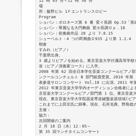
12 時 05 分～12 時 50 分
場
所：飯野ビル 1Ｆエントランスロビー
Program
ショパン：ポロネーズ第 6 番 変イ長調 Op.53「英
ショパン：華麗なる大円舞曲 変ホ長調Ｏｐ．18
ショパン：前奏曲作品 28 より 7.8.15
シューベルト：4 つの即興曲Ｄ935 より第 1.2.4
朝倉
すみれ（ピアノ）
千葉県出身。
3 歳よりピアノを始める。東京音楽大学付属高等学校
攻（ピアノ演奏家コース）に入学。
2008 年第 62 回全日本学生音楽コンクールピアノ
ンクールコンチェルト B 部門銀賞受賞。2010 年第
表参道サロンコンサート Vol.10 に出演。2011
2012 年東京音楽大学学内オーディション合格者による
京音楽大学コンクールピアノ部門第 1 位。東京音楽
現在、東京音楽大学大学院器楽専攻鍵盤楽器領域(ピ
これまでに上田京氏に師事。現在、石井克典、野島稔
主催：
協力：
次回開催のご案内
2 月 18 日（水）12：05～