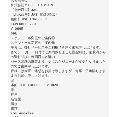
お客様各位
株式会社ＭＯＬ ＪＡＰＡＮ
【北米西岸】JAS
【北米西岸】JAS 航路(輸出)
輸出) MOL EXPLORER
EXPLORER V.0
V.069E
69E
スケジュール変更のご案内⑤
スケジュール変更のご案内⑤
平素は、弊社サービスをご利用頂き厚く御礼申し上げます。
さて、1 月 5 日付でご案内致しました題記船は、前航海から
の遅れ並びに米国西岸各港の
バース混雑の影響より、更にスケジュールが変更となりました
のでご案内申し上げます。
皆様には大変ご迷惑をお掛け致しますが、何卒ご了承賜ります
ようお願い申し上げます。
記
本船 MOL EXPLORER V.069E
港
神戸
名古屋
清水
東京
Los Angeles