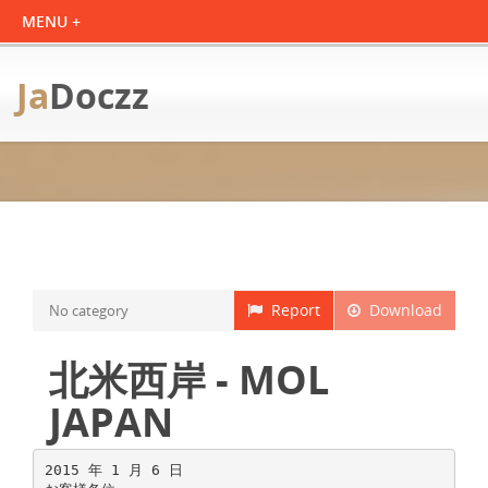
Ja
Doczz
Report
Download
No category
北米西岸 - MOL
JAPAN
2015 年 1 月 6 日