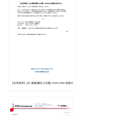
【北米西岸】JAS 航路(輸出入共通) OAKLAND 抜港の