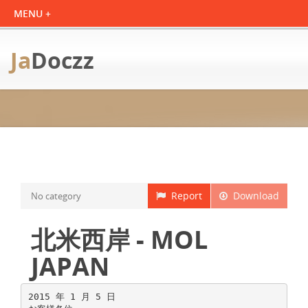
Ja
Doczz
Report
Download
No category
北米西岸 - MOL
JAPAN
2015 年 1 月 5 日