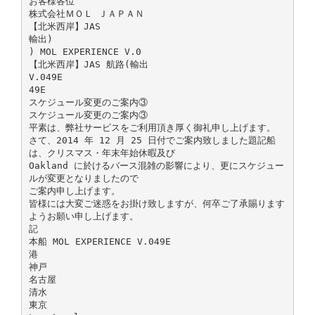
お客様各位
株式会社ＭＯＬ ＪＡＰＡＮ
【北米西岸】JAS
輸出)
) MOL EXPERIENCE V.0
【北米西岸】JAS 航路(輸出
V.049E
49E
スケジュール変更のご案内③
スケジュール変更のご案内③
平素は、弊社サービスをご利用頂き厚く御礼申し上げます。
さて、2014 年 12 月 25 日付でご案内致しました題記船
は、クリスマス・年末年始休暇及び
Oakland に於けるバース混雑の影響により、更にスケジュー
ルが変更となりましたので
ご案内申し上げます。
皆様には大変ご迷惑をお掛け致しますが、何卒ご了承賜ります
ようお願い申し上げます。
記
本船 MOL EXPERIENCE V.049E
港
神戸
名古屋
清水
東京