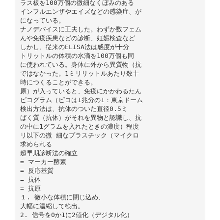
ラス板を100万個の微細なくぼみのある
インフルエンザやエイズなどの感染症、が
になっている。
ナノデバイスに工夫した。わずか数フェム
んや免疫疾患などの診断、妊娠検査など
しかし、従来のELISA法は感度が十分
トリットルの体積の水滴を100万個も同
に使われている。身体に外から異質物（抗
ではなかった。1ミリリットルあたり数十
時につくることができる。
原）が入っていると、免疫にかかわるたん
ピコグラム（ピコは1兆分の1：東京ドーム
検出方法は、抗体のついた直径0.5ミ
ぱく質（抗体）がそれを異物と認識し、抗
の中に1グラムを入れたときの濃度）程度
リ以下の微 細なプラスチック（マイクロ
求められる
超早期診断法の確立
= マーカー酵素
= 反応基質
= 抗体
= 抗原
１. 微小な体積に閉じ込め、
大幅に濃縮して検出。
2. 信号を0か1に2値化（デジタル化）