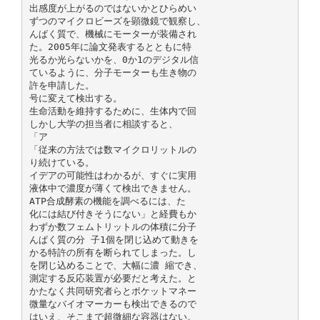
出感度が上がるのではないかとひらめい
ずつのマイクロビーズを顕微鏡で観察し、
んぱく質で、機械にモーターが装備され
た。2005年に論文発表するとともに特
光るか光らないかを、0か1のデジタル信
ているように、分子モーターも生き物の
許を申請した。
号に変えて検出する。
生命活動を維持するために、生体内で回
しかし大学の担当者に相談すると、
「ア
「従来の方法では数マイクロリットルの
り続けている。
イデアの可能性はわかるが、すぐに実用
液体中で濃度が薄くて検出できません。
ATP合成酵素の機能を調べるには、た
化には結び付きそうにない」と経費もか
わずか数フェムトリットルの体積に分子
んぱく質の分 子1個を閉じ込めて動きを
かる特許の所有を断られてしまった。し
を閉じ込めることで、大幅に濃 縮でき、
測定する反応装置が必要だと考えた。と
かたなく共同研究者らとポケットマネー
微量なバイオマーカーも検出できるので
はいえ、そこまで超微細な容器はない。