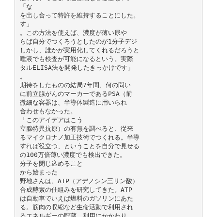
「な
を出し合って特許を維持することにした。
す」
。この方法を使えば、濃度が薄い尿や
らば自分でつくろうとしたのが1分子デジ
しかし、誰かが実用化してくれるだろうと
唾液でも検査が可能になるという。実際
タルELISA法を開発したきっかけです」
。
期待をしたものの結局7年間、何の問い
に前立腺がんのマーカーであるPSA（前
微細な容器は、半導体製造に用いられ
合わせもなかった。
「このアイデアはこう
立腺特異抗原）の有無を調べると、従来
るマイクロナノ加工技術でつくれる。半導
すれば役立つ、ということを自分で見せる
の100万倍薄い濃度でも検出できた。
分子を閉じ込めること
から始まった
野地さんは、ATP（アデノシン三リン酸）
合成酵素の仕組みを研究してきた。ATP
は自動車でいえば燃料のガソリンにあた
る。筋肉の収縮など生命活動で利用され
るエネルギーの貯蔵、利用にかかわり、