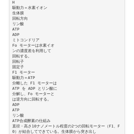
H
駆動力＝水素イオン
生体膜
回転方向
リン酸
ATP
ADP
ミトコンドリア
Fo モーターは水素イオ
ンの濃度差を利用して
回転する。
回転子
固定子
F1 モーター
駆動力＝ATP
分離した F1 モーターは
ATP を ADP とリン酸に
分解し、Fo モーターと
は逆方向に回転する。
ADP
ATP
リン酸
ATP合成酵素の仕組み
直径・高さ10ナノメートル程度の2つの回転モーター（F1、F
0）が結合してできている。生体膜から突き出し