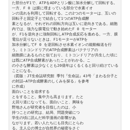
た部分がF1で、ATPをADPとリン酸に加水分解して回転する。
一方、F 0 は膜に埋まっている部分で水素イオ
ンの流れを利用して回転する。この2つのモーターは、互いの
回転子と固定子とで結合して1つのATP合成酵
素となるが、それぞれの回転方向は互いに逆向きである。細胞
内では、強力な膜電位で動き始めたF 0 モーター
が、F1を逆向きに強制回転しATP合成反応を進める。一方、膜
電位が足りないときは、F1モーターがATPを
加水分解してF 0 を逆回転させ水素イオンの能動輸送を行
う。ミトコンドリアのATP合成酵素はバクテリアの
細胞膜にあるものと似ており、ミトコンドリアが共生した頃に
は既にATP合成酵素があったことがわかる。こ
の小さな酵素は少なくとも20億年はくるくると回り続けている
ことになる。
（図版：JT生命誌研究館 季刊『生命誌』43号「まわる分子と
の対話―ATP合成酵素のしくみを探る」を参考
に作成）
面白いことを追求する
とをすること。集中力も高まります。たと
え回り道になっても、面白いこと、興味を
野地さんが研究者を目指したのは、小
持つことの研究は、結局、問題突破につ
学生の頃に読んだ科学漫画の影響があ
ながります。若い人たちにも目先にとらわ
る。主人公の博士が自然界の秘密をさぐ