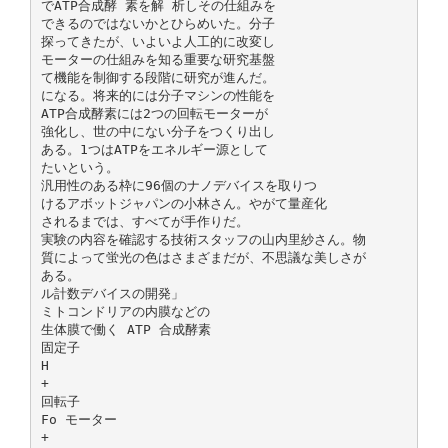
でATP合成酵 素を解 析しその仕組みを
できるのではないかとひらめいた。分子
探ってきたが、いよいよ人工的に改変し
モーターの仕組みを知る重要な研究基盤
て機能を制御する段階に研究が進んだ。
になる。将来的には分子マシンの性能を
ATP合成酵素には2つの回転モーターが
強化し、世の中にない分子をつくり出し
ある。1つはATPをエネルギー源として
たいという。
汎用性のある枠に96個のナノデバイスを取りつ
けるアボットジャパンの小林さん。やがて量産化
されるまでは、すべてが手作りだ。
実験の内容を確認する技術スタッフの山内里紗さん。物
質によって蛍光の色はさまざまだが、不思議な美しさが
ある。
ル計数デバイスの開発」
ミトコンドリアの内膜などの
生体膜で働く ATP 合成酵素
固定子
H
+
回転子
Fo モーター
+