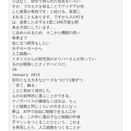
りはなく、研究で得られた知見をいろい
すが、プロセスを知ることでアイデアが生
した装置が有効です」と続ける。装置に
まれることもあります。ですから人の行き
は、改変した分子を1度に100万個も閉
来を大切にしています」。
じ込められるため、そこから機能の良い
将来まで
役に立つ研究をしたい
分子モーターから
人工細胞へ
イギリスからの研究員のオリバーさんが持ってい
るのが開発したナノデバイスだ。
10
January 2015
目印となる大きなビーズをつけて1個ずつ
「見て、触る」
ことに初めて成功した。
ものを効率的に選ぶことができる。
ナノデバイスの微細なくぼみは、ちょ
うど細胞と同じくらいの大きさになっ
夢は、ATPで自由に制御できる人工分
ている。この中に遺伝子など細胞の中身
子マシンをつくることだという。これま
を再現したら、人工細胞をつくることが