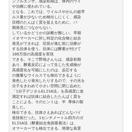
ンフルエンザ。感染初期は、体内のウイ
や治療に使われている。
となる。これでは、ウイルスやがんの超早
ルス量が少ないため検出しにくく、感染
目標のたんぱく質を捉えるために、バ
期発見につながらない。
しているかどうかの診断が難しい。早期
イオマーカーに対し特定の化合物と結合
発見ができれば、症状が進む前に治療が
する抗体を使う。抗体には酵素が付けて
100万倍の高感度を実現
できる。そこで野地さんらは、感染初期
あり、酵素反応によって生じた生成物が
高感度化を可能にしたのは、反応する
の微量なウイルスでも検出できるように
発色したり発光したりするので、その光を
分子をきわめて小さい空間に閉じ込めた
「1分子デジタルELISA法」を高感度に改
測定すれば抗体に結合したたんぱく質を
ことによる。そのヒントは、半 導体の製
良した。
検出できる。抗体さえあればどんなバイ
造技術だった。1センチメートル四方のガ
ELISA法（酵素結合免疫吸着法）は、
オマーカーでも検出できる、簡便な装置