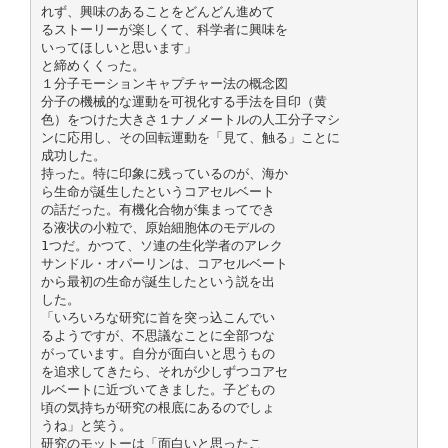
れず、興味のあることをどんどん進めて
るストーリーが楽しくて、科学者に興味を
いってほしいと思います」
と締めくくった。
１分子モーションキャプチャー法の概念図
分子の機械的な運動を可視化する手法を目印（黄
色）をつけた大きさ１ナノメートルの人工分子マシ
ンに応用し、その回転運動を「見て、触る」ことに
成功した。
持った。特に印象に残っているのが、海か
ら生命が誕生したというコアセルベート
の話だった。有機化合物が集まってでき
る液状の小粒で、原始細胞体のモデルの
1つだ。かつて、ソ連の生化学者のアレク
サンドル・オパーリンは、コアセルベート
から最初の生命が誕生したという説を出
した。
「いろいろな研究に首を突っ込こんでい
るようですが、不思議なことに全部つな
がっています。自分が面白いと思うもの
を追求してきたら、それが少しずつコアセ
ルベートに近づいてきました。子どもの
頃の気持ちが研究の根底にあるのでしょ
うね」と笑う。
研究のモットーは「面白いと思ったこ