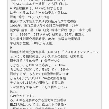
「生体のエネルギー通貨」とも呼ばれる。
ATP合成酵素は、ATPが分解するとき
に発生するエネルギーを効率よく運動エ
野地 博行 のじ・ひろゆき
東京大学大学院工学系研究科応用化学専攻教授
1993年、東京工業大学生命理工学部卒業。97年、
同大学 総合 理 工学 研究 科博士課程 修了。博士（理
学）。2000年、JSTさきがけ研究員。01年、東京大
学生産技術研究所助教授。05年、大阪大学産業科
学研究所教授。10年から現職。
9
戦略的創造研究推進事業（CREST）「プロセスインテグレーシ
ョンによる機能発現ナノシステムの創製」研究領域
研究課題「生体分子 1 分子デジタ
しかない」とCRESTに応募し、2010年
ろな視点で展開しているだけです。1分子
回転するが、もう1つは細胞膜の間のイオ
から1分子デジタルELISA法の開発を始
デジタルELISA法の開発も、必要に迫
ンの流れをエネルギーにして回転してい
めた。
られたからです」。
る。ATPを分解する方を逆方向に無理や
ELISA法については、低コストで診断・
り回転させると、分解生成物からATPを