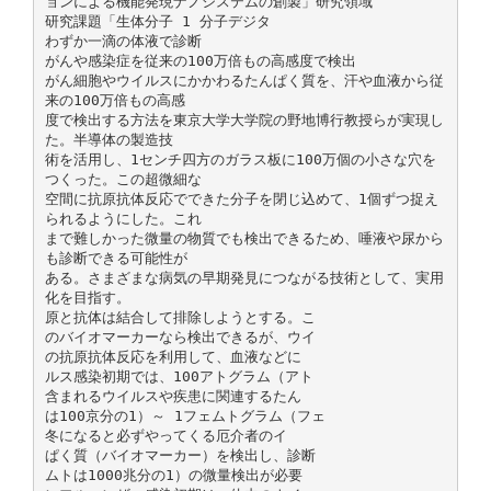
ョンによる機能発現ナノシステムの創製」研究領域
研究課題「生体分子 1 分子デジタ
わずか一滴の体液で診断
がんや感染症を従来の100万倍もの高感度で検出
がん細胞やウイルスにかかわるたんぱく質を、汗や血液から従
来の100万倍もの高感
度で検出する方法を東京大学大学院の野地博行教授らが実現し
た。半導体の製造技
術を活用し、1センチ四方のガラス板に100万個の小さな穴を
つくった。この超微細な
空間に抗原抗体反応でできた分子を閉じ込めて、1個ずつ捉え
られるようにした。これ
まで難しかった微量の物質でも検出できるため、唾液や尿から
も診断できる可能性が
ある。さまざまな病気の早期発見につながる技術として、実用
化を目指す。
原と抗体は結合して排除しようとする。こ
のバイオマーカーなら検出できるが、ウイ
の抗原抗体反応を利用して、血液などに
ルス感染初期では、100アトグラム（アト
含まれるウイルスや疾患に関連するたん
は100京分の1）～ 1フェムトグラム（フェ
冬になると必ずやってくる厄介者のイ
ぱく質（バイオマーカー）を検出し、診断
ムトは1000兆分の1）の微量検出が必要