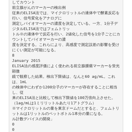
してカウント
前立腺がんのマーカーの検出例
従来のELISA法では、マイクロリットルの液体中で酵素反応を
行い、信号変化をアナログに
測定しバイオマーカーの濃度を決定している。一方、1分子デ
ジタルELISA法ではフェムトリッ
トル※の液体中で反応を行い、2値化した信号を1分子ごとにカ
ウントしてバイオマーカーの濃
度を決定する。これらにより、高感度で測定誤差の影響を受け
にくい測定が可能になる。
8
January 2015
ELISA法の感度評価によく使われる前立腺腫瘍マーカーを蛍光
顕微
鏡で観察した結果。検出下限値は、なんと60 ag/mL。これ
は、1mL
の検体中にわずか1200分子のマーカーが存在することに相当
し、従
来のELISA法と比較して検出下限値を100万倍向上させた。
（1ag/mLは1ミリリットルあたり1アトグラム）
※マイクロリットルの量を東京ドームだとすると、フェムトリ
ットルは1リットルのペットボトル1本分の量になる。
ル計数デバイスの開発」
0
0