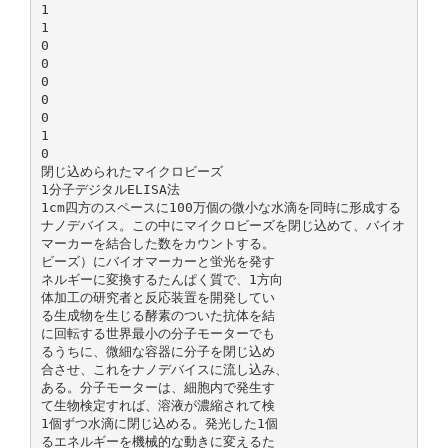
1
1
0
0
0
0
0
1
0
閉じ込められたマイクロビーズ
1分子デジタルELISA法
1cm四方のスペースに100万個の微小な水滴を同時に形成する
ナノデバイス。この中にマイクロビーズを閉じ込めて、バイオ
マーカーを結合した数をカウントする。
ビーズ）にバイオマーカーと蛍光を発す
ネルギーに変換するたんぱく質で、1方向
体加工の研究者と反応装置を開発してい
る生成物を生じる酵素のついた抗体を結
に回転する世界最小の分子モーターでも
るうちに、微細な容器に分子を閉じ込め
合させ、これをナノデバイスに流し込み、
ある。分子モーターは、細胞内で発生す
て生物検定すれば、溶液が濃縮されて検
1個ずつ水滴に閉じ込める。発光した1個
るエネルギーを機械的な動きに変えるた