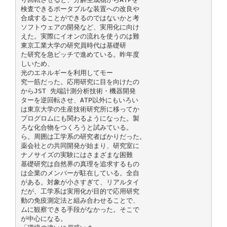
検査できるポータブルな装置への改良や
合成することができるのではないかと考
ソフトウェアの開発など、実用化に向け
えた。実際にイオンの流れを使うのは難
東京工業大学の研究員時代は基礎研
た研究を急ピッチで進めている。昨年度
しいため、
光のエネルギーを利用してモー
究一筋だった。応用研究に目を向けたの
からJST 先端計測分析技術・機器開発
ターを逆回転させ、ATP以外にもいろい
は東京大学の生産技術研究所に移ってか
プログロムにも関わるようになった。製
ろな化合物をつくろうと試みている。
ら。周囲は工学系の研究者ばかりだった。
薬会社との共同開発が始まり、研究室に
ナノサイズの実験にはさまざまな困難
基礎研究は自然界の真理を追求するもの
は企業のメンバーが駐在している。全自
がある。対象が小さすぎて、リアルタイ
だが、工学系は実用化が目的で応用研究
動の免疫測定法と組み合わせることで、
ムに観察できる手段がなかった。そこで
が中心になる。