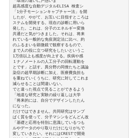
「環境の違いに戸惑いま
超高感度な自動デジタルELISA 検査シ
「1分子モーションキャプチャー法」を開
したが、やがて、お互いに目指すところは
ステムを開発する。現在の診断に用いら
発した。これは、分子のエネルギー変換
共通だと気がつきました。それは、将来
れている一般的な免疫測定法に比べ、約
のふるまいを顕微鏡で観察するもので、
まで人の役に立つ研究をしたいというこ
1万倍以上も感度が向上する。疾病や感
１ナノメートルの人工分子の回転運動を
とです」と話す。異分野の同僚たちと議論
染症の超早期診断に加え、医療費負担も
を重ねていくうちに、研究に対してこれま
減らせることは間違いない。
でと違った視点で見ることができるよう
「地道な研究と実験の繰り返しは大学
「将来的には、自分でデザインしたたん
になった。
だけではできません。共同研究はサンプ
ぱく質を使って、分子マシンをどんどん改
「基礎と応用を特別に意識しているつも
ルやデータのやり取りだけになりがちで
変していきたい。それにはCRESTで開発