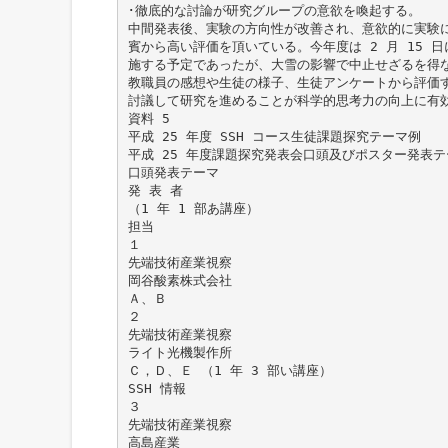
･徹底的な討論が研究グループの意欲を喚起する。
中間発表後、実験の方向性が改善され、意欲的に実験
賓から高い評価を頂いている。今年度は 2 月 15 
施する予定であったが、大雪の影響で中止せざるを得な
教職員の感想や生徒の様子、生徒アンケートから評価
討議して研究を進めることが科学的思考力の向上に有
資料 5
平成 25 年度 SSH コース生徒課題探究テーマ例
平成 25 年度課題探究発表会口頭及びポスター発表テー
口頭発表テーマ
発 表 者
（1 年 1 部あ講座）
担当
１
先端技術産業視察
岡谷酸素株式会社
Ａ、Ｂ
２
先端技術産業視察
ライト光機製作所
Ｃ，Ｄ、Ｅ （1 年 3 部い講座）
SSH 情報
３
先端技術産業視察
高島産業