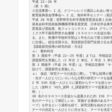
平成 22～26 年
（第 3 期）
ス交流事業へ 1 点、クリーンレイク諏訪ふれあい祭り 
教育振興基金理事会へ 2 点、海外科学セミナー（英
平成 26 年度：長野県学生科学賞教育委員会賞１点
発表会科学技術振興機構理事長賞受賞、日本化学会東
受賞及び奨励賞、鳥フォトコンテスト 2014 グラン
ミクス甲子園長野県大会優勝（ＳＳＨコース生徒出場
る。また、附属中学校科学部は１年生のみで第２回科
に出場し、総合全国９位、実技競技②部門全国２位を
【課題探究指導の研究内容・方法】
ａ） 教科科目
第 3 期前半（平成 22～25 年度）までは、学校
課題探究を実施した（2 年次 2 単位、3 年次 1 単
第 3 期後半（平成 26 年度）は、学校設定教科「
設けて、課題探究を実施した。
ａ） 仮説「研究テーマの決定に際し、丁寧な指導が
・先ず一人ひとりにいろいろな分野の研究テーマを提
2 年 SSH 生徒一人ひとりに最初からテーマを絞ら
した（資料２「H25_資料 2_課題探究テーマ提案及び
例」）。
30 名のＳＳＨコース生徒から提案された約 150 
生のテーマとして相応しいか、実施する価値のあるテ
ープ）を作るという過程を経て、探究活動を始めさせた
テーマの決定を一人ひとりに任せると、テーマを決定