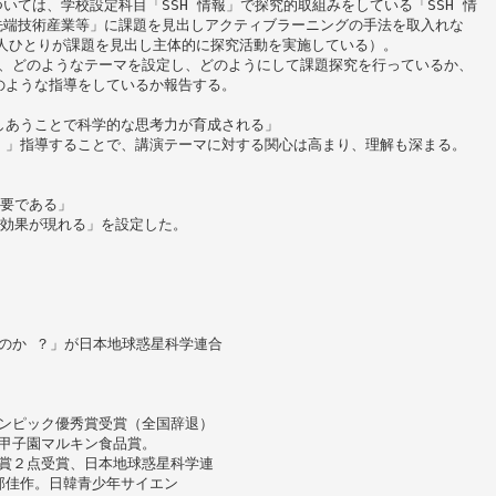
いては、学校設定科目「SSH 情報」で探究的取組みをしている「SSH 情
先端技術産業等」に課題を見出しアクティブラーニングの手法を取入れな
人ひとりが課題を見出し主体的に探究活動を実施している）。
て、どのようなテーマを設定し、どのようにして課題探究を行っているか、
のような指導をしているか報告する。
しあうことで科学的な思考力が育成される」
）」指導することで、講演テーマに対する関心は高まり、理解も深まる。
重要である」
と効果が現れる」を設定した。
いのか ？」が日本地球惑星科学連合
リンピック優秀賞受賞（全国辞退）
オ甲子園マルキン食品賞。
良賞２点受賞、日本地球惑星科学連
部佳作。日韓青少年サイエン