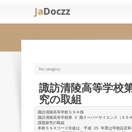
Ja
Doczz
No category
諏訪清陵高等学校第
究の取組
諏訪清陵高等学校ＳＳＨ係
諏訪清陵高等学校第 3 期スーパーサイエンス（ＳＳ
課題探究の取組
本校ＳＳＨコース生徒は、平成 25 年度は学校設定