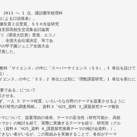
2013 へ 1 点、諏訪圏学校理科
語による口頭発表）。
他優良賞２点受賞、ＳＳＨ生徒研究
海支部高校生交流集会討論賞
プリ（環境大臣賞）受賞、エコノ
）、全国大会出場決定、等であ
学の甲子園ジュニア全国大会
受賞した。
設定教科「サイエンス」の中に「スーパーサイエンス（ＳＳ）」3 単位を設けて
位）。
サイエンス」の中に「ＳＳ」2 単位とは別に「理数課題研究」1 単位を新たに
重要である」について
案させる。
せず、一人 5 テーマ程度、いろいろな分野のテーマを提案させるように
先行研究の調査用紙」、資料３「H25_資料 3_課題探究テーマ報告
テーマについて、提案理由の発表、テーマの妥当性（研究可能か、高校
ーマか）の検討を経て、実際に実施するテーマを絞り、研究班（グル
（資料４「H25_資料 4_課題探究推薦テーマの検討会資料」）。
できない者がいるが、この取組みを実施することで、各自がテーマ