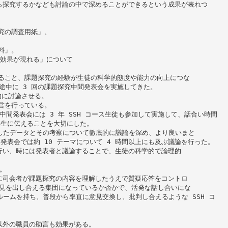
ら探究するかなども討論の中で深めることができるという成果が表れつ
研究の調査用紙」、
料」。
と効果が現れる」について
にすること、課題探究の経験が生徒の科学的態度や能力の向上につな
途中に 3 回の課題探究中間発表会を実施してきた。
的に討論させる。
運営を行っている。
の中間発表会には 3 年 SSH コース生徒も参加して実施して、話合い時間
年生に伝えることを大切にした。
表したデータとその考察について徹底的に議論を深め、より良いまと
間発表会では約 10 テーマについて 4 時間以上にも及ぶ議論を行った。
行い、時には発表者と議論することで、生徒の科学的で論理的
。
に司会者が課題探究の内容を理解したうえで質疑応答をコントロ
意見を出し合える集団になっているか否かで、活発な話し合いにな
ルームを持ち、普段から率直に意見交換し、批判し合えるような SSH コ
以外の職員の助言も効果がある。