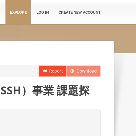
EXPLORE
LOG IN
CREATE NEW ACCOUNT
Report
Download
SSH）事業 課題探