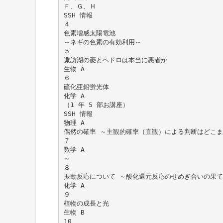
Ｆ、Ｇ、Ｈ
SSH 情報
４
色素増感太陽電池
～ネギの色素の有効利用～
５
諏訪湖の菱とヘドロは本当に悪者か
生物 A
６
硫化亜鉛蛍光体
化学 A
（1 年 5 部お講座）
SSH 情報
物理 A
偶然の確率 ～主観的確率（直観）による判断はどこ
７
数学 A
～
８
振動反応について ～酸化還元反応のせめぎ合いの果て
化学 A
９
植物の成長と光
生物 B
10