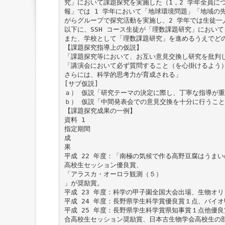
究」において課題探究を実施した（1，2 学年全員につ
報」では 1 学年において「地球環境問題」「地域の
がらグループで探究活動を実施し、2 学年では生徒一
以下に、SSH コース生徒が「理数課題研究」におい
また、学校として「理数課題研究」を進めるうえでど
【課題探究指導上の仮説】
「課題探究等において、お互い意見交換し研究を批判
「講演会において必ず質問すること（を心掛けるよう
さらには、科学的思考力が育成される」
[サブ仮説]
ａ） 仮説「研究テーマの決定に際し、丁寧な指導が
ｂ） 仮説「中間発表会での意見交換を十分に行うこ
【課題探究成果の一例】
資料 1
指定期間
成
果
平成 22 年度：「南極の気候で作る高野豆腐はうま
高校生セッション優良賞、
「アラスカ・オーロラ観測（５）
」が奨励賞。
平成 23 年度：科学の甲子園全国大会出場、生物オ
平成 24 年度：長野県学生科学賞優良賞１点、バイ
平成 25 年度：長野県学生科学賞県知事賞１点他優
合高校生セッション奨励賞、日本古生物学会高校生の