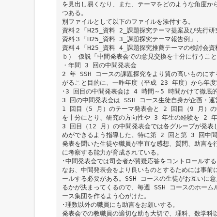
を見出し易くなり、また、テーマをどのような角度か
つある。
別ファイルとして以下のファイルを添付する。
資料２「H25_資料 2_課題探究テーマ提案及び先行
資料３「H25_資料 3_課題探究テーマ報告例」、
資料４「H25_資料 4_課題探究推薦テーマの検討会資
ｂ） 仮説「中間発表会での意見交換を十分に行うこ
・年間 3 回の中間発表会
2 年 SSH コースの課題探究をより質の高いもの
がること目的に、一昨年度（平成 23 年度）から年度
･3 回目の中間発表会は 4 時間～5 時間かけて徹底
3 回の中間発表会は SSH コース生徒自身が企画・
1 回目（5 月）のテーマ発表会と 2 回目（9 月）
を十分にとり、研究の方向性や 3 年生の経験を 2 
3 回目（12 月）の中間発表会では各グループが発
めができるよう指導した。特に第 2 回と第 3 回中
発表を聞いた生徒や職員が率直な感想、質問、助言を
に考察する能力が育成されている。
･中間発表会では司会者が質疑応答をコントロールする
なお、中間発表会をより良いものとするためには事前
ールする必要がある。SSH コースの生徒がお互いに
るかが決まってくるので、毎週 SSH コースのホーム
ース集団を作るよう心がけた。
･理数以外の職員にも助言をお願いする。
発表会での教職員の適切な助も大切で、理科、数学科