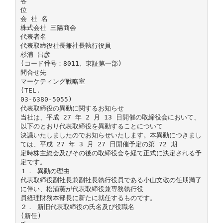
各
位
会 社 名
株式会社 三陽商会
代表者名
代表取締役社長兼社長執行役員
杉浦 昌彦
(コード番号：8011、東証第一部)
問合せ先
マーケティング戦略室
(TEL.
03-6380-5055)
代表取締役の異動に関するお知らせ
当社は、平成 27 年 2 月 13 日開催の取締役会において、
以下のとおり代表取締役を異動することについて
決議いたしましたのでお知らせいたします。本異動につきまし
ては、平成 27 年 3 月 27 日開催予定の第 72 期
定時株主総会及びその後の取締役会を経て正式に決定される予
定です。
１． 異動の理由
代表取締役副社長兼副社長執行役員である小山文敬の任期満了
に伴い、松浦薫が代表取締役兼専務執行役
員経理財務本部長に新たに就任するものです。
２． 新旧代表取締役の氏名及び役職名
(新任)