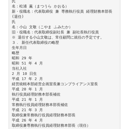
氏
名：松浦 薫（まつうら かおる）
新・役職名：代表取締役 兼 専務執行役員 経理財務本部長
(退任)
氏
名：小山 文敬（こやま ふみたか）
旧・役職名：代表取締役副社長 兼 副社長執行役員
※ 退任する小山文敬は、常任顧問に就任の予定です。
３． 新任代表取締役の略歴
生年月日
略歴
昭和 29 年
昭和 51 年 4 月
当社入社
2 月 10 日生
平成 17 年 2 月
経営統轄本部経営企画室長兼コンプライアンス室長
平成 20 年 1 月
執行役員経理財務本部長補佐
平成 21 年 1 月
常務執行役員経理財務本部長補佐
平成 21 年 3 月
取締役兼常務執行役員経理財務本部長
平成 26 年 4 月
取締役兼専務執行役員経理財務本部長（現任）