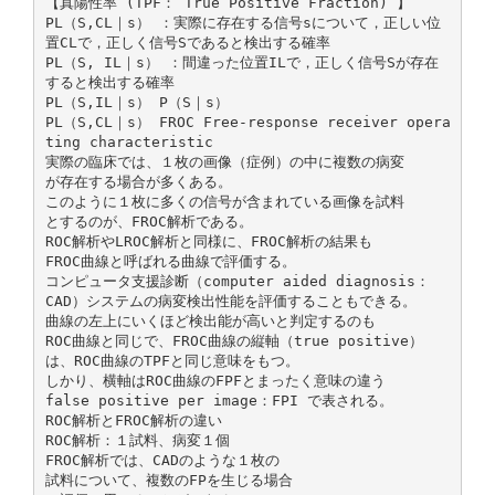
【真陽性率 (TPF： True Positive Fraction) 】
PL（S,CL｜s） ：実際に存在する信号sについて，正しい位
置CLで，正しく信号Sであると検出する確率
PL（S, IL｜s） ：間違った位置ILで，正しく信号Sが存在
すると検出する確率
PL（S,IL｜s） P（S｜s）
PL（S,CL｜s） FROC Free-response receiver opera
ting characteristic
実際の臨床では、１枚の画像（症例）の中に複数の病変
が存在する場合が多くある。
このように１枚に多くの信号が含まれている画像を試料
とするのが、FROC解析である。
ROC解析やLROC解析と同様に、FROC解析の結果も
FROC曲線と呼ばれる曲線で評価する。
コンピュータ支援診断（computer aided diagnosis：
CAD）システムの病変検出性能を評価することもできる。
曲線の左上にいくほど検出能が高いと判定するのも
ROC曲線と同じで、FROC曲線の縦軸（true positive）
は、ROC曲線のTPFと同じ意味をもつ。
しかり、横軸はROC曲線のFPFとまったく意味の違う
false positive per image：FPI で表される。
ROC解析とFROC解析の違い
ROC解析：１試料、病変１個
FROC解析では、CADのような１枚の
試料について、複数のFPを生じる場合