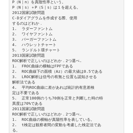
P（N｜n）を真陰性率という。
P（N｜s）＋P（S｜s）は１を超える。
2012国家試験問題
C-Dダイアグラムを作成する際、使用
するのはどれか．
1. ラダーファントム
2. ワイヤファントム
3. バーガーファントム
4. ハウレットチャート
5. ランドルト環チャート
2013国家試験問題
ROC解析で正しいのはどれか．2つ選べ.
1. FROC曲線の横軸はFPFである
2. ROC曲線下の面積（Az）の最大値は0.5である
3. LROC解析は信号の有無と位置も認知させる
解析法である
4. 平均ROC曲線に差があれば統計的有意差検
定は不要である
5. 正常100例のうち70例を正常と判断した時の特
異度は70%である
2011国家試験問題
ROC解析で正しいのはどれか．2つ選べ.
1. ROC曲線の横軸が真陽性率を表している。
2. t検定は観察者間の変動を考慮した検定法であ
る。