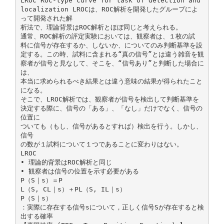
LROC ROC-type curve for task of detection and
localization LROCは、ROC解析を開発したグループによ
って開発された解
析法で、理論背景はROC解析とほぼ同じと考えられる。
通常、ROC解析の評定実験においては、観察者は、１枚の試
料に信号が存在するか、しないか、についてのみ判断基準を設
定する。この時、試料に含まれる“真の信号”とは違う雑音を観
察者が信号と見なして、そこを、“信号あり”と判断した場合に
は、
本当に求められるべき結果とは違う意味の結果が得られたこと
になる。
そこで、LROC解析では、観察者が信号を検出して判断基準を
決定する際に、信号の「ある」、「なし」だけでなく、信号の
位置に
ついても（もし、信号があるとすれば）検出を行う。しかし、
信号
の数が１試料について１つであることに変わりはない。
LROC
• 理論的背景はROC解析と同じ
• 観察者は信号の位置を示す必要がある
P（S｜s）＝P
L（S, CL｜s）＋PL（S, IL｜s）
P（S｜s）
：実際に存在する信号sについて，正しく信号Sが存在すると検
出する確率