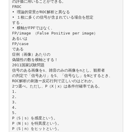
の評価に用いることができる。
FROC
• 理論的背景がROC解析と異なる
• １枚に多くの信号が含まれている場合を想定
する．
• 横軸がFPFではなく、
FP/image （False Positive per image）
あるいは
FP/case
である
症例（画像）あたりの
偽陽性の数を横軸とする！
2011国家試験問題
信号のある画像をs、雑音のみの画像をnとし、観察者
の判定で「信号あり」をS、「信号なし」をNとするとき、
ROC解析の刺激ー反応行列で正しいのはどれか。
2つ選べ。ただし、P（X｜x）は条件付確率である。
1.
2.
3.
4.
5.
P（S｜s）を感度という。
P（N｜s）を特異度という。
P（S｜n）をヒットという。