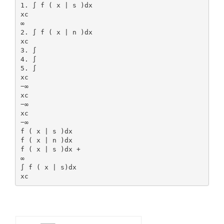
1. ∫ f ( x | s )dx
xc
∞
2. ∫ f ( x | n )dx
xc
3. ∫
4. ∫
5. ∫
xc
−∞
xc
−∞
xc
−∞
f ( x | s )dx
f ( x | n )dx
f ( x | s )dx +
∞
∫ f ( x | s)dx