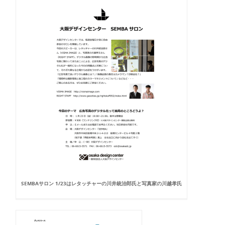
SEMBAサロン 1/23はレタッチャーの川井統治郎氏と写真家の川越孝氏