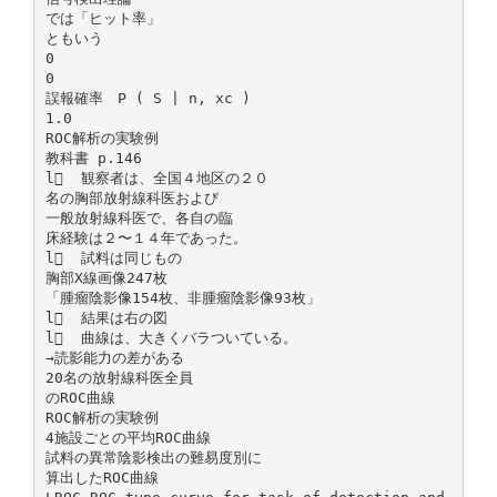
では「ヒット率」
ともいう
0
0
誤報確率 P ( S | n, xc )
1.0
ROC解析の実験例
教科書 p.146
l 観察者は、全国４地区の２０
名の胸部放射線科医および
一般放射線科医で、各自の臨
床経験は２〜１４年であった。
l 試料は同じもの
胸部X線画像247枚
「腫瘤陰影像154枚、非腫瘤陰影像93枚」
l 結果は右の図
l 曲線は、大きくバラついている。
→読影能力の差がある
20名の放射線科医全員
のROC曲線
ROC解析の実験例
4施設ごとの平均ROC曲線
試料の異常陰影検出の難易度別に
算出したROC曲線