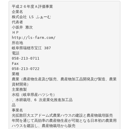
平成２６年度Ａ評価事業
企業名
株式会社 LS ふぁーむ
代表者
小坂井 雅次
ＨＰ
http://ls-farm.com/
所在地
岐阜県瑞穂市宝江 387
電話
058-213-0711
Fax
058-213-0722
業種
農業（農産物生産及び販売、農産物加工品開発及び製造、農業
資材開発）
主業務製
水稲（岐阜県産ハツシモ）
、水耕栽培、6 次産業化推進加工品
品
事業名
光拡散巨大エアドーム式農業ハウスの建設と農産物栽培販売
年間を通じて高効率の農産物生産が可能となる日本初の農業用
ハウスを建設し、農産物栽培から販売