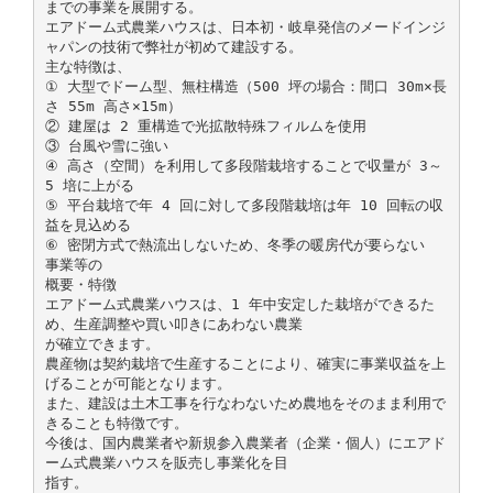
までの事業を展開する。
エアドーム式農業ハウスは、日本初・岐阜発信のメードインジ
ャパンの技術で弊社が初めて建設する。
主な特徴は、
① 大型でドーム型、無柱構造（500 坪の場合：間口 30m×長
さ 55m 高さ×15m）
② 建屋は 2 重構造で光拡散特殊フィルムを使用
③ 台風や雪に強い
④ 高さ（空間）を利用して多段階栽培することで収量が 3～
5 培に上がる
⑤ 平台栽培で年 4 回に対して多段階栽培は年 10 回転の収
益を見込める
⑥ 密閉方式で熱流出しないため、冬季の暖房代が要らない
事業等の
概要・特徴
エアドーム式農業ハウスは、1 年中安定した栽培ができるた
め、生産調整や買い叩きにあわない農業
が確立できます。
農産物は契約栽培で生産することにより、確実に事業収益を上
げることが可能となります。
また、建設は土木工事を行なわないため農地をそのまま利用で
きることも特徴です。
今後は、国内農業者や新規参入農業者（企業・個人）にエアド
ーム式農業ハウスを販売し事業化を目