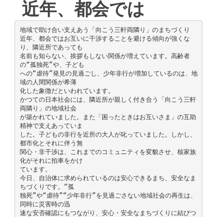
近年、都会では
地域で助け合い支えあう「向こう三軒両隣り」のまちづくり
近年、都会ではお互いに干渉することを避ける傾向が強くな
り、隣近所であっても
名前も知らない、挨拶もしない関係が増えています。高齢者
の“孤独死”や、子ども
への“虐待”発見の見過ごし、少年非行が増加しているのは、地
域の人間関係が希薄
化した象徴だといわれています。
かつての日本社会には、隣近所が親しく付き合う「向こう三軒
両隣り」の地域社会
が築かれていました。また「困ったときはお互いさま」の互助
精神で支えあっていま
した。子どもの非行を近所の大人が叱っていました。しかし、
都市化とそれに伴う無
関心・非干渉は、これまでのコミュニティを変貌させ、核家族
化がそれに拍車をかけ
ています。
今日、自治体に求められているのは安心できるまち、安全なま
ちづくりです。“孤
独死”や“虐待”“少年非行”を見過ごさない地域社会の再生は、
同時に災害時の迅
速な安否確認にもつながり、安心・安全なまちづくりに結びつ