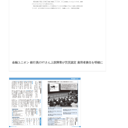
金融ユニオン 銀行員のYTさん上肢障害が労災認定 雇用者責任を明確に