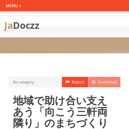
Ja
Doczz
Report
Download
No category
地域で助け合い支え
あう「向こう三軒両
隣り」のまちづくり