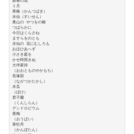
新春の花
１月
寒椿（かんつばき）
水仙（すいせん）
奥山の やつをの椿
つばらかに
今日はくらさね
ますらをのとも
水仙の 花にむしろも
おほひあへず
小さき庭を
かせ時雨きぬ
大伴家持
（おおとものやかもち）
長塚節
（ながつかたかし）
木瓜
（ぼけ）
君子蘭
（くんしらん）
デンドロビウム
黄梅
（おうばい）
寒牡丹
（かんぼたん）