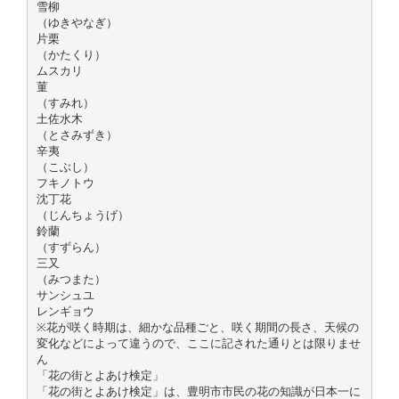
雪柳
（ゆきやなぎ）
片栗
（かたくり）
ムスカリ
菫
（すみれ）
土佐水木
（とさみずき）
辛夷
（こぶし）
フキノトウ
沈丁花
（じんちょうげ）
鈴蘭
（すずらん）
三又
（みつまた）
サンシュユ
レンギョウ
※花が咲く時期は、細かな品種ごと、咲く期間の長さ、天候の
変化などによって違うので、ここに記された通りとは限りませ
ん
「花の街とよあけ検定」
「花の街とよあけ検定」は、豊明市市民の花の知識が日本一に