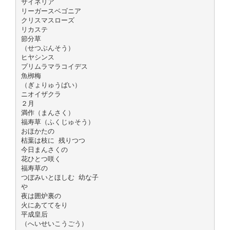
サイネリア
リーガースベゴニア
クリスマスローズ
リカステ
節分草
（せつぶんそう）
ヒヤシンス
プリムラマラコイデス
魚栁梅
（ぎょりゅうばい）
ニオイザクラ
２月
満作（まんさく）
福寿草（ふくじゅそう）
おほかたの
枯葉は枝に 残りつつ
今日まんさくの
花ひとつ咲く
福寿草の
つぼみいとほしむ 幼な子
や
夜は囲炉裏の
火にあててをり
平成皇后
（へいせいこうごう）