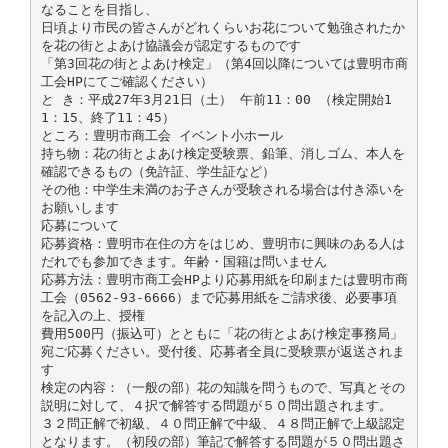
なることを目指し、
日頃より市民の皆さんがどれくらいお花について勉強されたか
を花の街とよあけ協議会が認定するものです
「第3回花の街とよあけ検定」（第4回以降については豊明市商
工会HPにてご確認ください）
と き：平成27年3月21日（土） 午前11：00 （検定開始1
1：15、終了11：45）
ところ：豊明市商工会 イベント小ホール
持ち物：花の街とよあけ検定受験票、鉛筆、消しゴム、本人を
確認できるもの（免許証、学生証など）
その他：中学生未満のお子さんが受験される場合は付き添いを
お願いします
応募について
応募資格：豊明市在住の方をはじめ、豊明市に興味のある人は
だれでも参加できます。年齢・国籍は問いません
応募方法：豊明市商工会HPより応募用紙を印刷または豊明市商
工会（0562-93-6666）まで応募用紙をご請求後、必要事項
を記入の上、授権
費用500円（振込可）とともに「花の街とよあけ検定事務局」
宛ご応募ください。受付後、応募者全員に受験票が返送されま
す
検定の内容：（一般の部）花の知識を問うもので、写真とその
説明に対して、４択で解答する問題が５０問出題されます。
３２問正解で初級、４０問正解で中級、４８問正解で上級認定
となります。（初段の部）筆記で解答する問題が５０問出題さ