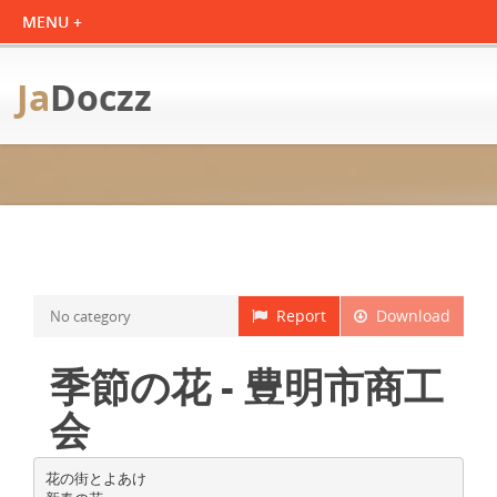
Ja
Doczz
Report
Download
No category
季節の花 - 豊明市商工
会
花の街とよあけ