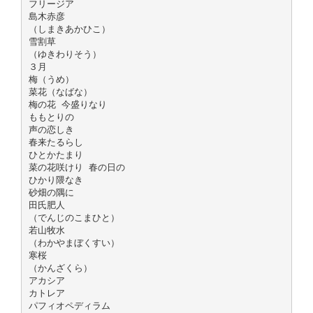
フリージア
島木赤彦
（しまきあかひこ）
雪割草
（ゆきわりそう）
３月
梅（うめ）
菜花（なばな）
梅の花 今盛りなり
ももとりの
声の恋しき
春来たるらし
ひとかたまり
菜の花咲けり 春の日の
ひかり隈なき
砂畑の隅に
田氏肥人
（でんじのこまひと）
若山牧水
（わかやまぼくすい）
寒桜
（かんざくら）
アカシア
カトレア
パフィオペディラム